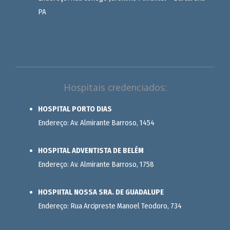
PA
Hospitais credenciados:
HOSPITAL PORTO DIAS
Endereço: Av. Almirante Barroso, 1454
HOSPITAL ADVENTISTA DE BELÉM
Endereço: Av. Almirante Barroso, 1758
HOSPIITAL NOSSA SRA. DE GUADALUPE
Endereço: Rua Arcipreste Manoel Teodoro, 734