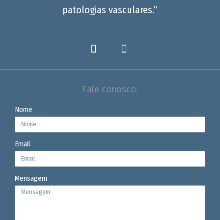
patologias vasculares.”
Fale conosco:
Nome
Email
Mensagem