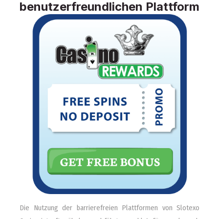
benutzerfreundlichen Plattform
Die Nutzung der barrierefreien Plattformen von Slotexo