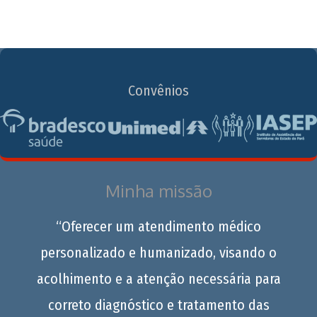
Convênios
Minha missão
“Oferecer um atendimento médico
personalizado e humanizado, visando o
acolhimento e a atenção necessária para
correto diagnóstico e tratamento das