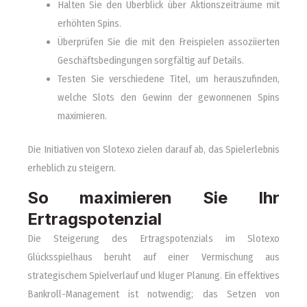
Halten Sie den Überblick über Aktionszeiträume mit
erhöhten Spins.
Überprüfen Sie die mit den Freispielen assoziierten
Geschäftsbedingungen sorgfältig auf Details.
Testen Sie verschiedene Titel, um herauszufinden,
welche Slots den Gewinn der gewonnenen Spins
maximieren.
Die Initiativen von Slotexo zielen darauf ab, das Spielerlebnis
erheblich zu steigern.
So maximieren Sie Ihr
Ertragspotenzial
Die Steigerung des Ertragspotenzials im Slotexo
Glücksspielhaus beruht auf einer Vermischung aus
strategischem Spielverlauf und kluger Planung. Ein effektives
Bankroll-Management ist notwendig; das Setzen von