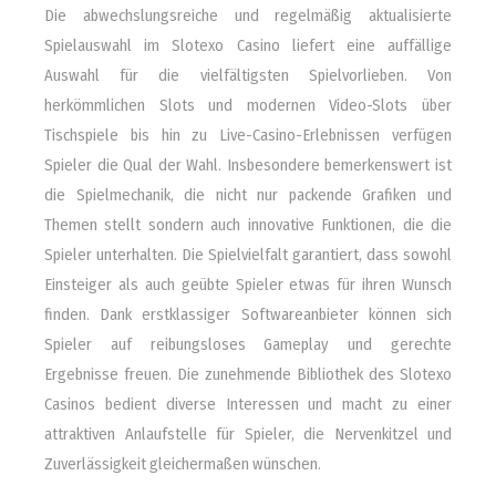
Die abwechslungsreiche und regelmäßig aktualisierte
Spielauswahl im Slotexo Casino liefert eine auffällige
Auswahl für die vielfältigsten Spielvorlieben. Von
herkömmlichen Slots und modernen Video-Slots über
Tischspiele bis hin zu Live-Casino-Erlebnissen verfügen
Spieler die Qual der Wahl. Insbesondere bemerkenswert ist
die Spielmechanik, die nicht nur packende Grafiken und
Themen stellt sondern auch innovative Funktionen, die die
Spieler unterhalten. Die Spielvielfalt garantiert, dass sowohl
Einsteiger als auch geübte Spieler etwas für ihren Wunsch
finden. Dank erstklassiger Softwareanbieter können sich
Spieler auf reibungsloses Gameplay und gerechte
Ergebnisse freuen. Die zunehmende Bibliothek des Slotexo
Casinos bedient diverse Interessen und macht zu einer
attraktiven Anlaufstelle für Spieler, die Nervenkitzel und
Zuverlässigkeit gleichermaßen wünschen.