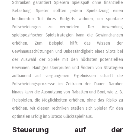
Schranken garantiert Spielern Spielspaß ohne finanzielle
Belastung. Spieler sollten jedem Spielsitzung einen
bestimmten Teil ihres Budgets widmen, um spontane
Entscheidungen zu vermeiden. Der Anwendung
spielspezifischer Spielstrategien kann die Gewinnchancen
erhöhen. Zum Beispiel hilft das Wissen der
Gewinnausschüttungen und Unbeständigkeit eines Slots bei
der Auswahl der Spiele mit den höchsten potenziellen
Gewinnen. Häufiges Überprüfen und Ändern von Strategien
aufbauend auf vergangenen Ergebnissen schärft die
Entscheidungsprozesse im Zeitraum der Dauer. Darüber
hinaus kann die Ausnutzung von Rabatten und Boni, wie z. B.
Freispielen, die Möglichkeiten erhöhen, ohne das Risiko zu
erhöhen. Mit diesen Techniken stellen sich Spieler für den
optimalen Erfolg im Slotexo Glücksspielhaus.
Steuerung auf der