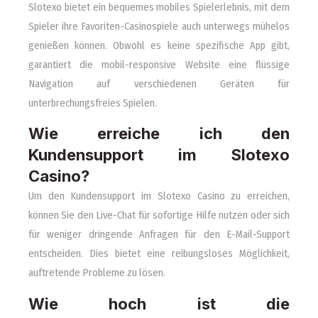
Slotexo bietet ein bequemes mobiles Spielerlebnis, mit dem
Spieler ihre Favoriten-Casinospiele auch unterwegs mühelos
genießen können. Obwohl es keine spezifische App gibt,
garantiert die mobil-responsive Website eine flüssige
Navigation auf verschiedenen Geräten für
unterbrechungsfreies Spielen.
Wie erreiche ich den
Kundensupport im Slotexo
Casino?
Um den Kundensupport im Slotexo Casino zu erreichen,
können Sie den Live-Chat für sofortige Hilfe nutzen oder sich
für weniger dringende Anfragen für den E-Mail-Support
entscheiden. Dies bietet eine reibungsloses Möglichkeit,
auftretende Probleme zu lösen.
Wie hoch ist die