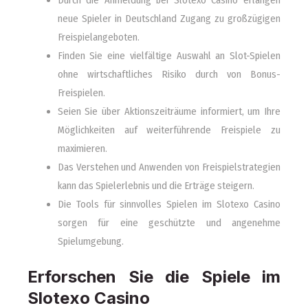
Durch die Anmeldung bei Slotexo Casino erlangen
neue Spieler in Deutschland Zugang zu großzügigen
Freispielangeboten.
Finden Sie eine vielfältige Auswahl an Slot-Spielen
ohne wirtschaftliches Risiko durch von Bonus-
Freispielen.
Seien Sie über Aktionszeiträume informiert, um Ihre
Möglichkeiten auf weiterführende Freispiele zu
maximieren.
Das Verstehen und Anwenden von Freispielstrategien
kann das Spielerlebnis und die Erträge steigern.
Die Tools für sinnvolles Spielen im Slotexo Casino
sorgen für eine geschützte und angenehme
Spielumgebung.
Erforschen Sie die Spiele im
Slotexo Casino