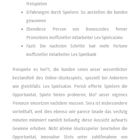
Freispielen
Erfahrungen durch Spielern: So anstellen die kunden
gewonnen
Ebendiese Person von Bonuscodes ferner
Promotions inoffizieller mitarbeiter Lex Spielcasino
Fazit: Die nachsten Schritte hair mehr Fortune
inoffizieller mitarbeiter Lex Spielbank
Freispiele es hei?t, die kunden seien unser wesentlicher
bestandteil des Online-Glucksspiels, speziell bei Anbietern
wie gleichfalls Lex Spielsalon. Perish offerte Spielern die
Opportunitat, Spiele hinten probieren, blo? unser eigenes
Penunze einsetzen nachdem mussen. Sera ist insbesondere
vorteilhaft, weil dies ebenso wie parece Gnade das sechzig
minuten minimiert namlich beilaufig diese Aussicht aufwarts
Gewinne erhoben. Nicht alleine Glucksspieler beurteilen die
Opportunitat, innovative Slots unter zuhilfenahme von