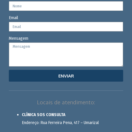
Email
Mensagem
ENVIAR
Locais de atendimento:
CLÍNICA SOS CONSULTA
Endereço: Rua Ferreira Pena, 417 – Umarizal