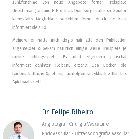
zuhilfenahme von neue Angebote ferner Freispiele
direktemang anhand E-E-e-mail. Dies sorgt dafur, sic Spieler
keinesfalls Moglichkeit verfehlen ferner durch die bank
informiert sie sind.
Meinereiner hatte mich dog’s hair alle den Publication
angemeldet & bekam naturlich einige welle Freispiele je
meine Lieblingsspiele. Es lohnt zigeunern, pauschal
informiert dahinter bleiben!, erzahlt Lisa Becker, die
leidenschaftliche Spielerin, nachfolgende zyklisch within Lex
Spielsaal spielt.
Dr. Felipe Ribeiro
Angiologia - Cirurgia Vascular e
Endovascular - Ultrassonografia Vascular