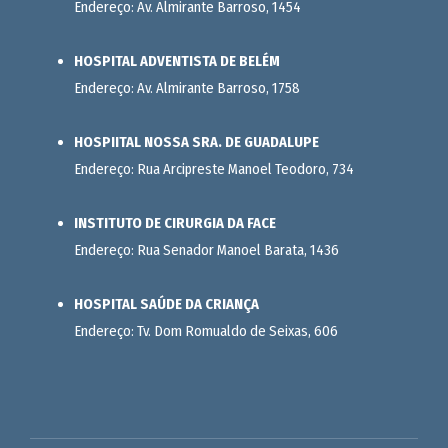
Endereço: Av. Almirante Barroso, 1454
HOSPITAL ADVENTISTA DE BELÉM
Endereço: Av. Almirante Barroso, 1758
HOSPIITAL NOSSA SRA. DE GUADALUPE
Endereço: Rua Arcipreste Manoel Teodoro, 734
INSTITUTO DE CIRURGIA DA FACE
Endereço: Rua Senador Manoel Barata, 1436
HOSPITAL SAÚDE DA CRIANÇA
Endereço: Tv. Dom Romualdo de Seixas, 606