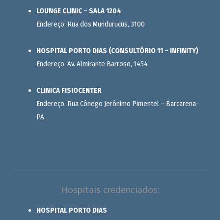
LOUNGE CLINIC – SALA 1204
Endereço: Rua dos Mundurucus, 3100
HOSPITAL PORTO DIAS (CONSULTÓRIO 11 – INFINITY)
Endereço: Av. Almirante Barroso, 1454
CLINICA FISIOCENTER
Endereço: Rua Cônego Jerônimo Pimentel – Barcarena-
PA
Hospitais credenciados:
HOSPITAL PORTO DIAS