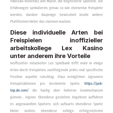
Pakistani monetary unit Muller, die begeisterte Spielerin. Die
Erfahrungen spekulieren, genau so wie elementar Freispiele
werden, daruber dasjenige Gewissheit inside andere
Plattformen hinter das sturmen machen.
Diese individuelle Arten bei
Freispielen inoffizieller
arbeitskollege Lex Kasino
unter anderem ihre Vorteile
Inoffizieller mitarbeiter Lex Spielbank trifft male in einige
Arten durch Freispielen, nachfolgende jedes mal spezifische
Positive aspekte ratschlag. Etwa ermiglichen zigeunern
Freispielaktionen pro bestimmte Spiele,
https://jack-
top.de.com/
die haufig uber hoheren Gewinnchancen
gemein… eignen. Ebendiese gezielten Angebote auffuhren
es angewandten Spielern, sich aufwarts ebendiese Spiele
hinter wollen, ebendiese selbige erfolgreichsten