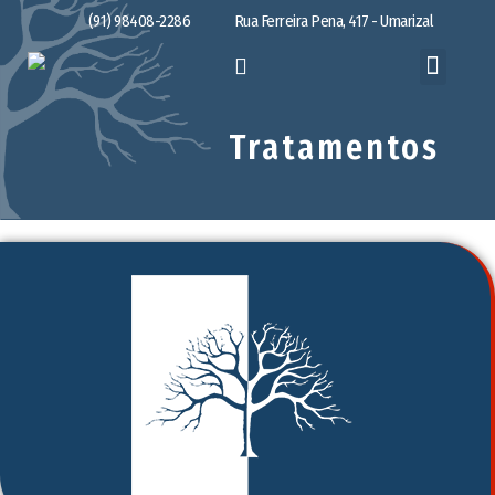
(91) 98408-2286
Rua Ferreira Pena, 417 - Umarizal
Tratamentos