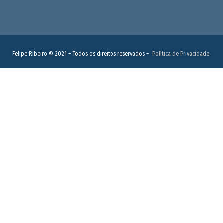
Felipe Ribeiro © 2021 – Todos os direitos reservados –
Política de Privacidade.