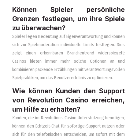
Können Spieler persönliche
Grenzen festlegen, um ihre Spiele
zu überwachen?
Spieler legen Bedeutung auf Eigenverantwortung und können
sich zur Spielmoderation individuelle Limits festlegen. Dies
zeigt einen erkennbaren Branchentrend widerspiegelt:
Casinos bieten immer mehr solche Optionen an und
kombinieren packende Erzählungen mit verantwortungsvollen
Spielpraktiken, um das Benutzererlebnis zu optimieren.
Wie können Kunden den Support
von Revolution Casino erreichen,
um Hilfe zu erhalten?
Kunden, die im Revolutions-Casino Unterstützung benötigen,
können den Echtzeit-Chat für sofortige-Support nutzen oder
sich für den telefonischen entscheiden, um sofort mit dem