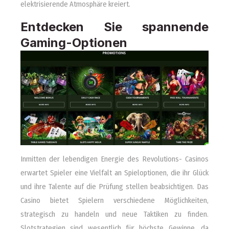
elektrisierende Atmosphäre kreiert.
Entdecken Sie spannende
Gaming-Optionen
Inmitten der lebendigen Energie des Revolutions- Casinos
erwartet Spieler eine Vielfalt an Spieloptionen, die ihr Glück
und ihre Talente auf die Prüfung stellen beabsichtigen. Das
Casino bietet Spielern verschiedene Möglichkeiten,
strategisch zu handeln und neue Taktiken zu finden.
Slotstrategien sind wesentlich für höchste Gewinne, da