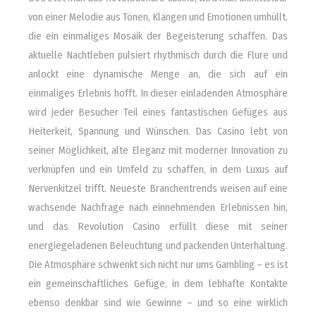
von einer Melodie aus Tönen, Klängen und Emotionen umhüllt,
die ein einmaliges Mosaik der Begeisterung schaffen. Das
aktuelle Nachtleben pulsiert rhythmisch durch die Flure und
anlockt eine dynamische Menge an, die sich auf ein
einmaliges Erlebnis hofft. In dieser einladenden Atmosphäre
wird jeder Besucher Teil eines fantastischen Gefüges aus
Heiterkeit, Spannung und Wünschen. Das Casino lebt von
seiner Möglichkeit, alte Eleganz mit moderner Innovation zu
verknüpfen und ein Umfeld zu schaffen, in dem Luxus auf
Nervenkitzel trifft. Neueste Branchentrends weisen auf eine
wachsende Nachfrage nach einnehmenden Erlebnissen hin,
und das Revolution Casino erfüllt diese mit seiner
energiegeladenen Beleuchtung und packenden Unterhaltung.
Die Atmosphäre schwenkt sich nicht nur ums Gambling – es ist
ein gemeinschaftliches Gefüge, in dem lebhafte Kontakte
ebenso denkbar sind wie Gewinne – und so eine wirklich