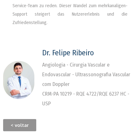
Service-Team zu reden. Dieser Wandel zum mehrkanaligen-
Support steigert das Nutzererlebnis und die
Zufriedenstellung.
Dr. Felipe Ribeiro
Angiologia - Cirurgia Vascular e
Endovascular - Ultrassonografia Vascular
com Doppler
CRM-PA 10219 - RQE 4722/RQE 6237 HC -
USP
< voltar