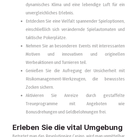
dynamisches Klima und eine lebendige Luft für ein
unvergleichliches Erlebnis.
Entdecken Sie eine Vielfalt spannender Spieloptionen,
einschließlich sich verändernde Spielautomaten und
taktische Pokerplätze.
Nehmen Sie an besonderen Events mit interessanten
Motiven und innovativen und originellen
Werbeaktionen und Turnieren teil.
Genießen Sie die Aufregung der Unsicherheit mit
Risikomanagement-Werkzeugen, die bewusstes
Zocken sichern.
Aktivieren Sie Anreize durch gestaffelte
Treueprogramme mit Angeboten wie
Bonusdrehungen und Geldbelohnungen frei.
Erleben Sie die vital Umgebung
Betretet man das Revolutionäre Casino, wird man unmittelbar