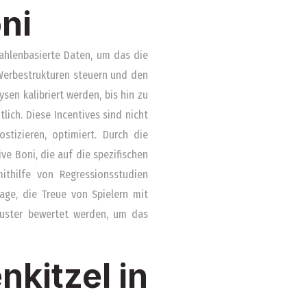
ni
ahlenbasierte Daten, um das die
 Werbestrukturen steuern und den
sen kalibriert werden, bis hin zu
ich. Diese Incentives sind nicht
stizieren, optimiert. Durch die
e Boni, die auf die spezifischen
ithilfe von Regressionsstudien
age, die Treue von Spielern mit
muster bewertet werden, um das
nkitzel in