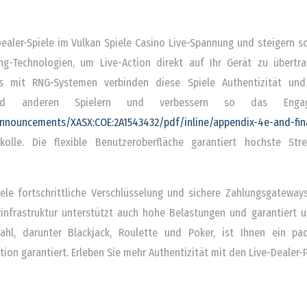
Dealer-Spiele im Vulkan Spiele Casino Live-Spannung und steigern so
ing-Technologien, um Live-Action direkt auf Ihr Gerät zu übertr
s mit RNG-Systemen verbinden diese Spiele Authentizität und F
n und anderen Spielern und verbessern so das En
announcements/XASX:COE:2A1543432/pdf/inline/appendix-4e-and-fina
olle. Die flexible Benutzeroberfläche garantiert höchste Str
ele fortschrittliche Verschlüsselung und sichere Zahlungsgateway
rinfrastruktur unterstützt auch hohe Belastungen und garantiert u
ahl, darunter Blackjack, Roulette und Poker, ist Ihnen ein pa
ion garantiert. Erleben Sie mehr Authentizität mit den Live-Dealer-