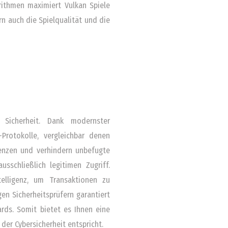
orithmen maximiert Vulkan Spiele
rn auch die Spielqualität und die
Sicherheit. Dank modernster
Protokolle, vergleichbar denen
Grenzen und verhindern unbefugte
usschließlich legitimen Zugriff.
elligenz, um Transaktionen zu
en Sicherheitsprüfern garantiert
rds. Somit bietet es Ihnen eine
er Cybersicherheit entspricht.