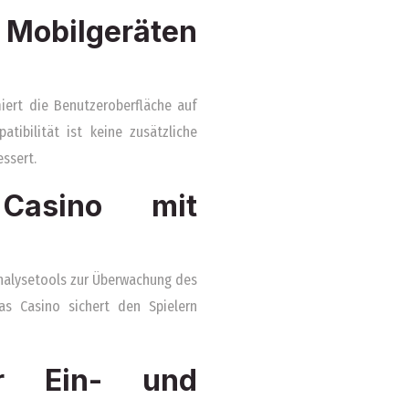
Mobilgeräten
iert die Benutzeroberfläche auf
tibilität ist keine zusätzliche
ssert.
Casino mit
 Analysetools zur Überwachung des
Das Casino sichert den Spielern
ür Ein- und