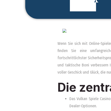
Wenn Sie sich mit Online-Spielen
finden Sie eine umfangreiche
fortschrittlichster Sicherheitsp
und taktische Boni verbessern I
voller Geschick und Glück, die nu
Die zent
Das Vulkan Spiele Casino
Dealer-Optionen.