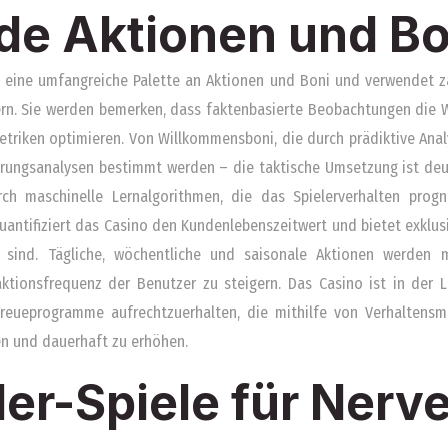
e Aktionen und Bo
rt eine umfangreiche Palette an Aktionen und Boni und verwendet z
gern. Sie werden bemerken, dass faktenbasierte Beobachtungen die
triken optimieren. Von Willkommensboni, die durch prädiktive Analy
ungsanalysen bestimmt werden – die taktische Umsetzung ist deutl
rch maschinelle Lernalgorithmen, die das Spielerverhalten progno
antifiziert das Casino den Kundenlebenszeitwert und bietet exklusiv
 sind. Tägliche, wöchentliche und saisonale Aktionen werden m
ktionsfrequenz der Benutzer zu steigern. Das Casino ist in der L
reueprogramme aufrechtzuerhalten, die mithilfe von Verhaltens
n und dauerhaft zu erhöhen.
er-Spiele für Nerve