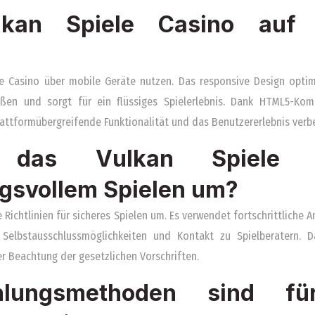
kan Spiele Casino auf 
le Casino über mobile Geräte nutzen. Das responsive Design optim
ößen und sorgt für ein flüssiges Spielerlebnis. Dank HTML5-Kompa
lattformübergreifende Funktionalität und das Benutzererlebnis verbe
das Vulkan Spiele 
gsvollem Spielen um?
te Richtlinien für sicheres Spielen um. Es verwendet fortschrittliche
t Selbstausschlussmöglichkeiten und Kontakt zu Spielberatern. 
 Beachtung der gesetzlichen Vorschriften.
lungsmethoden sind f