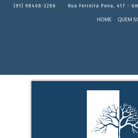
(91) 98408-2286
Rua Ferreira Pena, 417 - U
HOME
QUEM S