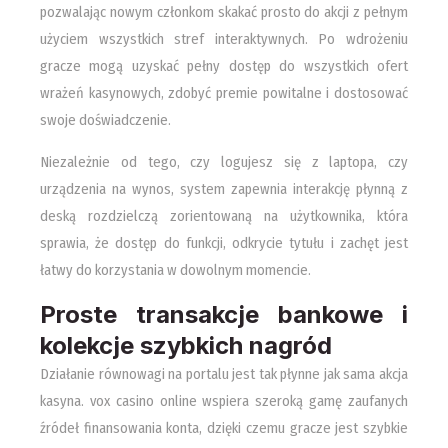
pozwalając nowym członkom skakać prosto do akcji z pełnym
użyciem wszystkich stref interaktywnych. Po wdrożeniu
gracze mogą uzyskać pełny dostęp do wszystkich ofert
wrażeń kasynowych, zdobyć premie powitalne i dostosować
swoje doświadczenie.
Niezależnie od tego, czy logujesz się z laptopa, czy
urządzenia na wynos, system zapewnia interakcję płynną z
deską rozdzielczą zorientowaną na użytkownika, która
sprawia, że ​​dostęp do funkcji, odkrycie tytułu i zachęt jest
łatwy do korzystania w dowolnym momencie.
Proste transakcje bankowe i
kolekcje szybkich nagród
Działanie równowagi na portalu jest tak płynne jak sama akcja
kasyna. vox casino online wspiera szeroką gamę zaufanych
źródeł finansowania konta, dzięki czemu gracze jest szybkie