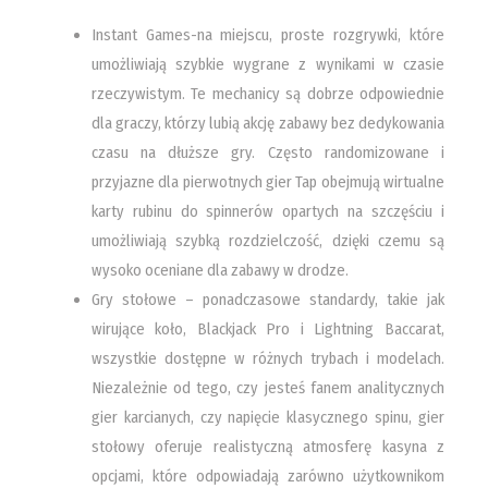
Instant Games-na miejscu, proste rozgrywki, które
umożliwiają szybkie wygrane z wynikami w czasie
rzeczywistym. Te mechanicy są dobrze odpowiednie
dla graczy, którzy lubią akcję zabawy bez dedykowania
czasu na dłuższe gry. Często randomizowane i
przyjazne dla pierwotnych gier Tap obejmują wirtualne
karty rubinu do spinnerów opartych na szczęściu i
umożliwiają szybką rozdzielczość, dzięki czemu są
wysoko oceniane dla zabawy w drodze.
Gry stołowe – ponadczasowe standardy, takie jak
wirujące koło, Blackjack Pro i Lightning Baccarat,
wszystkie dostępne w różnych trybach i modelach.
Niezależnie od tego, czy jesteś fanem analitycznych
gier karcianych, czy napięcie klasycznego spinu, gier
stołowy oferuje realistyczną atmosferę kasyna z
opcjami, które odpowiadają zarówno użytkownikom