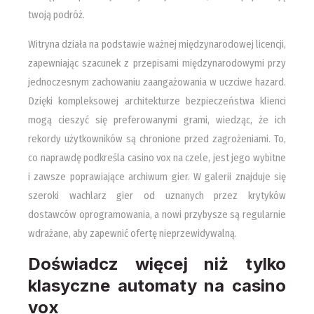
twoją podróż.
Witryna działa na podstawie ważnej międzynarodowej licencji,
zapewniając szacunek z przepisami międzynarodowymi przy
jednoczesnym zachowaniu zaangażowania w uczciwe hazard.
Dzięki kompleksowej architekturze bezpieczeństwa klienci
mogą cieszyć się preferowanymi grami, wiedząc, że ich
rekordy użytkowników są chronione przed zagrożeniami. To,
co naprawdę podkreśla casino vox na czele, jest jego wybitne
i zawsze poprawiające archiwum gier. W galerii znajduje się
szeroki wachlarz gier od uznanych przez krytyków
dostawców oprogramowania, a nowi przybysze są regularnie
wdrażane, aby zapewnić ofertę nieprzewidywalną.
Doświadcz więcej niż tylko
klasyczne automaty na casino
vox