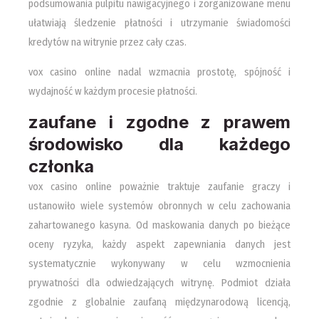
podsumowania pulpitu nawigacyjnego i zorganizowane menu
ułatwiają śledzenie płatności i utrzymanie świadomości
kredytów na witrynie przez cały czas.
vox casino online nadal wzmacnia prostotę, spójność i
wydajność w każdym procesie płatności.
zaufane i zgodne z prawem
środowisko dla każdego
członka
vox casino online poważnie traktuje zaufanie graczy i
ustanowiło wiele systemów obronnych w celu zachowania
zahartowanego kasyna. Od maskowania danych po bieżące
oceny ryzyka, każdy aspekt zapewniania danych jest
systematycznie wykonywany w celu wzmocnienia
prywatności dla odwiedzających witrynę. Podmiot działa
zgodnie z globalnie zaufaną międzynarodową licencją,