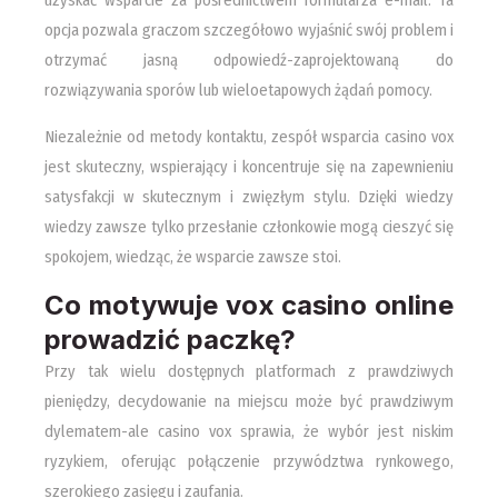
opcja pozwala graczom szczegółowo wyjaśnić swój problem i
otrzymać jasną odpowiedź-zaprojektowaną do
rozwiązywania sporów lub wieloetapowych żądań pomocy.
Niezależnie od metody kontaktu, zespół wsparcia casino vox
jest skuteczny, wspierający i koncentruje się na zapewnieniu
satysfakcji w skutecznym i zwięzłym stylu. Dzięki wiedzy
wiedzy zawsze tylko przesłanie członkowie mogą cieszyć się
spokojem, wiedząc, że wsparcie zawsze stoi.
Co motywuje vox casino online
prowadzić paczkę?
Przy tak wielu dostępnych platformach z prawdziwych
pieniędzy, decydowanie na miejscu może być prawdziwym
dylematem-ale casino vox sprawia, że ​​wybór jest niskim
ryzykiem, oferując połączenie przywództwa rynkowego,
szerokiego zasięgu i zaufania.