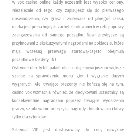
W vox casino online każdy uczestnik jest wysoko ceniony.
Niezależnie od tego, czy zapisujesz się do pierwszego
doświadczenia, czy grasz i zyskiwasz od jakiegoś czasu,
marka jest pełna hojnych zachęt zbudowanych w celu poprawy
zaangażowania od samego początku. Nowi przybysze są
przyjmowani z ekskluzywnymi nagrodami na pokładzie, które
mają wczesną przewagę startową-często obejmują
początkowe kredyty, INT
Ostrynne obroty lub pakiet obu, co daje nowicjuszom większe
szanse na sprawdzenie menu gier i wygranie dużych
wygranych. Ale trwające prezenty nie kończą się na tym.
casino vox wzmacnia również, że dedykowani uczestnicy są
konsekwentnie nagradzani poprzez trwające wydarzenia
graczy, sztuki wolne od ryzyka, nagrody doładowania i bitwy
tylko dla członków.
Schemat VIP jest dostosowany do ceny nawyków