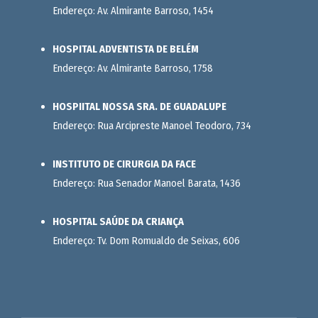
Endereço: Av. Almirante Barroso, 1454
HOSPITAL ADVENTISTA DE BELÉM
Endereço: Av. Almirante Barroso, 1758
HOSPIITAL NOSSA SRA. DE GUADALUPE
Endereço: Rua Arcipreste Manoel Teodoro, 734
INSTITUTO DE CIRURGIA DA FACE
Endereço: Rua Senador Manoel Barata, 1436
HOSPITAL SAÚDE DA CRIANÇA
Endereço: Tv. Dom Romualdo de Seixas, 606