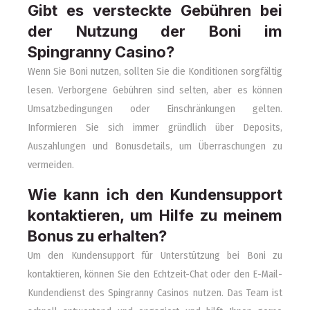
Gibt es versteckte Gebühren bei
der Nutzung der Boni im
Spingranny Casino?
Wenn Sie Boni nutzen, sollten Sie die Konditionen sorgfältig
lesen. Verborgene Gebühren sind selten, aber es können
Umsatzbedingungen oder Einschränkungen gelten.
Informieren Sie sich immer gründlich über Deposits,
Auszahlungen und Bonusdetails, um Überraschungen zu
vermeiden.
Wie kann ich den Kundensupport
kontaktieren, um Hilfe zu meinem
Bonus zu erhalten?
Um den Kundensupport für Unterstützung bei Boni zu
kontaktieren, können Sie den Echtzeit-Chat oder den E-Mail-
Kundendienst des Spingranny Casinos nutzen. Das Team ist