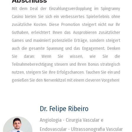
Abschluss
Mit dem Deal der Einzahlungsverdopplung im Spingranny
Casino bieten Sie sich ein verbessertes Spielerlebnis ohne
zusätzliche Kosten. Diese Promotion steigert nicht nur Ihr
Guthaben, erleichtert Ihnen das Ausprobieren zusätzlicher
Games und maximiert potenzielle Erträge, sondern steigert
auch die gesamte Spannung und das Engagement. Denken
Sie daran: Wenn Sie wissen, wie Sie die
Teilnahmeberechtigung steuern und Ihren Bonus strategisch
nutzen, steigern Sie Ihre Erfolgschancen. Tauchen Sie ein und
genießen Sie den Nervenkitzel mit einem cleveren Vorgehen!
Dr. Felipe Ribeiro
Angiologia - Cirurgia Vascular e
Endovascular - Ultrassonografia Vascular