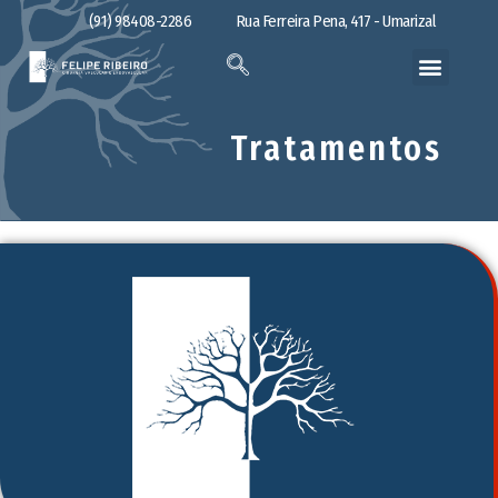
(91) 98408-2286
Rua Ferreira Pena, 417 - Umarizal
Tratamentos