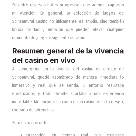
Encontré diversos botes progresivos que además captaron
mi atención. En general, la selección de juegos de
Spinsamurai Casino no únicamente es amplia, sino también
brinda calidad y emoción que pueden elevar cualquier
momento de juego al siguiente escalón.
Resumen general de la vivencia
del casino en vivo
Al sumergirme en la vivencia del casino en directo de
Spinsamurai, quedé asombrado de manera inmediata lo
inmersivo y real que se sentía. El entorno resultaba
electrizante, y todo detalle aportaba a una experiencia
inolvidable. Me encontraba como en un casino de alto riesgo,
rodeado de adrenalina.
Esto es lo que noté:
Interacción en tiempo real con crupieres