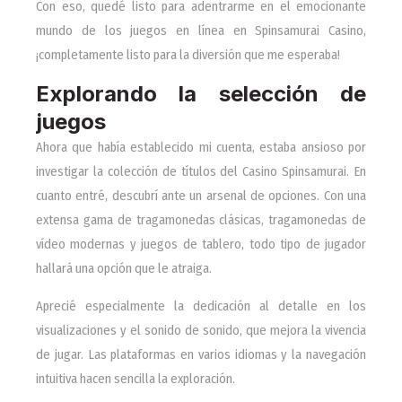
Con eso, quedé listo para adentrarme en el emocionante
mundo de los juegos en línea en Spinsamurai Casino,
¡completamente listo para la diversión que me esperaba!
Explorando la selección de
juegos
Ahora que había establecido mi cuenta, estaba ansioso por
investigar la colección de títulos del Casino Spinsamurai. En
cuanto entré, descubrí ante un arsenal de opciones. Con una
extensa gama de tragamonedas clásicas, tragamonedas de
vídeo modernas y juegos de tablero, todo tipo de jugador
hallará una opción que le atraiga.
Aprecié especialmente la dedicación al detalle en los
visualizaciones y el sonido de sonido, que mejora la vivencia
de jugar. Las plataformas en varios idiomas y la navegación
intuitiva hacen sencilla la exploración.