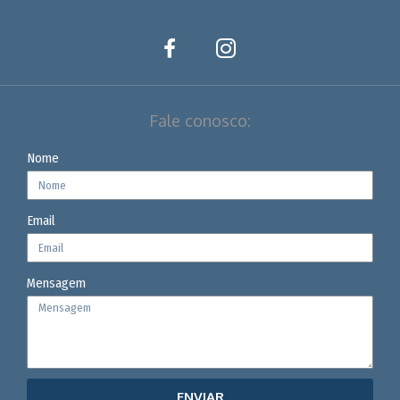
Fale conosco:
Nome
Email
Mensagem
ENVIAR