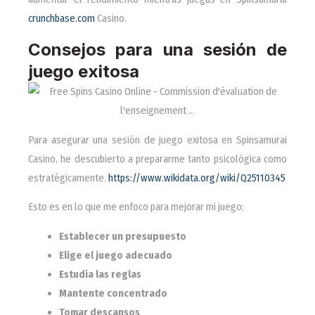
crunchbase.com
Casino.
Consejos para una sesión de
juego exitosa
Para asegurar una sesión de juego exitosa en Spinsamurai
Casino, he descubierto a prepararme tanto psicológica como
estratégicamente.
https://www.wikidata.org/wiki/Q25110345
Esto es en lo que me enfoco para mejorar mi juego:
Establecer un presupuesto
Elige el juego adecuado
Estudia las reglas
Mantente concentrado
Tomar descansos