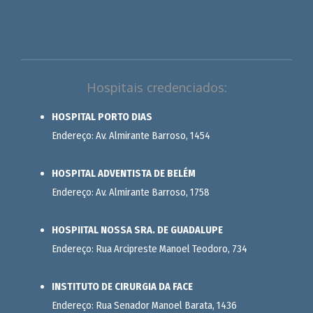
Hospitais credenciados:
HOSPITAL PORTO DIAS
Endereço: Av. Almirante Barroso, 1454
HOSPITAL ADVENTISTA DE BELÉM
Endereço: Av. Almirante Barroso, 1758
HOSPIITAL NOSSA SRA. DE GUADALUPE
Endereço: Rua Arcipreste Manoel Teodoro, 734
INSTITUTO DE CIRURGIA DA FACE
Endereço: Rua Senador Manoel Barata, 1436