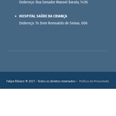
Endereço: Rua Senador Manoel Barata, 1436
HOSPITAL SAÚDE DA CRIANÇA
Endereço: Tv. Dom Romualdo de Seixas, 606
Felipe Ribeiro © 2021 – Todos os direitos reservados –
Política de Privacidade.