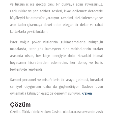
ve lüksün iç içe geçtiği canlı bir dünyaya adım atıyorsunuz.
Canlı ışıklar ve şen sohbet sesleri, inkar edilemez derecede
büyüleyici bir atmosfer yaratıyor. Kendimi, sizi dinlenmeye ve
anın tadını çıkarmaya davet eden elegan bir dekor ve rahat
koltuklarla çevrili buldum.
İster yoğun poker yüzlerinin gülümsemelerle buluştuğu
masalarda, ister göz kamaştırıcı slot makinelerinin sıraları
arasında olsun, her köşe enerjiyle dolu. Havadaki ihtimal
heyecanını hissetmeden edemedim, her dönüş ve bahis
beklentiyle renklendi.
Samimi personel ve misafirlerin bir araya gelmesi, buradaki
cemiyet duygusunu daha da güçlendiriyor. Sadece oyun
oynamakla kalmıyor, eşsiz bir deneyim sunuyor.
Kraken
Çözüm
Özetle, Türkiye’deki Kraken Casino, uluslararası seviyede zevk