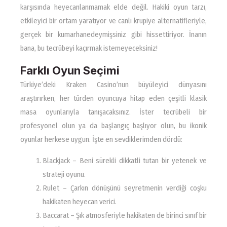
karşısında heyecanlanmamak elde değil. Hakiki oyun tarzı,
etkileyici bir ortam yaratıyor ve canlı krupiye alternatifleriyle,
gerçek bir kumarhanedeymişsiniz gibi hissettiriyor. İnanın
bana, bu tecrübeyi kaçırmak istemeyeceksiniz!
Farklı Oyun Seçimi
Türkiye’deki Kraken Casino’nun büyüleyici dünyasını
araştırırken, her türden oyuncuya hitap eden çeşitli klasik
masa oyunlarıyla tanışacaksınız. İster tecrübeli bir
profesyonel olun ya da başlangıç başlıyor olun, bu ikonik
oyunlar herkese uygun. İşte en sevdiklerimden dördü:
Blackjack – Beni sürekli dikkatli tutan bir yetenek ve
strateji oyunu.
Rulet – Çarkın dönüşünü seyretmenin verdiği coşku
hakikaten heyecan verici.
Baccarat – Şık atmosferiyle hakikaten de birinci sınıf bir