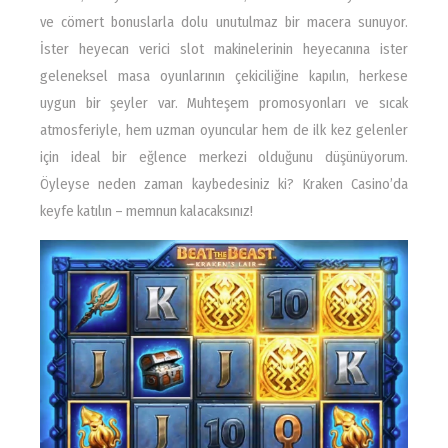
ve cömert bonuslarla dolu unutulmaz bir macera sunuyor.
İster heyecan verici slot makinelerinin heyecanına ister
geleneksel masa oyunlarının çekiciliğine kapılın, herkese
uygun bir şeyler var. Muhteşem promosyonları ve sıcak
atmosferiyle, hem uzman oyuncular hem de ilk kez gelenler
için ideal bir eğlence merkezi olduğunu düşünüyorum.
Öyleyse neden zaman kaybedesiniz ki? Kraken Casino’da
keyfe katılın – memnun kalacaksınız!