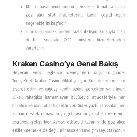
Klasik masa oyunlarından benzersiz temalara sahip
göz alıcı slot makinelerine kadar çeşitli oyun
seçeneklerini keşfedin.
Tüm sorularınıza birden fazla iletişim kanalıyla hızlı
destek sunarak 7/24 müşteri hizmetlerinden
yararlanın.
Kraken Casino’ya Genel Bakış
Heyecan verici eğlence deneyimleri düşünüldüğünde,
Türkiye’deki Kraken Casino dikkat çekiyor. Bu hareketli mekanı
ziyaret ettim ve çağdaş keyfin özünü gerçekten yansıtıyor.
Lüksü rahatlıkla harmanlayan büyüleyici atmosferiyle her
misafire kendini rahat hissettiriyor. Güler yüzlü çalışanlar, her
zaman destek olmaya veya gülümsemeye istekli ve genel
tecrübeyi geliştiriyor. Ayrıca, etkileyici tasarımı de göz alıcı;
etkilenmemek elde değil. Bilhassa en sevdiğim şey, casinonun