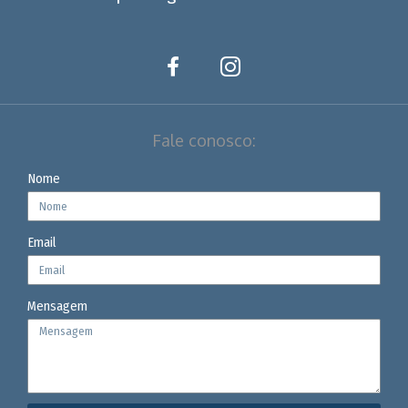
Fale conosco:
Nome
Email
Mensagem