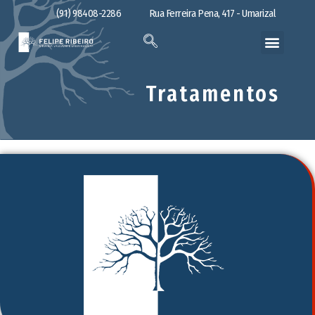
(91) 98408-2286
Rua Ferreira Pena, 417 - Umarizal
Tratamentos