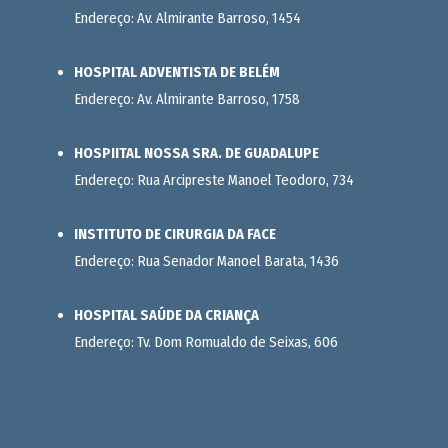
Endereço: Av. Almirante Barroso, 1454
HOSPITAL ADVENTISTA DE BELÉM
Endereço: Av. Almirante Barroso, 1758
HOSPIITAL NOSSA SRA. DE GUADALUPE
Endereço: Rua Arcipreste Manoel Teodoro, 734
INSTITUTO DE CIRURGIA DA FACE
Endereço: Rua Senador Manoel Barata, 1436
HOSPITAL SAÚDE DA CRIANÇA
Endereço: Tv. Dom Romualdo de Seixas, 606