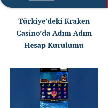
Türkiye’deki Kraken
Casino’da Adım Adım
Hesap Kurulumu