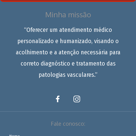
Minha missão
“Oferecer um atendimento médico
personalizado e humanizado, visando o
acolhimento e a atenção necessária para
correto diagnóstico e tratamento das
patologias vasculares.”
Fale conosco: