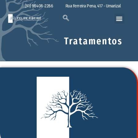
(91) 98408-2286
Rua Ferreira Pena, 417 - Umarizal
Tratamentos