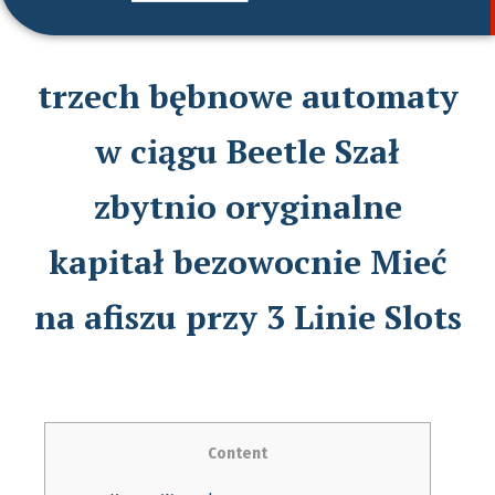
trzech bębnowe automaty
w ciągu Beetle Szał
zbytnio oryginalne
kapitał bezowocnie Mieć
na afiszu przy 3 Linie Slots
Content