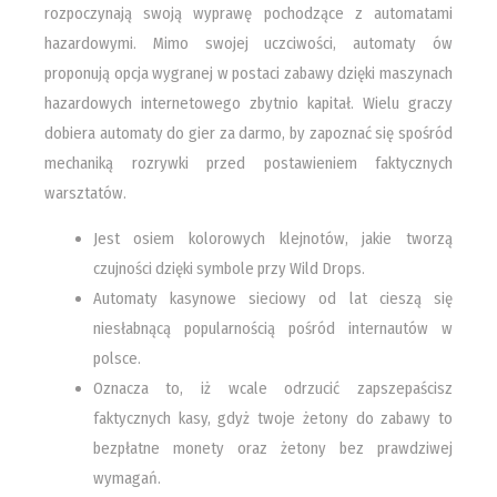
rozpoczynają swoją wyprawę pochodzące z automatami
hazardowymi.
Mimo swojej uczciwości, automaty ów
proponują opcja wygranej w postaci zabawy dzięki maszynach
hazardowych internetowego zbytnio kapitał. Wielu graczy
dobiera automaty do gier za darmo, by zapoznać się spośród
mechaniką rozrywki przed postawieniem faktycznych
warsztatów.
Jest osiem kolorowych klejnotów, jakie tworzą
czujności dzięki symbole przy Wild Drops.
Automaty kasynowe sieciowy od lat cieszą się
niesłabnącą popularnością pośród internautów w
polsce.
Oznacza to, iż wcale odrzucić zapszepaścisz
faktycznych kasy, gdyż twoje żetony do zabawy to
bezpłatne monety oraz żetony bez prawdziwej
wymagań.