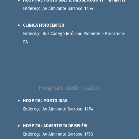
Endereço: Av. Almirante Barroso, 1454
CLINICA FISIOCENTER
Endereço: Rua Cônego Jerônimo Pimentel – Barcarena-
PA
Hospitais credenciados:
HOSPITAL PORTO DIAS
Endereço: Av. Almirante Barroso, 1454
HOSPITAL ADVENTISTA DE BELÉM
Endereço: Av. Almirante Barroso, 1758