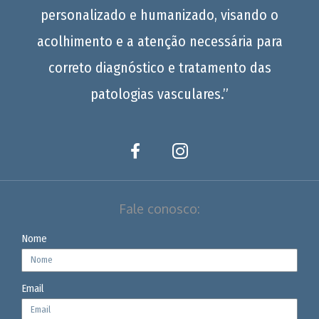
personalizado e humanizado, visando o
acolhimento e a atenção necessária para
correto diagnóstico e tratamento das
patologias vasculares.”
Fale conosco:
Nome
Email