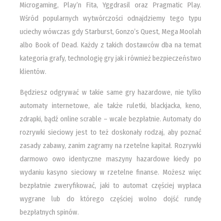
Microgaming, Play’n Fita, Yggdrasil oraz Pragmatic Play.
Wśród popularnych wytwórczości odnajdziemy tego typu
uciechy wówczas gdy Starburst, Gonzo’s Quest, Mega Moolah
albo Book of Dead. Każdy z takich dostawców dba na temat
kategoria grafy, technologię gry jak i również bezpieczeństwo
klientów.
Będziesz odgrywać w takie same gry hazardowe, nie tylko
automaty internetowe, ale także ruletki, blackjacka, keno,
zdrapki, bądź online scrable – wcale bezpłatnie. Automaty do
rozrywki sieciowy jest to też doskonały rodzaj, aby poznać
zasady zabawy, zanim zagramy na rzetelne kapitał. Rozrywki
darmowo owo identyczne maszyny hazardowe kiedy po
wydaniu kasyno sieciowy w rzetelne finanse. Możesz więc
bezpłatnie zweryfikować, jaki to automat częściej wypłaca
wygrane lub do którego częściej wolno dojść rundę
bezpłatnych spinów.