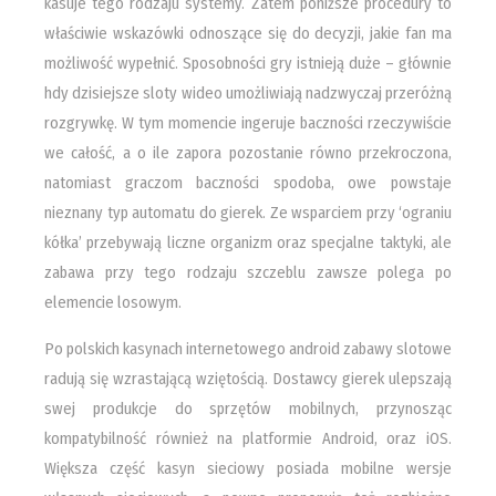
kasuje tego rodzaju systemy. Zatem poniższe procedury to
właściwie wskazówki odnoszące się do decyzji, jakie fan ma
możliwość wypełnić. Sposobności gry istnieją duże – głównie
hdy dzisiejsze sloty wideo umożliwiają nadzwyczaj przeróżną
rozgrywkę. W tym momencie ingeruje baczności rzeczywiście
we całość, a o ile zapora pozostanie równo przekroczona,
natomiast graczom baczności spodoba, owe powstaje
nieznany typ automatu do gierek. Ze wsparciem przy ‘ograniu
kółka’ przebywają liczne organizm oraz specjalne taktyki, ale
zabawa przy tego rodzaju szczeblu zawsze polega po
elemencie losowym.
Po polskich kasynach internetowego android zabawy slotowe
radują się wzrastającą wziętością. Dostawcy gierek ulepszają
swej produkcje do sprzętów mobilnych, przynosząc
kompatybilność również na platformie Android, oraz iOS.
Większa część kasyn sieciowy posiada mobilne wersje