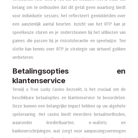
belang om te onthouden dat dit getal geen waarborg biedt
voor individuele sessies; het reflecteert gemiddelden over
een aanzienlijk aantal beurten. Inzicht van het RTP kan je
speelkeuze sturen en je ondersteunen bij het uitkiezen van
games die passen bij je risicotolerantie en speelwijze. Ten
slotte kan kennis over RTP je strategie van virtueel gokken
verbeteren.
Betalingsopties en
klantenservice
Terwijl u True Lucky Casino bezoekt, is het cruciaal om de
beschikbare betaalopties en klantenservice te beoordelen.
Deze kunnen een belangrijke impact hebben op uw algehele
spelervaring. Het casino biedt meerdere betaalmethoden,
waaronder kredietkaarten, e-wallets en
bankoverschrijvingen, wat zorgt voor aanpassingsvermogen