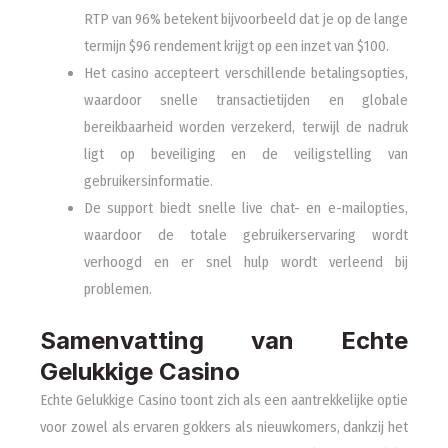
RTP van 96% betekent bijvoorbeeld dat je op de lange
termijn $96 rendement krijgt op een inzet van $100.
Het casino accepteert verschillende betalingsopties,
waardoor snelle transactietijden en globale
bereikbaarheid worden verzekerd, terwijl de nadruk
ligt op beveiliging en de veiligstelling van
gebruikersinformatie.
De support biedt snelle live chat- en e-mailopties,
waardoor de totale gebruikerservaring wordt
verhoogd en er snel hulp wordt verleend bij
problemen.
Samenvatting van Echte
Gelukkige Casino
Echte Gelukkige Casino toont zich als een aantrekkelijke optie
voor zowel als ervaren gokkers als nieuwkomers, dankzij het