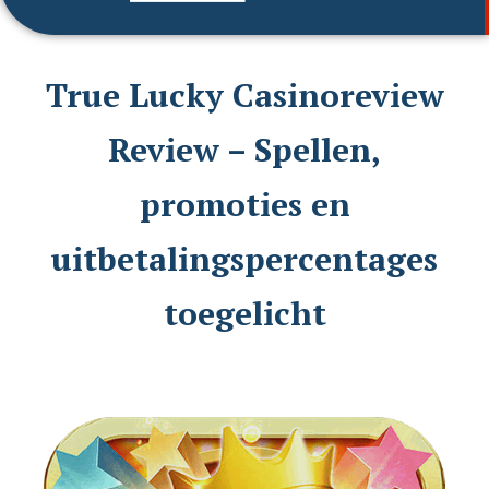
True Lucky Casinoreview
Review – Spellen,
promoties en
uitbetalingspercentages
toegelicht