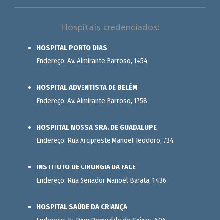
Hospitais credenciados:
HOSPITAL PORTO DIAS
Endereço: Av. Almirante Barroso, 1454
HOSPITAL ADVENTISTA DE BELÉM
Endereço: Av. Almirante Barroso, 1758
HOSPIITAL NOSSA SRA. DE GUADALUPE
Endereço: Rua Arcipreste Manoel Teodoro, 734
INSTITUTO DE CIRURGIA DA FACE
Endereço: Rua Senador Manoel Barata, 1436
HOSPITAL SAÚDE DA CRIANÇA
Endereço: Tv. Dom Romualdo de Seixas, 606