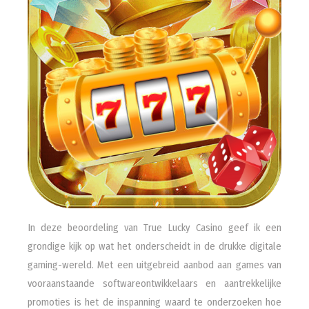
In deze beoordeling van True Lucky Casino geef ik een
grondige kijk op wat het onderscheidt in de drukke digitale
gaming-wereld. Met een uitgebreid aanbod aan games van
vooraanstaande softwareontwikkelaars en aantrekkelijke
promoties is het de inspanning waard te onderzoeken hoe