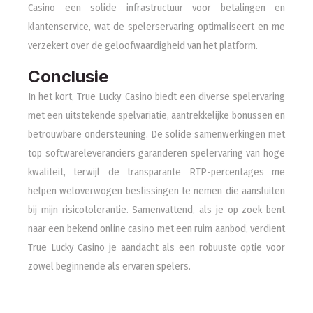
Casino een solide infrastructuur voor betalingen en
klantenservice, wat de spelerservaring optimaliseert en me
verzekert over de geloofwaardigheid van het platform.
Conclusie
In het kort, True Lucky Casino biedt een diverse spelervaring
met een uitstekende spelvariatie, aantrekkelijke bonussen en
betrouwbare ondersteuning. De solide samenwerkingen met
top softwareleveranciers garanderen spelervaring van hoge
kwaliteit, terwijl de transparante RTP-percentages me
helpen weloverwogen beslissingen te nemen die aansluiten
bij mijn risicotolerantie. Samenvattend, als je op zoek bent
naar een bekend online casino met een ruim aanbod, verdient
True Lucky Casino je aandacht als een robuuste optie voor
zowel beginnende als ervaren spelers.