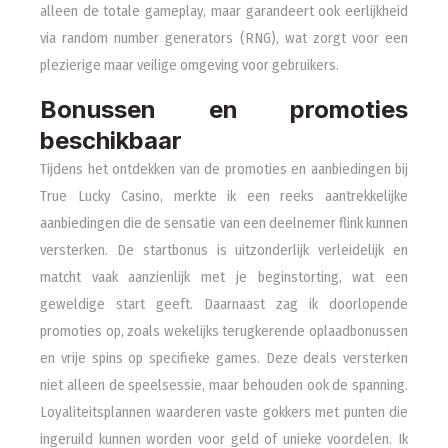
alleen de totale gameplay, maar garandeert ook eerlijkheid
via random number generators (RNG), wat zorgt voor een
plezierige maar veilige omgeving voor gebruikers.
Bonussen en promoties
beschikbaar
Tijdens het ontdekken van de promoties en aanbiedingen bij
True Lucky Casino, merkte ik een reeks aantrekkelijke
aanbiedingen die de sensatie van een deelnemer flink kunnen
versterken. De startbonus is uitzonderlijk verleidelijk en
matcht vaak aanzienlijk met je beginstorting, wat een
geweldige start geeft. Daarnaast zag ik doorlopende
promoties op, zoals wekelijks terugkerende oplaadbonussen
en vrije spins op specifieke games. Deze deals versterken
niet alleen de speelsessie, maar behouden ook de spanning.
Loyaliteitsplannen waarderen vaste gokkers met punten die
ingeruild kunnen worden voor geld of unieke voordelen. Ik