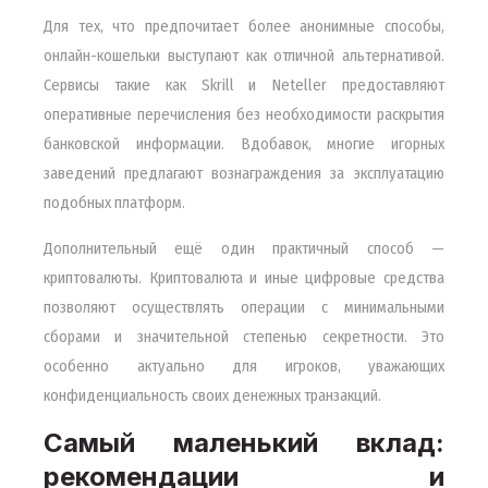
Для тех, что предпочитает более анонимные способы,
онлайн-кошельки выступают как отличной альтернативой.
Сервисы такие как Skrill и Neteller предоставляют
оперативные перечисления без необходимости раскрытия
банковской информации. Вдобавок, многие игорных
заведений предлагают вознаграждения за эксплуатацию
подобных платформ.
Дополнительный ещё один практичный способ —
криптовалюты. Криптовалюта и иные цифровые средства
позволяют осуществлять операции с минимальными
сборами и значительной степенью секретности. Это
особенно актуально для игроков, уважающих
конфиденциальность своих денежных транзакций.
Самый маленький вклад:
рекомендации и