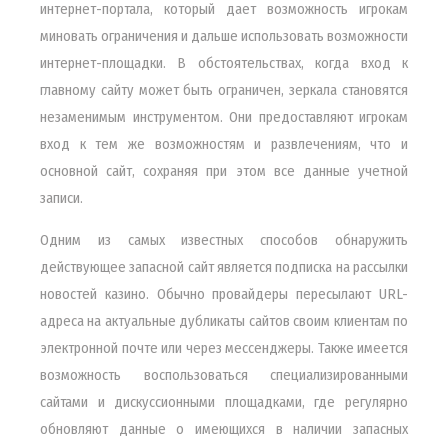
интернет-портала, который дает возможность игрокам
миновать ограничения и дальше использовать возможности
интернет-площадки. В обстоятельствах, когда вход к
главному сайту может быть ограничен, зеркала становятся
незаменимым инструментом. Они предоставляют игрокам
вход к тем же возможностям и развлечениям, что и
основной сайт, сохраняя при этом все данные учетной
записи.
Одним из самых известных способов обнаружить
действующее запасной сайт является подписка на рассылки
новостей казино. Обычно провайдеры пересылают URL-
адреса на актуальные дубликаты сайтов своим клиентам по
электронной почте или через мессенджеры. Также имеется
возможность воспользоваться специализированными
сайтами и дискуссионными площадками, где регулярно
обновляют данные о имеющихся в наличии запасных