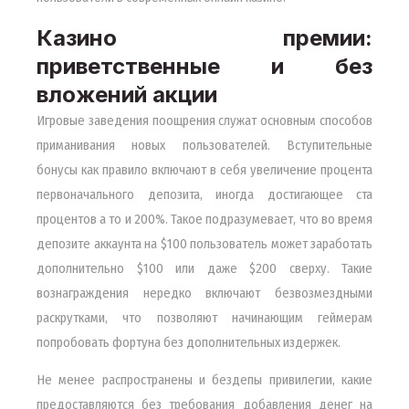
Казино премии:
приветственные и без
вложений акции
Игровые заведения поощрения служат основным способов
приманивания новых пользователей. Вступительные
бонусы как правило включают в себя увеличение процента
первоначального депозита, иногда достигающее ста
процентов а то и 200%. Такое подразумевает, что во время
депозите аккаунта на $100 пользователь может заработать
дополнительно $100 или даже $200 сверху. Такие
вознаграждения нередко включают безвозмездными
раскрутками, что позволяют начинающим геймерам
попробовать фортуна без дополнительных издержек.
Не менее распространены и бездепы привилегии, какие
предоставляются без требования добавления денег на