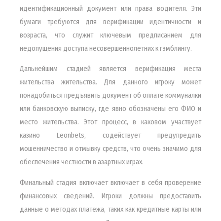
идентификационный документ или права водителя. Эти
бумаги требуются для верификации идентичности и
возраста, что служит ключевым предписанием для
недопущения доступа несовершеннолетних к гэмблингу.
Дальнейшим стадией является верификация места
жительства жительства. Для данного игроку может
понадобиться предъявить документ об оплате коммуналки
или банковскую выписку, где явно обозначены его ФИО и
место жительства. Этот процесс, в каковом участвует
казино Leonbets, содействует предупредить
мошенничество и отмывку средств, что очень значимо для
обеспечения честности в азартных играх.
Финальный стадия включает включает в себя проверение
финансовых сведений. Игроки должны предоставить
данные о методах платежа, таких как кредитные карты или