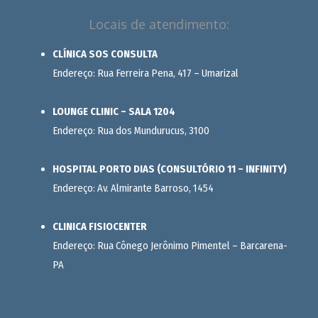
Locais de atendimento:
CLÍNICA SOS CONSULTA
Endereço: Rua Ferreira Pena, 417 – Umarizal
LOUNGE CLINIC – SALA 1204
Endereço: Rua dos Mundurucus, 3100
HOSPITAL PORTO DIAS (CONSULTÓRIO 11 – INFINITY)
Endereço: Av. Almirante Barroso, 1454
CLINICA FISIOCENTER
Endereço: Rua Cônego Jerônimo Pimentel – Barcarena-
PA