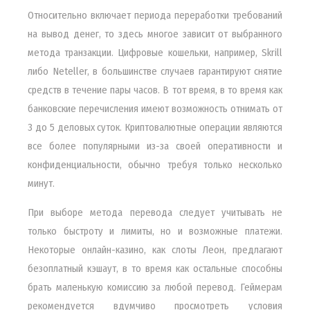
Относительно включает периода переработки требований
на вывод денег, то здесь многое зависит от выбранного
метода транзакции. Цифровые кошельки, например, Skrill
либо Neteller, в большинстве случаев гарантируют снятие
средств в течение пары часов. В тот время, в то время как
банковские перечисления имеют возможность отнимать от
3 до 5 деловых суток. Криптовалютные операции являются
все более популярными из-за своей оперативности и
конфиденциальности, обычно требуя только несколько
минут.
При выборе метода перевода следует учитывать не
только быстроту и лимиты, но и возможные платежи.
Некоторые онлайн-казино, как слоты Леон, предлагают
безоплатный кэшаут, в то время как остальные способны
брать маленькую комиссию за любой перевод. Геймерам
рекомендуется вдумчиво просмотреть условия