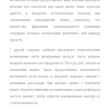
везение без опасности для своих денег. Оные зачастую
даются в пределах вступительных бонусов или
эксклюзивных мероприятий. Важно учитывать, что
множество фриспинов сопровождаются условиями
отыгрыша, которые необходимо выполнить, для вывода
средств.
С другой стороны, cashback предлагает пользователям
возмещение части проигранных средств. Часто уровень
возврата изменяется в пределах от 5% и до 20%, смотря на
положений казино. Такое предоставляет возможность
восполнить кусок потерь и продлить азартное занятие с
меньшими расходами. При выборе казино с кэшбеком
важно обратить внимание на наименьшую сумму рефанда и
частоту выплат, чтобы обрести максимальную выгоду от
этой возможности.