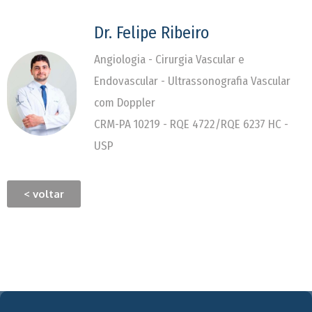
Dr. Felipe Ribeiro
Angiologia - Cirurgia Vascular e
Endovascular - Ultrassonografia Vascular
com Doppler
CRM-PA 10219 - RQE 4722/RQE 6237 HC -
USP
< voltar