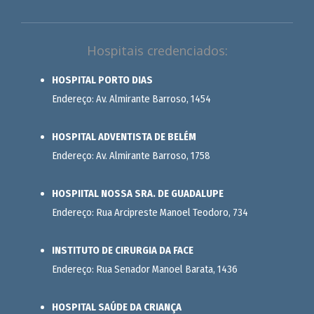
Hospitais credenciados:
HOSPITAL PORTO DIAS
Endereço: Av. Almirante Barroso, 1454
HOSPITAL ADVENTISTA DE BELÉM
Endereço: Av. Almirante Barroso, 1758
HOSPIITAL NOSSA SRA. DE GUADALUPE
Endereço: Rua Arcipreste Manoel Teodoro, 734
INSTITUTO DE CIRURGIA DA FACE
Endereço: Rua Senador Manoel Barata, 1436
HOSPITAL SAÚDE DA CRIANÇA