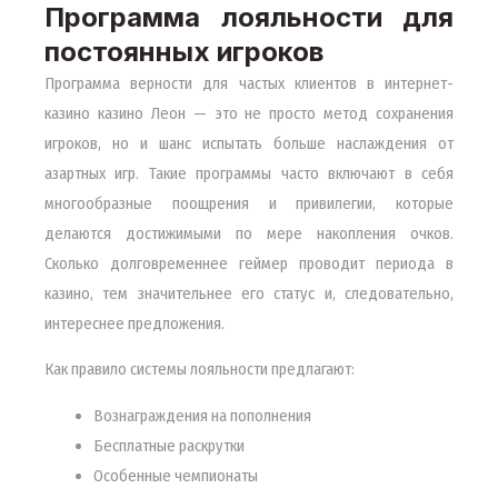
Программа лояльности для
постоянных игроков
Программа верности для частых клиентов в интернет-
казино казино Леон — это не просто метод сохранения
игроков, но и шанс испытать больше наслаждения от
азартных игр. Такие программы часто включают в себя
многообразные поощрения и привилегии, которые
делаются достижимыми по мере накопления очков.
Сколько долговременнее геймер проводит периода в
казино, тем значительнее его статус и, следовательно,
интереснее предложения.
Как правило системы лояльности предлагают:
Вознаграждения на пополнения
Бесплатные раскрутки
Особенные чемпионаты