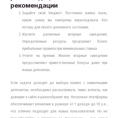
рекомендации
Задайте свой бюджет: Постоянно важно знать,
какую сумму вы намерены израсходовать без
потерь для своего денежного состояния.
Изучите различные игорные заведения:
Определённые ресурсы предлагают более
прибыльные правила при минимальных ставках.
Учтите на премии: Многие игорные заведения
предоставляют приветственные бонусы даже при
малых депозитах.
Если задача доходит до выбора казино с наименьшим
депозитом, необходимо рассматривать такие аспекты, как
доверие к сайта и разнообразие игр. Несколько платформы
обеспечивают вложения в размере от 1 доходя до 10 у.е.,
что отлично подходит для новых пользователей. Но не