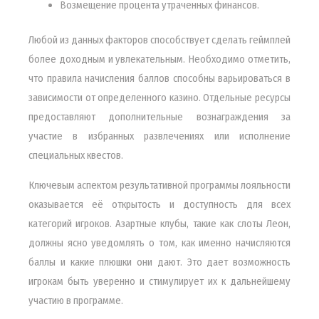
Возмещение процента утраченных финансов.
Любой из данных факторов способствует сделать геймплей
более доходным и увлекательным. Необходимо отметить,
что правила начисления баллов способны варьироваться в
зависимости от определенного казино. Отдельные ресурсы
предоставляют дополнительные вознаграждения за
участие в избранных развлечениях или исполнение
специальных квестов.
Ключевым аспектом результативной программы лояльности
оказывается её открытость и доступность для всех
категорий игроков. Азартные клубы, такие как слоты Леон,
должны ясно уведомлять о том, как именно начисляются
баллы и какие плюшки они дают. Это дает возможность
игрокам быть уверенно и стимулирует их к дальнейшему
участию в программе.