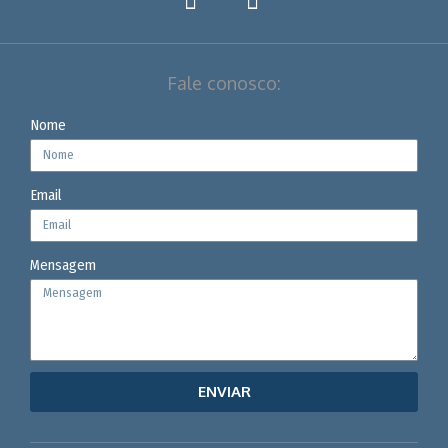
Fale conosco:
Nome
Email
Mensagem
ENVIAR