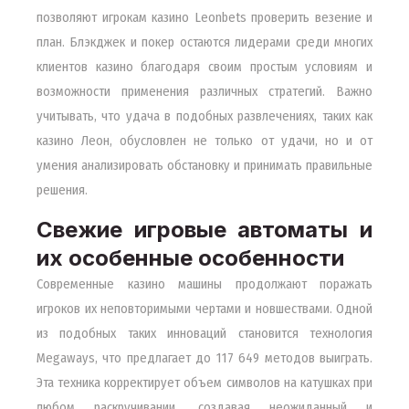
позволяют игрокам казино Leonbets проверить везение и
план. Блэкджек и покер остаются лидерами среди многих
клиентов казино благодаря своим простым условиям и
возможности применения различных стратегий. Важно
учитывать, что удача в подобных развлечениях, таких как
казино Леон, обусловлен не только от удачи, но и от
умения анализировать обстановку и принимать правильные
решения.
Свежие игровые автоматы и
их особенные особенности
Современные казино машины продолжают поражать
игроков их неповторимыми чертами и новшествами. Одной
из подобных таких инноваций становится технология
Megaways, что предлагает до 117 649 методов выиграть.
Эта техника корректирует объем символов на катушках при
любом раскручивании, создавая неожиданный и