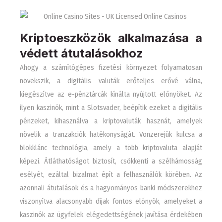
Kriptoeszközök alkalmazása a
védett átutalásokhoz
Ahogy a számítógépes fizetési környezet folyamatosan
növekszik, a digitális valuták erőteljes erővé válna,
kiegészítve az e-pénztárcák kínálta nyújtott előnyöket. Az
ilyen kaszinók, mint a Slotsvader, beépítik ezeket a digitális
pénzeket, kihasználva a kriptovaluták hasznát, amelyek
növelik a tranzakciók hatékonyságát. Vonzerejük kulcsa a
blokklánc technológia, amely a több kriptovaluta alapját
képezi. Átláthatóságot biztosít, csökkenti a szélhámosság
esélyét, ezáltal bizalmat épít a felhasználók körében. Az
azonnali átutalások és a hagyományos banki módszerekhez
viszonyítva alacsonyabb díjak fontos előnyök, amelyeket a
kaszinók az ügyfelek elégedettségének javítása érdekében