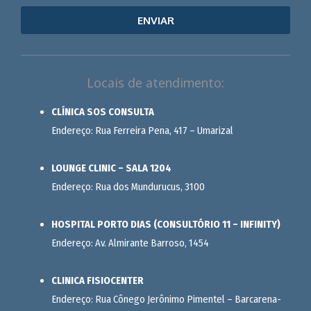
ENVIAR
Locais de atendimento:
CLÍNICA SOS CONSULTA
Endereço: Rua Ferreira Pena, 417 – Umarizal
LOUNGE CLINIC – SALA 1204
Endereço: Rua dos Mundurucus, 3100
HOSPITAL PORTO DIAS (CONSULTÓRIO 11 – INFINITY)
Endereço: Av. Almirante Barroso, 1454
CLINICA FISIOCENTER
Endereço: Rua Cônego Jerônimo Pimentel – Barcarena-