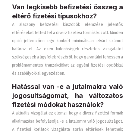
Van legkisebb befizetési összeg a
eltérő fizetési típusokhoz?
A alacsony befizetési küszöbök elemzése jelentős
eltéréseket felfed fel a diverz fizetési formák között. Minden
opció jellemzően egy konkrét minimálisan elvárt számot
határoz el. Az ezen különbségek részletes vizsgálatot
szükségesek a ügyfelek részéről, hogy garantálni lehessen a
problémamentes tranzakciókat az egyéni fizetési opciókkal
és szabályokkal egyezésben.
Hatással van -e a jutalmakra való
jogosultságomat, ha változatos
fizetési módokat használok?
A aktuális vizsgálat ez elemzi, hogy a diverz fizetési formák
alkalmazása befolyásolja -e a jutalomra való jogosultságot.
A fizetési korlátok vizsgálata során eltérések lehetnek;