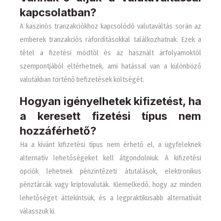
kapcsolatban?
A kaszinós tranzakciókhoz kapcsolódó valutaváltás során az
emberek tranzakciós ráfordításokkal találkozhatnak. Ezek a
tétel a fizetési módtól és az használt árfolyamoktól
szempontjából eltérhetnek, ami hatással van a különböző
valutákban történő befizetések költségét.
Hogyan igényelhetek kifizetést, ha
a keresett fizetési típus nem
hozzáférhető?
Ha a kívánt kifizetési típus nem érhető el, a ügyfeleknek
alternatív lehetőségeket kell átgondolniuk. A kifizetési
opciók lehetnek pénzintézeti átutalások, elektronikus
pénztárcák vagy kriptovaluták. Kiemelkedő, hogy az minden
lehetőséget áttekintsük, és a legpraktikusabb alternatívát
válasszuk ki.