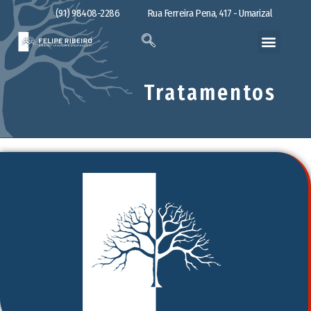
(91) 98408-2286
Rua Ferreira Pena, 417 - Umarizal
Tratamentos