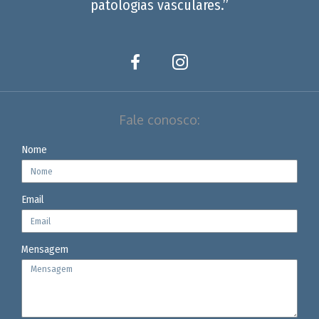
patologias vasculares.”
Fale conosco:
Nome
Email
Mensagem