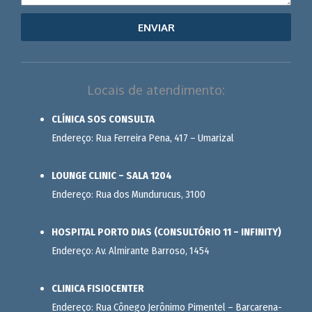
ENVIAR
Locais de atendimento:
CLÍNICA SOS CONSULTA
Endereço: Rua Ferreira Pena, 417 – Umarizal
LOUNGE CLINIC – SALA 1204
Endereço: Rua dos Mundurucus, 3100
HOSPITAL PORTO DIAS (CONSULTÓRIO 11 – INFINITY)
Endereço: Av. Almirante Barroso, 1454
CLINICA FISIOCENTER
Endereço: Rua Cônego Jerônimo Pimentel – Barcarena-