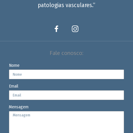
patologias vasculares.”
Fale conosco:
Nome
Email
Mensagem