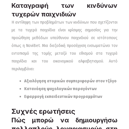
Καταγραφή των κινδύνων
τυχερών παιχνιδιών
Η αντίληψη των προβλημάτων των κινδύνων που σχετίζονται
με τα τυχερά παιχνίδια είναι κρίσιμης σημασίας για την
προώθηση μεθόδων υπεύθυνου παιχνιδιού σε ιστότοπους
όπως η NoviBet. Μια διεξοδική προσέγγιση ενσωματώνει τον
εντοπισμό της τομής μεταξύ του εθισμού στα τυχερά
παιχνίδια και του οικονομικού αλφαβητισμού. Αυτό
περιλαμβάνει:
Αξιολόγηση ατομικών συμπεριφορών στον τζόγο
Κατανόηση ψυχολογικών παραγόντων
Εφαρμογή εκπαιδευτικών προγραμμάτων
Συχνές ερωτήσεις
Πώς μπορώ να δημιουργήσω
πολλαπλούς λογαριασμούς στη