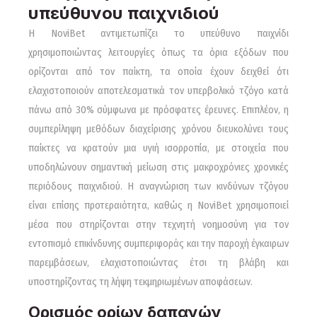
υπεύθυνου παιχνιδιού
Η NoviBet αντιμετωπίζει το υπεύθυνο παιχνίδι
χρησιμοποιώντας λειτουργίες όπως τα όρια εξόδων που
ορίζονται από τον παίκτη, τα οποία έχουν δειχθεί ότι
ελαχιστοποιούν αποτελεσματικά τον υπερβολικό τζόγο κατά
πάνω από 30% σύμφωνα με πρόσφατες έρευνες. Επιπλέον, η
συμπερίληψη μεθόδων διαχείρισης χρόνου διευκολύνει τους
παίκτες να κρατούν μια υγιή ισορροπία, με στοιχεία που
υποδηλώνουν σημαντική μείωση στις μακροχρόνιες χρονικές
περιόδους παιχνιδιού. Η αναγνώριση των κινδύνων τζόγου
είναι επίσης προτεραιότητα, καθώς η NoviBet χρησιμοποιεί
μέσα που στηρίζονται στην τεχνητή νοημοσύνη για τον
εντοπισμό επικίνδυνης συμπεριφοράς και την παροχή έγκαιρων
παρεμβάσεων, ελαχιστοποιώντας έτσι τη βλάβη και
υποστηρίζοντας τη λήψη τεκμηριωμένων αποφάσεων.
Ορισμός ορίων δαπανών