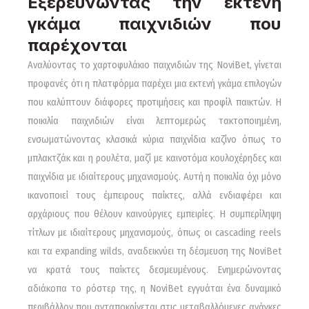
Εξερευνώντας την εκτενή
γκάμα παιχνιδιών που
παρέχονται
Αναλύοντας το χαρτοφυλάκιο παιχνιδιών της NoviBet, γίνεται
προφανές ότι η πλατφόρμα παρέχει μια εκτενή γκάμα επιλογών
που καλύπτουν διάφορες προτιμήσεις και προφίλ παικτών. Η
ποικιλία παιχνιδιών είναι λεπτομερώς τακτοποιημένη,
ενσωματώνοντας κλασικά κύρια παιχνίδια καζίνο όπως το
μπλακτζάκ και η ρουλέτα, μαζί με καινοτόμα κουλοχέρηδες και
παιχνίδια με ιδιαίτερους μηχανισμούς. Αυτή η ποικιλία όχι μόνο
ικανοποιεί τους έμπειρους παίκτες, αλλά ενδιαφέρει και
αρχάριους που θέλουν καινούργιες εμπειρίες. Η συμπερίληψη
τίτλων με ιδιαίτερους μηχανισμούς, όπως οι cascading reels
και τα expanding wilds, αναδεικνύει τη δέσμευση της NoviBet
να κρατά τους παίκτες δεσμευμένους. Ενημερώνοντας
αδιάκοπα το ρόστερ της, η NoviBet εγγυάται ένα δυναμικό
περιβάλλον που ανταποκρίνεται στις μεταβαλλόμενες ανάγκες