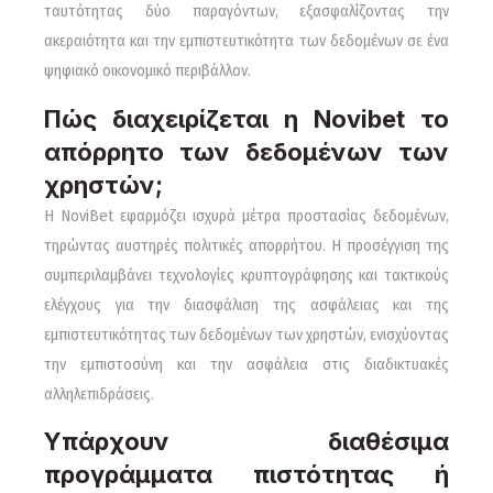
ταυτότητας δύο παραγόντων, εξασφαλίζοντας την
ακεραιότητα και την εμπιστευτικότητα των δεδομένων σε ένα
ψηφιακό οικονομικό περιβάλλον.
Πώς διαχειρίζεται η Novibet το
απόρρητο των δεδομένων των
χρηστών;
Η NoviBet εφαρμόζει ισχυρά μέτρα προστασίας δεδομένων,
τηρώντας αυστηρές πολιτικές απορρήτου. Η προσέγγιση της
συμπεριλαμβάνει τεχνολογίες κρυπτογράφησης και τακτικούς
ελέγχους για την διασφάλιση της ασφάλειας και της
εμπιστευτικότητας των δεδομένων των χρηστών, ενισχύοντας
την εμπιστοσύνη και την ασφάλεια στις διαδικτυακές
αλληλεπιδράσεις.
Υπάρχουν διαθέσιμα
προγράμματα πιστότητας ή