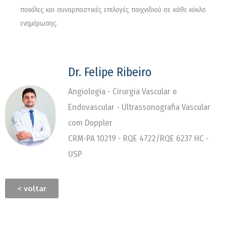
ποικίλες και συναρπαστικές επιλογές παιχνιδιού σε κάθε κύκλο
ενημέρωσης.
Dr. Felipe Ribeiro
Angiologia - Cirurgia Vascular e
Endovascular - Ultrassonografia Vascular
com Doppler
CRM-PA 10219 - RQE 4722/RQE 6237 HC -
USP
< voltar