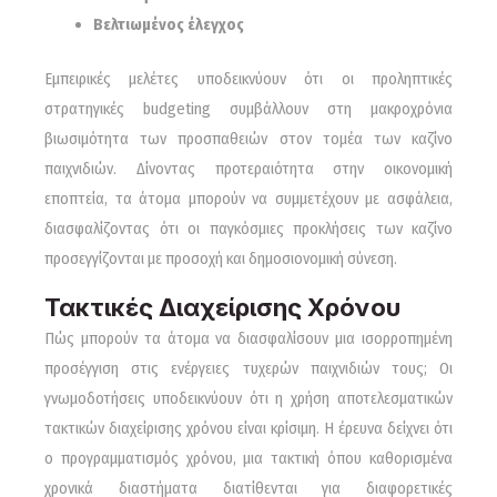
Βελτιωμένος έλεγχος
Εμπειρικές μελέτες υποδεικνύουν ότι οι προληπτικές
στρατηγικές budgeting συμβάλλουν στη μακροχρόνια
βιωσιμότητα των προσπαθειών στον τομέα των καζίνο
παιχνιδιών. Δίνοντας προτεραιότητα στην οικονομική
εποπτεία, τα άτομα μπορούν να συμμετέχουν με ασφάλεια,
διασφαλίζοντας ότι οι παγκόσμιες προκλήσεις των καζίνο
προσεγγίζονται με προσοχή και δημοσιονομική σύνεση.
Τακτικές Διαχείρισης Χρόνου
Πώς μπορούν τα άτομα να διασφαλίσουν μια ισορροπημένη
προσέγγιση στις ενέργειες τυχερών παιχνιδιών τους; Οι
γνωμοδοτήσεις υποδεικνύουν ότι η χρήση αποτελεσματικών
τακτικών διαχείρισης χρόνου είναι κρίσιμη. Η έρευνα δείχνει ότι
ο προγραμματισμός χρόνου, μια τακτική όπου καθορισμένα
χρονικά διαστήματα διατίθενται για διαφορετικές