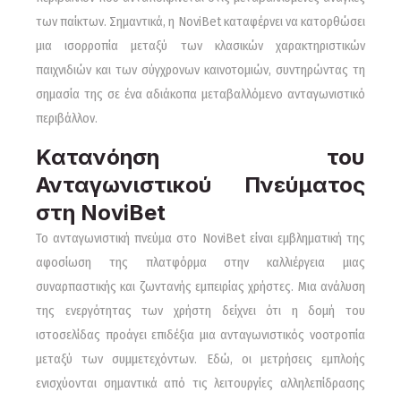
των παίκτων. Σημαντικά, η NoviBet καταφέρνει να κατορθώσει
μια ισορροπία μεταξύ των κλασικών χαρακτηριστικών
παιχνιδιών και των σύγχρονων καινοτομιών, συντηρώντας τη
σημασία της σε ένα αδιάκοπα μεταβαλλόμενο ανταγωνιστικό
περιβάλλον.
Κατανόηση του
Ανταγωνιστικού Πνεύματος
στη NoviBet
Το ανταγωνιστική πνεύμα στο NoviBet είναι εμβληματική της
αφοσίωση της πλατφόρμα στην καλλιέργεια μιας
συναρπαστικής και ζωντανής εμπειρίας χρήστες. Μια ανάλυση
της ενεργότητας των χρήστη δείχνει ότι η δομή του
ιστοσελίδας προάγει επιδέξια μια ανταγωνιστικός νοοτροπία
μεταξύ των συμμετεχόντων. Εδώ, οι μετρήσεις εμπλοής
ενισχύονται σημαντικά από τις λειτουργίες αλληλεπίδρασης