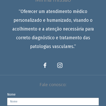
“Oferecer um atendimento médico
personalizado e humanizado, visando o
acolhimento e a atenção necessária para
correto diagnóstico e tratamento das
patologias vasculares.”
Fale conosco:
Nome