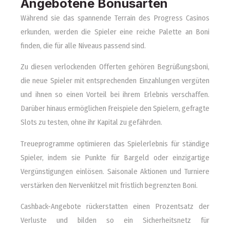
Angebotene Bonusarten
Während sie das spannende Terrain des Progress Casinos
erkunden, werden die Spieler eine reiche Palette an Boni
finden, die für alle Niveaus passend sind.
Zu diesen verlockenden Offerten gehören Begrüßungsboni,
die neue Spieler mit entsprechenden Einzahlungen vergüten
und ihnen so einen Vorteil bei ihrem Erlebnis verschaffen.
Darüber hinaus ermöglichen Freispiele den Spielern, gefragte
Slots zu testen, ohne ihr Kapital zu gefährden.
Treueprogramme optimieren das Spielerlebnis für ständige
Spieler, indem sie Punkte für Bargeld oder einzigartige
Vergünstigungen einlösen. Saisonale Aktionen und Turniere
verstärken den Nervenkitzel mit fristlich begrenzten Boni.
Cashback-Angebote rückerstatten einen Prozentsatz der
Verluste und bilden so ein Sicherheitsnetz für