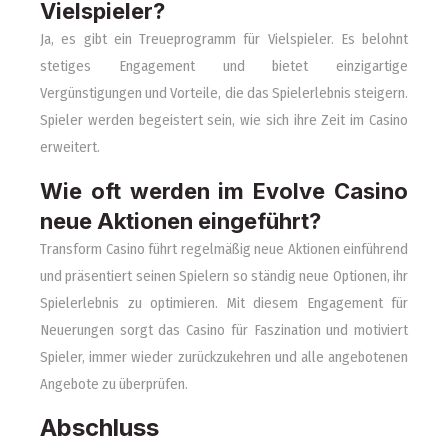
Vielspieler?
Ja, es gibt ein Treueprogramm für Vielspieler. Es belohnt
stetiges Engagement und bietet einzigartige
Vergünstigungen und Vorteile, die das Spielerlebnis steigern.
Spieler werden begeistert sein, wie sich ihre Zeit im Casino
erweitert.
Wie oft werden im Evolve Casino
neue Aktionen eingeführt?
Transform Casino führt regelmäßig neue Aktionen einführend
und präsentiert seinen Spielern so ständig neue Optionen, ihr
Spielerlebnis zu optimieren. Mit diesem Engagement für
Neuerungen sorgt das Casino für Faszination und motiviert
Spieler, immer wieder zurückzukehren und alle angebotenen
Angebote zu überprüfen.
Abschluss