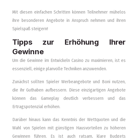
Mit diesen einfachen Schritten können Teilnehmer mühelos
ihre besonderen Angebote in Anspruch nehmen und ihren
Spielspaß steigern!
Tipps zur Erhöhung Ihrer
Gewinne
Um die Gewinne im Entwickeln Casino zu maximieren, ist es
essenziell, einige planvolle Techniken anzuwenden.
Zunächst sollten Spieler Werbeangebote und Boni nutzen,
die ihr Guthaben aufbessern. Diese einzigartigen Angebote
können das Gameplay deutlich verbessern und das
Ertragspotenzial erhöhen.
Darüber hinaus kann das Kenntnis der Wettquoten und die
Wahl von Spielen mit günstigen Hausvorteilen zu höheren
Gewinnen führen. Es ist auch ratsam, klare Budgets