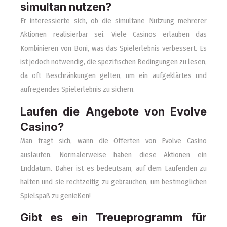
simultan nutzen?
Er interessierte sich, ob die simultane Nutzung mehrerer
Aktionen realisierbar sei. Viele Casinos erlauben das
Kombinieren von Boni, was das Spielerlebnis verbessert. Es
ist jedoch notwendig, die spezifischen Bedingungen zu lesen,
da oft Beschränkungen gelten, um ein aufgeklärtes und
aufregendes Spielerlebnis zu sichern.
Laufen die Angebote von Evolve
Casino?
Man fragt sich, wann die Offerten von Evolve Casino
auslaufen. Normalerweise haben diese Aktionen ein
Enddatum. Daher ist es bedeutsam, auf dem Laufenden zu
halten und sie rechtzeitig zu gebrauchen, um bestmöglichen
Spielspaß zu genießen!
Gibt es ein Treueprogramm für