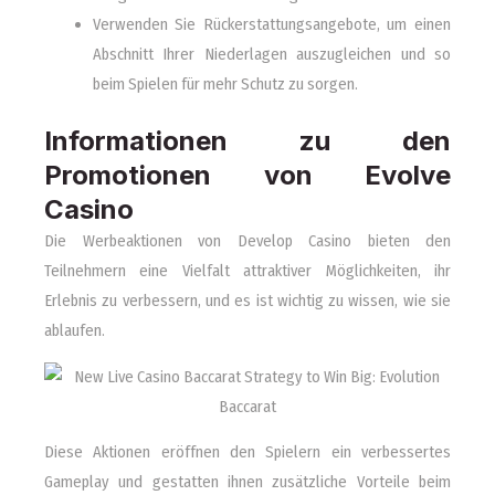
Verwenden Sie Rückerstattungsangebote, um einen
Abschnitt Ihrer Niederlagen auszugleichen und so
beim Spielen für mehr Schutz zu sorgen.
Informationen zu den
Promotionen von Evolve
Casino
Die Werbeaktionen von Develop Casino bieten den
Teilnehmern eine Vielfalt attraktiver Möglichkeiten, ihr
Erlebnis zu verbessern, und es ist wichtig zu wissen, wie sie
ablaufen.
Diese Aktionen eröffnen den Spielern ein verbessertes
Gameplay und gestatten ihnen zusätzliche Vorteile beim