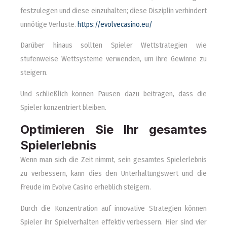
festzulegen und diese einzuhalten; diese Disziplin verhindert
unnötige Verluste.
https://evolvecasino.eu/
Darüber hinaus sollten Spieler Wettstrategien wie
stufenweise Wettsysteme verwenden, um ihre Gewinne zu
steigern.
Und schließlich können Pausen dazu beitragen, dass die
Spieler konzentriert bleiben.
Optimieren Sie Ihr gesamtes
Spielerlebnis
Wenn man sich die Zeit nimmt, sein gesamtes Spielerlebnis
zu verbessern, kann dies den Unterhaltungswert und die
Freude im Evolve Casino erheblich steigern.
Durch die Konzentration auf innovative Strategien können
Spieler ihr Spielverhalten effektiv verbessern. Hier sind vier