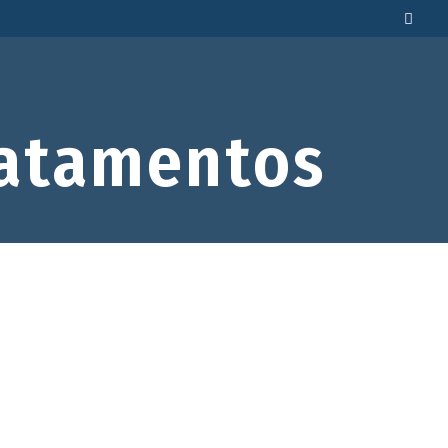
atamentos