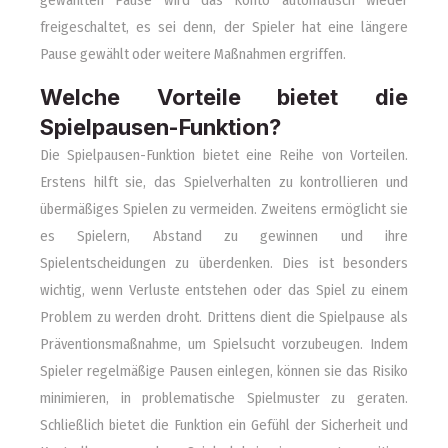
freigeschaltet, es sei denn, der Spieler hat eine längere
Pause gewählt oder weitere Maßnahmen ergriffen.
Welche Vorteile bietet die
Spielpausen-Funktion?
Die Spielpausen-Funktion bietet eine Reihe von Vorteilen.
Erstens hilft sie, das Spielverhalten zu kontrollieren und
übermäßiges Spielen zu vermeiden. Zweitens ermöglicht sie
es Spielern, Abstand zu gewinnen und ihre
Spielentscheidungen zu überdenken. Dies ist besonders
wichtig, wenn Verluste entstehen oder das Spiel zu einem
Problem zu werden droht. Drittens dient die Spielpause als
Präventionsmaßnahme, um Spielsucht vorzubeugen. Indem
Spieler regelmäßige Pausen einlegen, können sie das Risiko
minimieren, in problematische Spielmuster zu geraten.
Schließlich bietet die Funktion ein Gefühl der Sicherheit und