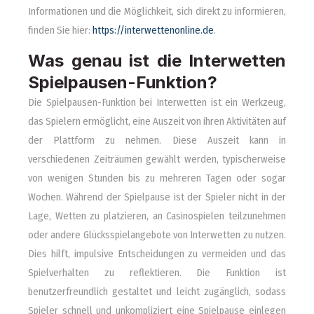
Informationen und die Möglichkeit, sich direkt zu informieren,
finden Sie hier:
https://interwettenonline.de
.
Was genau ist die Interwetten
Spielpausen-Funktion?
Die Spielpausen-Funktion bei Interwetten ist ein Werkzeug,
das Spielern ermöglicht, eine Auszeit von ihren Aktivitäten auf
der Plattform zu nehmen. Diese Auszeit kann in
verschiedenen Zeiträumen gewählt werden, typischerweise
von wenigen Stunden bis zu mehreren Tagen oder sogar
Wochen. Während der Spielpause ist der Spieler nicht in der
Lage, Wetten zu platzieren, an Casinospielen teilzunehmen
oder andere Glücksspielangebote von Interwetten zu nutzen.
Dies hilft, impulsive Entscheidungen zu vermeiden und das
Spielverhalten zu reflektieren. Die Funktion ist
benutzerfreundlich gestaltet und leicht zugänglich, sodass
Spieler schnell und unkompliziert eine Spielpause einlegen