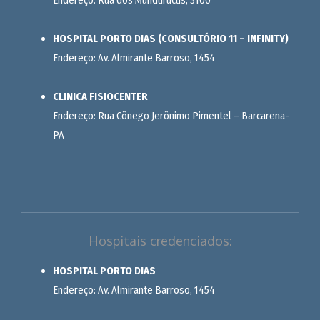
Endereço: Rua dos Mundurucus, 3100
HOSPITAL PORTO DIAS (CONSULTÓRIO 11 – INFINITY)
Endereço: Av. Almirante Barroso, 1454
CLINICA FISIOCENTER
Endereço: Rua Cônego Jerônimo Pimentel – Barcarena-
PA
Hospitais credenciados:
HOSPITAL PORTO DIAS
Endereço: Av. Almirante Barroso, 1454