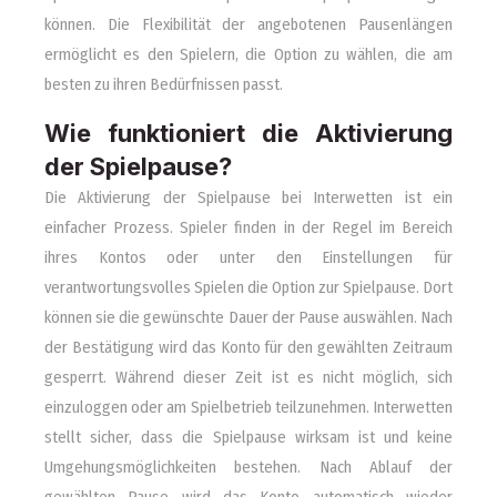
können. Die Flexibilität der angebotenen Pausenlängen
ermöglicht es den Spielern, die Option zu wählen, die am
besten zu ihren Bedürfnissen passt.
Wie funktioniert die Aktivierung
der Spielpause?
Die Aktivierung der Spielpause bei Interwetten ist ein
einfacher Prozess. Spieler finden in der Regel im Bereich
ihres Kontos oder unter den Einstellungen für
verantwortungsvolles Spielen die Option zur Spielpause. Dort
können sie die gewünschte Dauer der Pause auswählen. Nach
der Bestätigung wird das Konto für den gewählten Zeitraum
gesperrt. Während dieser Zeit ist es nicht möglich, sich
einzuloggen oder am Spielbetrieb teilzunehmen. Interwetten
stellt sicher, dass die Spielpause wirksam ist und keine
Umgehungsmöglichkeiten bestehen. Nach Ablauf der
gewählten Pause wird das Konto automatisch wieder