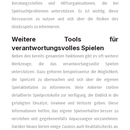
Beratungsstellen und Hilfsorganisationen, die bei
Spielsuchtproblemen unterstützen. Es ist wichtig, diese
Ressourcen zu nutzen und sich über die Risiken des
Glücksspiels zu informieren.
Weitere Tools für
verantwortungsvolles Spielen
Neben den bereits genannten Funktionen gibt es oft weitere
Werkzeuge, die das verantwortungsvolle Spielen
unterstützen. Dazu gehören beispielsweise die Möglichkeit,
die Spielzeit zu überwachen und sich über die eigenen
Spielaktivitäten zu informieren. Viele Anbieter stellen
detaillierte Spielprotokolle zur Verfügung, die Einblick in die
getätigten Einsätze, Gewinne und Verluste geben. Diese
Informationen helfen, das eigene Spielverhalten besser zu
verstehen und gegebenenfalls Anpassungen vorzunehmen.
Darüber hinaus bieten einige Casinos auch Realitätschecks an,