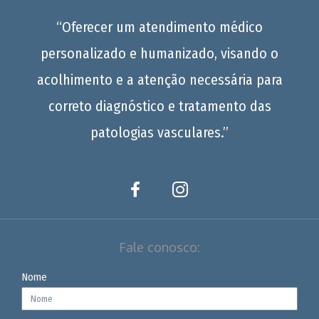
“Oferecer um atendimento médico
personalizado e humanizado, visando o
acolhimento e a atenção necessária para
correto diagnóstico e tratamento das
patologias vasculares.”
Fale conosco:
Nome