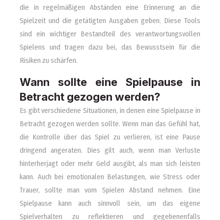
die in regelmäßigen Abständen eine Erinnerung an die
Spielzeit und die getätigten Ausgaben geben. Diese Tools
sind ein wichtiger Bestandteil des verantwortungsvollen
Spielens und tragen dazu bei, das Bewusstsein für die
Risiken zu schärfen.
Wann sollte eine Spielpause in
Betracht gezogen werden?
Es gibt verschiedene Situationen, in denen eine Spielpause in
Betracht gezogen werden sollte. Wenn man das Gefühl hat,
die Kontrolle über das Spiel zu verlieren, ist eine Pause
dringend angeraten. Dies gilt auch, wenn man Verluste
hinterherjagt oder mehr Geld ausgibt, als man sich leisten
kann. Auch bei emotionalen Belastungen, wie Stress oder
Trauer, sollte man vom Spielen Abstand nehmen. Eine
Spielpause kann auch sinnvoll sein, um das eigene
Spielverhalten zu reflektieren und gegebenenfalls