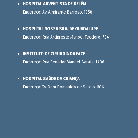
HOSPITAL ADVENTISTA DE BELÉM
Endereço: Av. Almirante Barroso, 1758
HOSPIITAL NOSSA SRA. DE GUADALUPE
Endereço: Rua Arcipreste Manoel Teodoro, 734
INSTITUTO DE CIRURGIA DA FACE
Endereço: Rua Senador Manoel Barata, 1436
HOSPITAL SAÚDE DA CRIANÇA
Endereço: Tv. Dom Romualdo de Seixas, 606