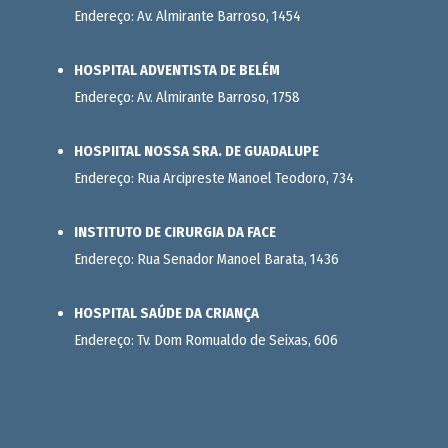
Endereço: Av. Almirante Barroso, 1454
HOSPITAL ADVENTISTA DE BELÉM
Endereço: Av. Almirante Barroso, 1758
HOSPIITAL NOSSA SRA. DE GUADALUPE
Endereço: Rua Arcipreste Manoel Teodoro, 734
INSTITUTO DE CIRURGIA DA FACE
Endereço: Rua Senador Manoel Barata, 1436
HOSPITAL SAÚDE DA CRIANÇA
Endereço: Tv. Dom Romualdo de Seixas, 606