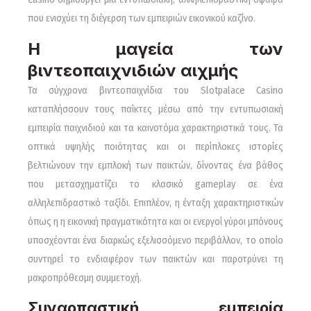
που ενισχύει τη διέγερση των εμπειριών εικονικού καζίνο.
Η μαγεία των
βιντεοπαιχνιδιών αιχμής
Τα σύγχρονα βιντεοπαιχνίδια του Slotpalace Casino
καταπλήσσουν τους παίκτες μέσω από την εντυπωσιακή
εμπειρία παιχνιδιού και τα καινοτόμα χαρακτηριστικά τους. Τα
οπτικά υψηλής ποιότητας και οι περίπλοκες ιστορίες
βελτιώνουν την εμπλοκή των παικτών, δίνοντας ένα βάθος
που μετασχηματίζει το κλασικό gameplay σε ένα
αλληλεπιδραστικό ταξίδι. Επιπλέον, η ένταξη χαρακτηριστικών
όπως η η εικονική πραγματικότητα και οι ενεργοί γύροι μπόνους
υποσχέονται ένα διαρκώς εξελισσόμενο περιβάλλον, το οποίο
συντηρεί το ενδιαφέρον των παικτών και παροτρύνει τη
μακροπρόθεσμη συμμετοχή.
Συναρπαστική εμπειρία