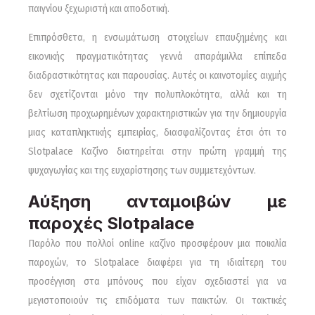
παιγνίου ξεχωριστή και αποδοτική.
Επιπρόσθετα, η ενσωμάτωση στοιχείων επαυξημένης και
εικονικής πραγματικότητας γεννά απαράμιλλα επίπεδα
διαδραστικότητας και παρουσίας. Αυτές οι καινοτομίες αιχμής
δεν σχετίζονται μόνο την πολυπλοκότητα, αλλά και τη
βελτίωση προχωρημένων χαρακτηριστικών για την δημιουργία
μιας καταπληκτικής εμπειρίας, διασφαλίζοντας έτσι ότι το
Slotpalace Καζίνο διατηρείται στην πρώτη γραμμή της
ψυχαγωγίας και της ευχαρίστησης των συμμετεχόντων.
Αύξηση ανταμοιβών με
παροχές Slotpalace
Παρόλο που πολλοί online καζίνο προσφέρουν μια ποικιλία
παροχών, το Slotpalace διαφέρει για τη ιδιαίτερη του
προσέγγιση στα μπόνους που είχαν σχεδιαστεί για να
μεγιστοποιούν τις επιδόματα των παικτών. Οι τακτικές