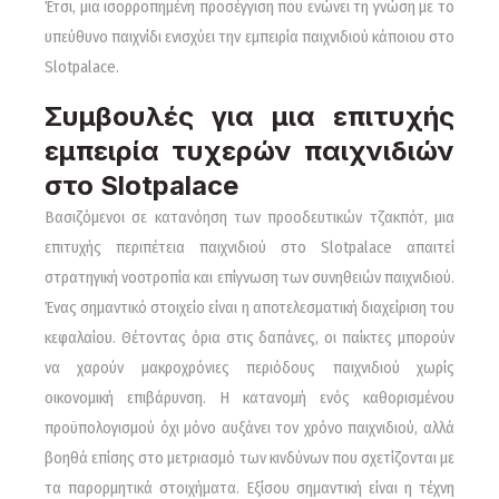
Έτσι, μια ισορροπημένη προσέγγιση που ενώνει τη γνώση με το
υπεύθυνο παιχνίδι ενισχύει την εμπειρία παιχνιδιού κάποιου στο
Slotpalace.
Συμβουλές για μια επιτυχής
εμπειρία τυχερών παιχνιδιών
στο Slotpalace
Βασιζόμενοι σε κατανόηση των προοδευτικών τζακπότ, μια
επιτυχής περιπέτεια παιχνιδιού στο Slotpalace απαιτεί
στρατηγική νοοτροπία και επίγνωση των συνηθειών παιχνιδιού.
Ένας σημαντικό στοιχείο είναι η αποτελεσματική διαχείριση του
κεφαλαίου. Θέτοντας όρια στις δαπάνες, οι παίκτες μπορούν
να χαρούν μακροχρόνιες περιόδους παιχνιδιού χωρίς
οικονομική επιβάρυνση. Η κατανομή ενός καθορισμένου
προϋπολογισμού όχι μόνο αυξάνει τον χρόνο παιχνιδιού, αλλά
βοηθά επίσης στο μετριασμό των κινδύνων που σχετίζονται με
τα παρορμητικά στοιχήματα. Εξίσου σημαντική είναι η τέχνη