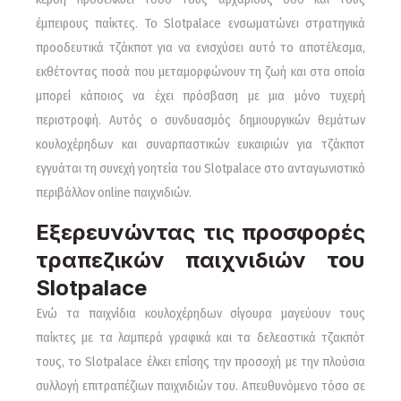
έμπειρους παίκτες. Το Slotpalace ενσωματώνει στρατηγικά
προοδευτικά τζάκποτ για να ενισχύσει αυτό το αποτέλεσμα,
εκθέτοντας ποσά που μεταμορφώνουν τη ζωή και στα οποία
μπορεί κάποιος να έχει πρόσβαση με μια μόνο τυχερή
περιστροφή. Αυτός ο συνδυασμός δημιουργικών θεμάτων
κουλοχέρηδων και συναρπαστικών ευκαιριών για τζάκποτ
εγγυάται τη συνεχή γοητεία του Slotpalace στο ανταγωνιστικό
περιβάλλον online παιχνιδιών.
Εξερευνώντας τις προσφορές
τραπεζικών παιχνιδιών του
Slotpalace
Ενώ τα παιχνίδια κουλοχέρηδων σίγουρα μαγεύουν τους
παίκτες με τα λαμπερά γραφικά και τα δελεαστικά τζακπότ
τους, το Slotpalace έλκει επίσης την προσοχή με την πλούσια
συλλογή επιτραπέζιων παιχνιδιών του. Απευθυνόμενο τόσο σε