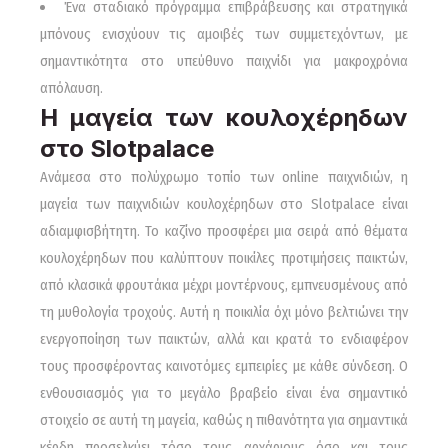
Ένα σταδιακό πρόγραμμα επιβράβευσης και στρατηγικά
μπόνους ενισχύουν τις αμοιβές των συμμετεχόντων, με
σημαντικότητα στο υπεύθυνο παιχνίδι για μακροχρόνια
απόλαυση.
Η μαγεία των κουλοχέρηδων
στο Slotpalace
Ανάμεσα στο πολύχρωμο τοπίο των online παιχνιδιών, η
μαγεία των παιχνιδιών κουλοχέρηδων στο Slotpalace είναι
αδιαμφισβήτητη. Το καζίνο προσφέρει μια σειρά από θέματα
κουλοχέρηδων που καλύπτουν ποικίλες προτιμήσεις παικτών,
από κλασικά φρουτάκια μέχρι μοντέρνους, εμπνευσμένους από
τη μυθολογία τροχούς. Αυτή η ποικιλία όχι μόνο βελτιώνει την
ενεργοποίηση των παικτών, αλλά και κρατά το ενδιαφέρον
τους προσφέροντας καινοτόμες εμπειρίες με κάθε σύνδεση. Ο
ενθουσιασμός για το μεγάλο βραβείο είναι ένα σημαντικό
στοιχείο σε αυτή τη μαγεία, καθώς η πιθανότητα για σημαντικά
κέρδη προσελκύει τόσο τους αρχάριους όσο και τους