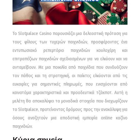
Το Slotpalace Casino παρουσιάζει μια δελεαστική πρόταση για
τους φίλους των τυχερών παιχνιδιών, προσφέροντας ένα
εντυπωσιακό ρεπερτόριο παιχνιδιών κουλοχέρη και
επιτραπέζιων παιχνιδιών σχεδιασμένων για να ελκύουν και να
ανταμείβουν. Με μια ποικιλία από παιχνίδια που συνδυάζουν
τον πάθος και τη στρατηγική, οι παίκτες ελκύονται από τις
ευκαιρίες για σημαντικές πληρωμές, που ενισχύονται από
καινοτόμα χαρακτηριστικά και προοδευτικά τζάκποτ. Αυτή η
μελέτη θα αποκαλύψει τα μοναδικά στοιχεία που διαχωρίζουν
το Slotpalace, προτείνοντας δρόμους προς την ανακάλυψη για
όσους αναζητούν μια αποδοτική εμπειρία online καζίνο
παιχνιδιών.
Κύρια σημεία