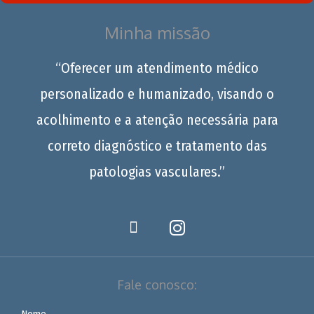
Minha missão
“Oferecer um atendimento médico
personalizado e humanizado, visando o
acolhimento e a atenção necessária para
correto diagnóstico e tratamento das
patologias vasculares.”
Fale conosco:
Nome