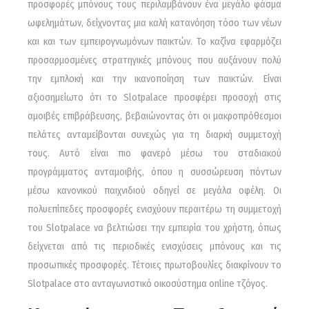
προσφορές μπόνους τους περιλαμβάνουν ένα μεγάλο φάσμα
ωφελημάτων, δείχνοντας μια καλή κατανόηση τόσο των νέων
και και των εμπειρογνωμόνων παικτών. Το καζίνα εφαρμόζει
προσαρμοσμένες στρατηγικές μπόνους που αυξάνουν πολύ
την εμπλοκή και την ικανοποίηση των παικτών. Είναι
αξιοσημείωτο ότι το Slotpalace προσφέρει προσοχή στις
αμοιβές επιβράβευσης, βεβαιώνοντας ότι οι μακροπρόθεσμοι
πελάτες ανταμείβονται συνεχώς για τη διαρκή συμμετοχή
τους. Αυτό είναι πιο φανερό μέσω του σταδιακού
προγράμματος ανταμοιβής, όπου η συσσώρευση πόντων
μέσω κανονικού παιχνιδιού οδηγεί σε μεγάλα οφέλη. Οι
πολυεπίπεδες προσφορές ενισχύουν περαιτέρω τη συμμετοχή
του Slotpalace να βελτιώσει την εμπειρία του χρήστη, όπως
δείχνεται από τις περιοδικές ενισχύσεις μπόνους και τις
προσωπικές προσφορές. Τέτοιες πρωτοβουλίες διακρίνουν το
Slotpalace στο ανταγωνιστικό οικοσύστημα online τζόγος.