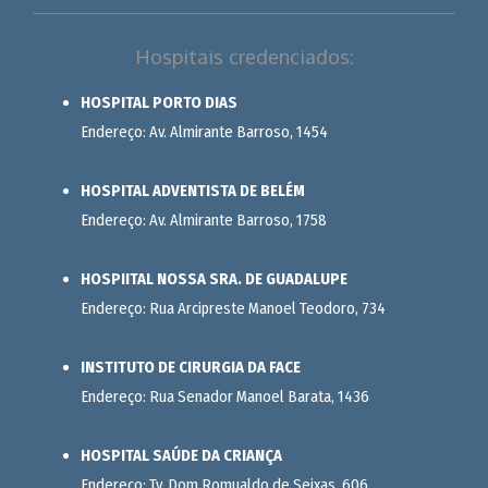
Hospitais credenciados:
HOSPITAL PORTO DIAS
Endereço: Av. Almirante Barroso, 1454
HOSPITAL ADVENTISTA DE BELÉM
Endereço: Av. Almirante Barroso, 1758
HOSPIITAL NOSSA SRA. DE GUADALUPE
Endereço: Rua Arcipreste Manoel Teodoro, 734
INSTITUTO DE CIRURGIA DA FACE
Endereço: Rua Senador Manoel Barata, 1436
HOSPITAL SAÚDE DA CRIANÇA
Endereço: Tv. Dom Romualdo de Seixas, 606