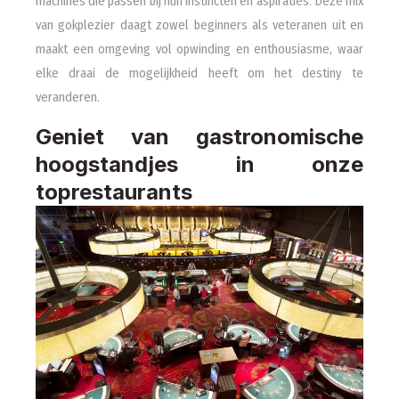
machines die passen bij hun instincten en aspiraties. Deze mix
van gokplezier daagt zowel beginners als veteranen uit en
maakt een omgeving vol opwinding en enthousiasme, waar
elke draai de mogelijkheid heeft om het destiny te
veranderen.
Geniet van gastronomische
hoogstandjes in onze
toprestaurants