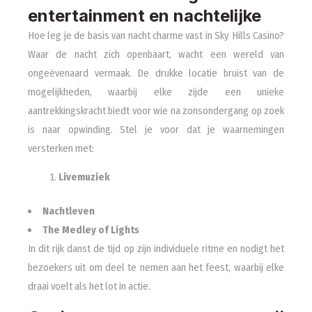
entertainment en nachtelijke
Hoe leg je de basis van nacht charme vast in Sky Hills Casino?
Waar de nacht zich openbaart, wacht een wereld van
ongeëvenaard vermaak. De drukke locatie bruist van de
mogelijkheden, waarbij elke zijde een unieke
aantrekkingskracht biedt voor wie na zonsondergang op zoek
is naar opwinding. Stel je voor dat je waarnemingen
versterken met:
Livemuziek
Nachtleven
The Medley of Lights
In dit rijk danst de tijd op zijn individuele ritme en nodigt het
bezoekers uit om deel te nemen aan het feest, waarbij elke
draai voelt als het lot in actie.