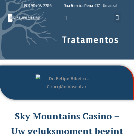
(91) 98408-2286
Rua Ferreira Pena, 417 - Umarizal
Tratamentos
Sky Mountains Casino –
Uw geluksmoment begint