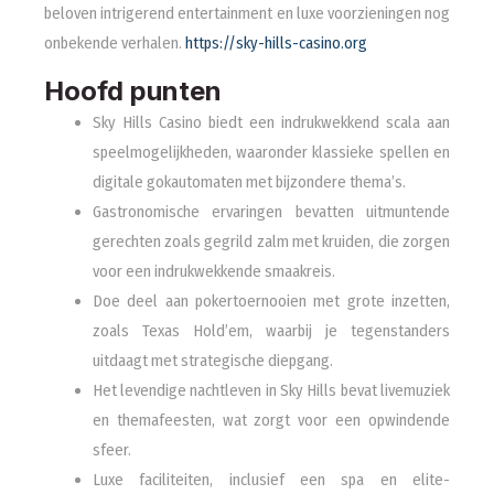
beloven intrigerend entertainment en luxe voorzieningen nog
onbekende verhalen.
https://sky-hills-casino.org
Hoofd punten
Sky Hills Casino biedt een indrukwekkend scala aan
speelmogelijkheden, waaronder klassieke spellen en
digitale gokautomaten met bijzondere thema’s.
Gastronomische ervaringen bevatten uitmuntende
gerechten zoals gegrild zalm met kruiden, die zorgen
voor een indrukwekkende smaakreis.
Doe deel aan pokertoernooien met grote inzetten,
zoals Texas Hold’em, waarbij je tegenstanders
uitdaagt met strategische diepgang.
Het levendige nachtleven in Sky Hills bevat livemuziek
en themafeesten, wat zorgt voor een opwindende
sfeer.
Luxe faciliteiten, inclusief een spa en elite-