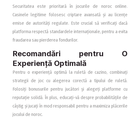
Securitatea este prioritară în jocurile de noroc online.
Casinele legitime folosesc criptare avansată și au licențe
emise de autorități regulate. Este crucial să verificați dacă
platforma respectă standardele internaționale, pentru a evita
fraudarea sau pierderea fondurilor.
Recomandări pentru O
Experiență Optimală
Pentru o experiență optimă la ruletă de cazino, combinați
strategii de joc cu alegerea corectă a tipului de ruletă.
Folosiți bonusurile pentru jucători și alegeți platforme cu
reputație solidă. În plus, educați-vă despre probabilitățile de
câștig și jucați în mod responsabil pentru a maximiza plăcerile
jocului de noroc.