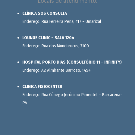
Locais de atendimento:
CLÍNICA SOS CONSULTA
Endereço: Rua Ferreira Pena, 417 – Umarizal
LOUNGE CLINIC – SALA 1204
Endereço: Rua dos Mundurucus, 3100
HOSPITAL PORTO DIAS (CONSULTÓRIO 11 – INFINITY)
Endereço: Av. Almirante Barroso, 1454
CLINICA FISIOCENTER
Endereço: Rua Cônego Jerônimo Pimentel – Barcarena-
PA