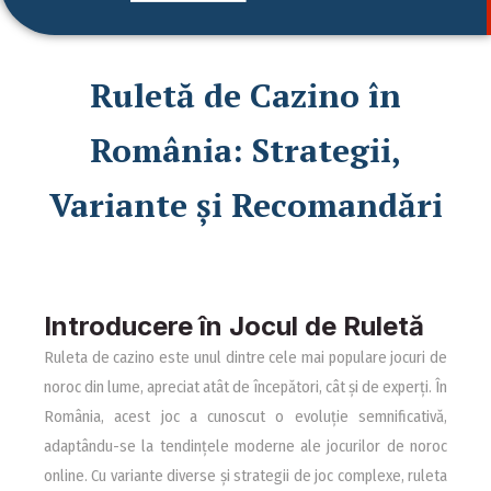
Ruletă de Cazino în
România: Strategii,
Variante și Recomandări
Introducere în Jocul de Ruletă
Ruleta de cazino este unul dintre cele mai populare jocuri de
noroc din lume, apreciat atât de începători, cât și de experți. În
România, acest joc a cunoscut o evoluție semnificativă,
adaptându-se la tendințele moderne ale jocurilor de noroc
online. Cu variante diverse și strategii de joc complexe, ruleta