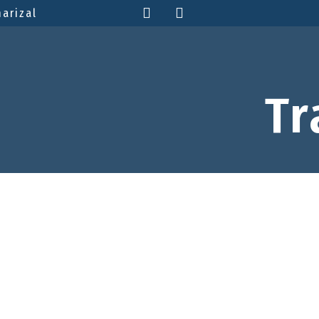
marizal
Tr