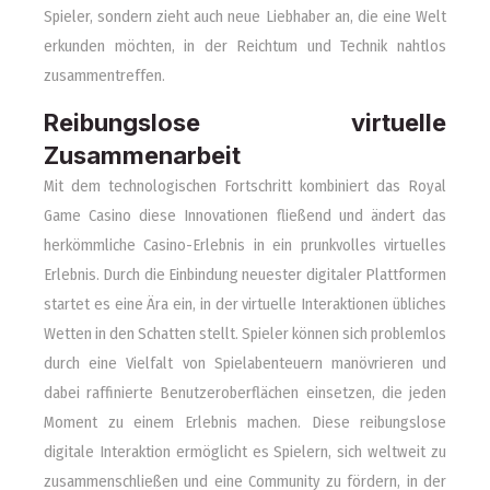
Spieler, sondern zieht auch neue Liebhaber an, die eine Welt
erkunden möchten, in der Reichtum und Technik nahtlos
zusammentreffen.
Reibungslose virtuelle
Zusammenarbeit
Mit dem technologischen Fortschritt kombiniert das Royal
Game Casino diese Innovationen fließend und ändert das
herkömmliche Casino-Erlebnis in ein prunkvolles virtuelles
Erlebnis. Durch die Einbindung neuester digitaler Plattformen
startet es eine Ära ein, in der virtuelle Interaktionen übliches
Wetten in den Schatten stellt. Spieler können sich problemlos
durch eine Vielfalt von Spielabenteuern manövrieren und
dabei raffinierte Benutzeroberflächen einsetzen, die jeden
Moment zu einem Erlebnis machen. Diese reibungslose
digitale Interaktion ermöglicht es Spielern, sich weltweit zu
zusammenschließen und eine Community zu fördern, in der