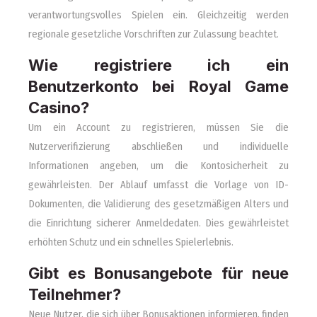
verantwortungsvolles Spielen ein. Gleichzeitig werden
regionale gesetzliche Vorschriften zur Zulassung beachtet.
Wie registriere ich ein
Benutzerkonto bei Royal Game
Casino?
Um ein Account zu registrieren, müssen Sie die
Nutzerverifizierung abschließen und individuelle
Informationen angeben, um die Kontosicherheit zu
gewährleisten. Der Ablauf umfasst die Vorlage von ID-
Dokumenten, die Validierung des gesetzmäßigen Alters und
die Einrichtung sicherer Anmeldedaten. Dies gewährleistet
erhöhten Schutz und ein schnelles Spielerlebnis.
Gibt es Bonusangebote für neue
Teilnehmer?
Neue Nutzer, die sich über Bonusaktionen informieren, finden