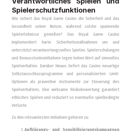
Verantwortliches Spielen und
Spielerschutzfunktionen
Wie sichert das Royal Game Casino die Sicherheit und das
Gesundheit seiner Nutzer, während solche spannende
Spielerlebnisse genießen? Das Royal Game Casino
implementiert harte Sicherheitsmaßnahmen um und
unterstützt verantwortungsvolles Spielen. Spielerschulungen
und Bewusstseinsinitiativen legen hohen Wert auf sinnvolles
Spielverhalten. Darüber hinaus liefert das Casino neuartige
Selbstausschlussprogramme und personalisierten Limit-
Optionen als präventive Instrumente zur Steuerung des
Spielverhaltens. Eine wirksame Risikobewertung garantiert
ethisches Spielen und reduziert so eventuelle spielbedingte
Verluste.
Zu den relevantesten Initiativen gehören zu:
Aufklärungs- und Sensibilisierungskampagnen