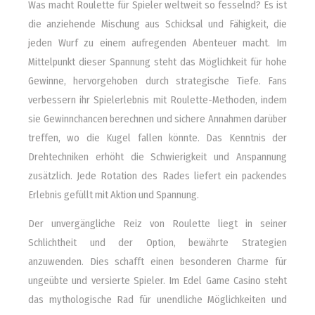
Was macht Roulette für Spieler weltweit so fesselnd? Es ist
die anziehende Mischung aus Schicksal und Fähigkeit, die
jeden Wurf zu einem aufregenden Abenteuer macht. Im
Mittelpunkt dieser Spannung steht das Möglichkeit für hohe
Gewinne, hervorgehoben durch strategische Tiefe. Fans
verbessern ihr Spielerlebnis mit Roulette-Methoden, indem
sie Gewinnchancen berechnen und sichere Annahmen darüber
treffen, wo die Kugel fallen könnte. Das Kenntnis der
Drehtechniken erhöht die Schwierigkeit und Anspannung
zusätzlich. Jede Rotation des Rades liefert ein packendes
Erlebnis gefüllt mit Aktion und Spannung.
Der unvergängliche Reiz von Roulette liegt in seiner
Schlichtheit und der Option, bewährte Strategien
anzuwenden. Dies schafft einen besonderen Charme für
ungeübte und versierte Spieler. Im Edel Game Casino steht
das mythologische Rad für unendliche Möglichkeiten und