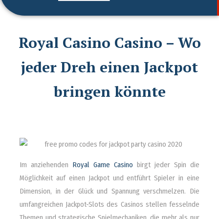
Royal Casino Casino – Wo
jeder Dreh einen Jackpot
bringen könnte
Im anziehenden
Royal Game Casino
birgt jeder Spin die
Möglichkeit auf einen Jackpot und entführt Spieler in eine
Dimension, in der Glück und Spannung verschmelzen. Die
umfangreichen Jackpot-Slots des Casinos stellen fesselnde
Themen und strategische Spielmechaniken, die mehr als nur