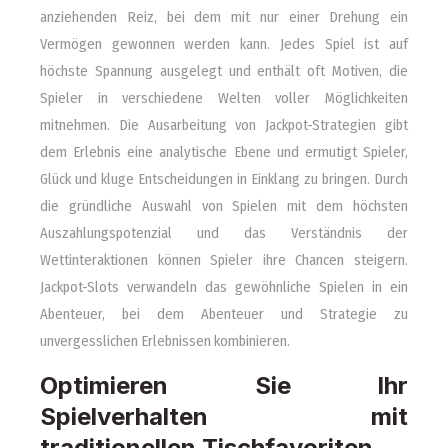
anziehenden Reiz, bei dem mit nur einer Drehung ein
Vermögen gewonnen werden kann. Jedes Spiel ist auf
höchste Spannung ausgelegt und enthält oft Motiven, die
Spieler in verschiedene Welten voller Möglichkeiten
mitnehmen. Die Ausarbeitung von Jackpot-Strategien gibt
dem Erlebnis eine analytische Ebene und ermutigt Spieler,
Glück und kluge Entscheidungen in Einklang zu bringen. Durch
die gründliche Auswahl von Spielen mit dem höchsten
Auszahlungspotenzial und das Verständnis der
Wettinteraktionen können Spieler ihre Chancen steigern.
Jackpot-Slots verwandeln das gewöhnliche Spielen in ein
Abenteuer, bei dem Abenteuer und Strategie zu
unvergesslichen Erlebnissen kombinieren.
Optimieren Sie Ihr
Spielverhalten mit
traditionellen Tischfavoriten