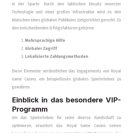
in der Sparte. Durch den taktischen Einsatz neuester
Technologie und einer großen Infrastruktur wird es den
Wünschen eines globalen Publikums zielgerichtet gerecht. Zu
den entscheidenden Erfolgsfaktoren gehören:
Mehrsprachige Hilfe
Globaler Zugriff
Lokalisierte Zahlungsmethoden
Diese Elemente verdeutlichen das Engagements von Royal
Game Casino, ein beispielloses globales Spielerlebnis zu
gewähren.
Einblick in das besondere VIP-
Programm
Um das Spielerlebnis für seine diverse Kundschaft zu
optimieren, erweitert das Royal Game Casino seinen