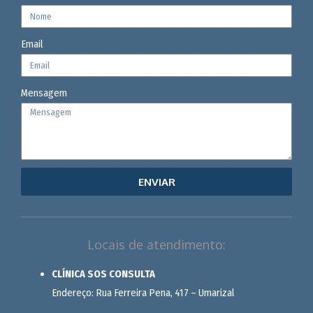
Email
Mensagem
ENVIAR
Locais de atendimento:
CLÍNICA SOS CONSULTA
Endereço: Rua Ferreira Pena, 417 – Umarizal