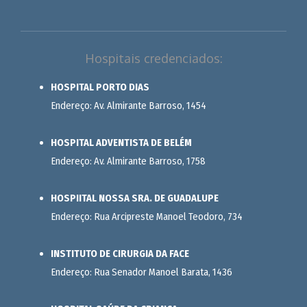
Hospitais credenciados:
HOSPITAL PORTO DIAS
Endereço: Av. Almirante Barroso, 1454
HOSPITAL ADVENTISTA DE BELÉM
Endereço: Av. Almirante Barroso, 1758
HOSPIITAL NOSSA SRA. DE GUADALUPE
Endereço: Rua Arcipreste Manoel Teodoro, 734
INSTITUTO DE CIRURGIA DA FACE
Endereço: Rua Senador Manoel Barata, 1436