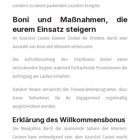
sondern zu einem packenden sozialen Ereignis.
Boni und Maßnahmen, die
eurem Einsatz steigern
Im Azurslot Casino können Zocker ihr Erlebnis durch eine
Auswahl von Boni und Aktionen verbessern.
Die Aufschlüsselung des Startbonus bietet einen
verlockenden Beginn, während fortlaufende Promotionen die
Aufregung am Laufen erhalten.
Darüber hinaus verspricht das Treueprämienprogramm, dass
treue Teilnehmer für ihr Engagement regelmäßig
ausgezeichnet werden.
Erklärung des Willkommensbonus
Die Navigation durch die spannende Sphäre der Internet-
Casinos kann entmutigend sein, aber Azurslot Casino macht