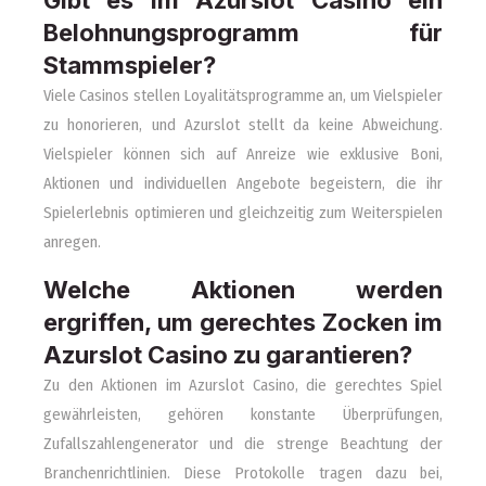
Gibt es im Azurslot Casino ein
Belohnungsprogramm für
Stammspieler?
Viele Casinos stellen Loyalitätsprogramme an, um Vielspieler
zu honorieren, und Azurslot stellt da keine Abweichung.
Vielspieler können sich auf Anreize wie exklusive Boni,
Aktionen und individuellen Angebote begeistern, die ihr
Spielerlebnis optimieren und gleichzeitig zum Weiterspielen
anregen.
Welche Aktionen werden
ergriffen, um gerechtes Zocken im
Azurslot Casino zu garantieren?
Zu den Aktionen im Azurslot Casino, die gerechtes Spiel
gewährleisten, gehören konstante Überprüfungen,
Zufallszahlengenerator und die strenge Beachtung der
Branchenrichtlinien. Diese Protokolle tragen dazu bei,