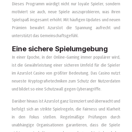
Dieses Programm würdigt nicht nur loyale Spieler, sondern
motiviert sie auch, neue Spiele auszuprobieren, was ihren
Spielspaß insgesamt erhöht. Mit häufigen Updates und neuen
Prämien bewahrt Azurslot die Spannung aufrecht und
unterstützt das Gemeinschaftsgefühl.
Eine sichere Spielumgebung
In einer Epoche, in der Online-Gaming immer populärer wird,
ist die Gewährleistung einer sicheren Umfeld für die Spieler
im Azurslot Casino von größter Bedeutung. Das Casino nutzt
neueste Kryptografietechniken zum Schutz der Nutzerdaten
und bildet so eine Schutzwall gegen Cyberangriffe.
Darüber hinaus ist Azurslot ganz lizenziert und überwacht und
befolgt sich an strikte Spielregeln, die Fairness und Klarheit
in den Fokus stellen. Regelmäßige Prüfungen durch
unabhängige Organisationen garantieren, dass die Spiele