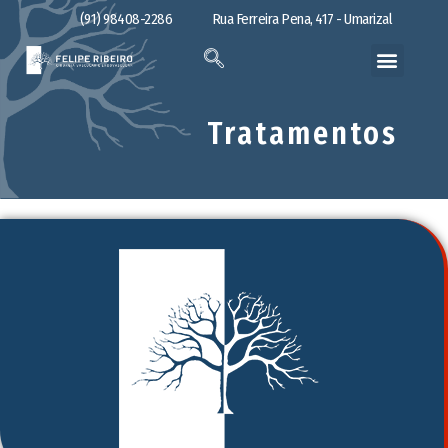
(91) 98408-2286
Rua Ferreira Pena, 417 - Umarizal
Tratamentos