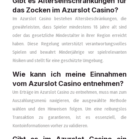
Gibt es Alterseinschränkungen für
das Zocken im Azurslot Casino?
Im Azurslot Casino bestehen Altersbeschränkungen, die
gewährleisten, dass Spieler mindestens 18 Jahre alt sind
oder das gesetzliche Mindestalter in ihrer Region erreicht
haben. Diese Regelung unterstützt verantwortungsvolles
Spielen und bewahrt Minderjährige vor spielrelevanten
Risiken und stellt für eine geschützte Umgebung.
Wie kann ich meine Einnahmen
vom Azurslot Casino entnehmen?
Um Erträge im Azurslot Casino zu entnehmen, muss man zum
Auszahlungsmenü navigieren, die ausgewählte Methode
wählen und den Hinweisen folgen. Um eine reibungslos
Transaktion zu garantieren, ist es essenziell, die
Kontoinformationen vorher zu validieren.