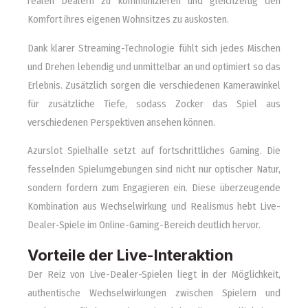
realen Dealern zu kommunizieren und gleichzeitig den
Komfort ihres eigenen Wohnsitzes zu auskosten.
Dank klarer Streaming-Technologie fühlt sich jedes Mischen
und Drehen lebendig und unmittelbar an und optimiert so das
Erlebnis. Zusätzlich sorgen die verschiedenen Kamerawinkel
für zusätzliche Tiefe, sodass Zocker das Spiel aus
verschiedenen Perspektiven ansehen können.
Azurslot Spielhalle setzt auf fortschrittliches Gaming. Die
fesselnden Spielumgebungen sind nicht nur optischer Natur,
sondern fordern zum Engagieren ein. Diese überzeugende
Kombination aus Wechselwirkung und Realismus hebt Live-
Dealer-Spiele im Online-Gaming-Bereich deutlich hervor.
Vorteile der Live-Interaktion
Der Reiz von Live-Dealer-Spielen liegt in der Möglichkeit,
authentische Wechselwirkungen zwischen Spielern und