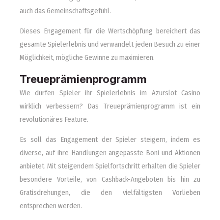
auch das Gemeinschaftsgefühl.
Dieses Engagement für die Wertschöpfung bereichert das
gesamte Spielerlebnis und verwandelt jeden Besuch zu einer
Möglichkeit, mögliche Gewinne zu maximieren.
Treueprämienprogramm
Wie dürfen Spieler ihr Spielerlebnis im Azurslot Casino
wirklich verbessern? Das Treueprämienprogramm ist ein
revolutionäres Feature.
Es soll das Engagement der Spieler steigern, indem es
diverse, auf ihre Handlungen angepasste Boni und Aktionen
anbietet. Mit steigendem Spielfortschritt erhalten die Spieler
besondere Vorteile, von Cashback-Angeboten bis hin zu
Gratisdrehungen, die den vielfältigsten Vorlieben
entsprechen werden.