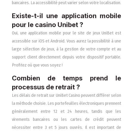
bancaires. La accessibilité peut varier selon votre localisation.
Existe-t-il une application mobile
pour le casino Unibet ?
Oui, une application mobile pour le site de jeux UniBet est
accessible sur iOS et Android. Vous aurez la possibilité à une
large sélection de jeux, à la gestion de votre compte et au
support client directement depuis votre dispositif portable.
Profitez où que vous soyez !
Combien de temps prend le
processus de retrait ?
Les délais de retrait sur UniBet Casino peuvent différer selon
la méthode choisie. Les portefeuilles électroniques prennent
généralement entre 12 et 24 heures, tandis que les
virements bancaires ou les cartes de crédit peuvent
nécessiter entre 3 et 5 jours ouvrés. Il est important de