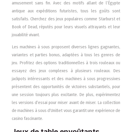
amusement sans fin. Avec des motifs allant de l’Égypte
antique aux expéditions futuristes, tous les goûts sont
satisfaits. Cherchez des jeux populaires comme Starburst et
Book of Dead, réputés pour leurs visuels attrayants et leur
jouabilité vivant.
Les machines à sous proposent diverses lignes gagnantes,
variantes et parties bonus, adaptées à tous les genres de
jeu. Profitez des options traditionnelles à trois rouleaux ou
essayez des jeux complexes à plusieurs rouleaux. Des
jackpots intéressants et des machines à sous progressives
présentent des opportunités de victoires substantiels, pour
une session toujours plus excitante. De plus, expérimentez
les versions d’essai pour miser avant de miser. La collection
de machines à sous d’UniBet vous garantit une expérience de
casino fascinante.
Jeux de table envoûtants