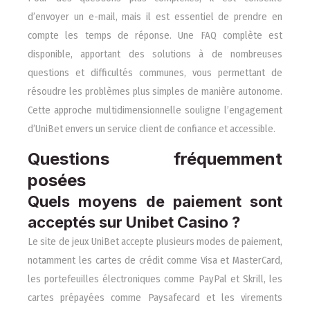
d’envoyer un e-mail, mais il est essentiel de prendre en
compte les temps de réponse. Une FAQ complète est
disponible, apportant des solutions à de nombreuses
questions et difficultés communes, vous permettant de
résoudre les problèmes plus simples de manière autonome.
Cette approche multidimensionnelle souligne l’engagement
d’UniBet envers un service client de confiance et accessible.
Questions fréquemment
posées
Quels moyens de paiement sont
acceptés sur Unibet Casino ?
Le site de jeux UniBet accepte plusieurs modes de paiement,
notamment les cartes de crédit comme Visa et MasterCard,
les portefeuilles électroniques comme PayPal et Skrill, les
cartes prépayées comme Paysafecard et les virements