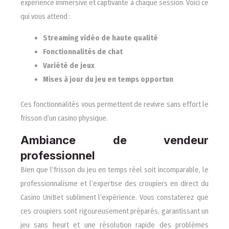
expérience immersive et captivante à chaque session. Voici ce
qui vous attend :
Streaming vidéo de haute qualité
Fonctionnalités de chat
Variété de jeux
Mises à jour du jeu en temps opportun
Ces fonctionnalités vous permettent de revivre sans effort le
frisson d’un casino physique.
Ambiance de vendeur
professionnel
Bien que l’frisson du jeu en temps réel soit incomparable, le
professionnalisme et l’expertise des croupiers en direct du
Casino UniBet subliment l’expérience. Vous constaterez que
ces croupiers sont rigoureusement préparés, garantissant un
jeu sans heurt et une résolution rapide des problèmes