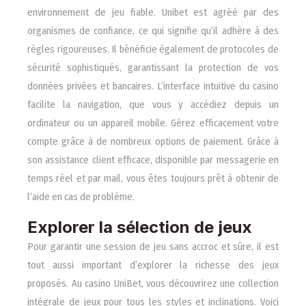
environnement de jeu fiable. Unibet est agréé par des
organismes de confiance, ce qui signifie qu’il adhère à des
règles rigoureuses. Il bénéficie également de protocoles de
sécurité sophistiqués, garantissant la protection de vos
données privées et bancaires. L’interface intuitive du casino
facilite la navigation, que vous y accédiez depuis un
ordinateur ou un appareil mobile. Gérez efficacement votre
compte grâce à de nombreux options de paiement. Grâce à
son assistance client efficace, disponible par messagerie en
temps réel et par mail, vous êtes toujours prêt à obtenir de
l’aide en cas de problème.
Explorer la sélection de jeux
Pour garantir une session de jeu sans accroc et sûre, il est
tout aussi important d’explorer la richesse des jeux
proposés. Au casino UniBet, vous découvrirez une collection
intégrale de jeux pour tous les styles et inclinations. Voici