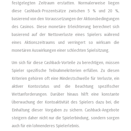
festgelegten Zeitraum erstatten. Normalerweise liegen
diese Cashback-Prozentsätze zwischen 5 % und 20 %,
basierend von den Voraussetzungen der Aktionsbedingungen
des Casinos. Diese monetäre Erleichterung berechnet sich
basierend auf der Nettoverluste eines Spielers während
eines Aktionszeitraums und verringert so wirksam die
monetären Auswirkungen einer schlechten Spielsitzung.
Um sich für diese Cashback-Vorteile zu berechtigen, müssen
Spieler spezifische Teilnahmekriterien erfüllen. Zu diesen
Kriterien gehören oft eine Mindestschwelle für Verluste, ein
aktiver Kontostatus und die Beachtung spezifischer
Wettanforderungen. Darüber hinaus hilft eine konstante
Überwachung der Kontoaktivität des Spielers dazu bei, die
Einhaltung dieser Vorgaben zu sichern. Cashback-Angebote
steigern daher nicht nur die Spielerbindung, sondern sorgen
auch für ein lohnenderes Spielerlebnis.