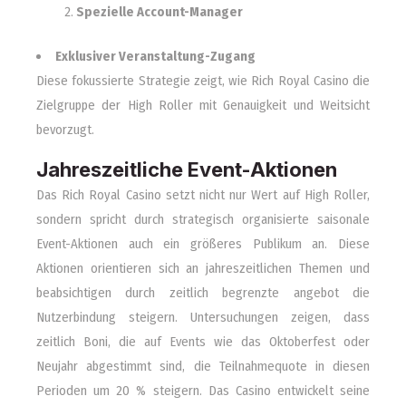
Spezielle Account-Manager
Exklusiver Veranstaltung-Zugang
Diese fokussierte Strategie zeigt, wie Rich Royal Casino die
Zielgruppe der High Roller mit Genauigkeit und Weitsicht
bevorzugt.
Jahreszeitliche Event-Aktionen
Das Rich Royal Casino setzt nicht nur Wert auf High Roller,
sondern spricht durch strategisch organisierte saisonale
Event-Aktionen auch ein größeres Publikum an. Diese
Aktionen orientieren sich an jahreszeitlichen Themen und
beabsichtigen durch zeitlich begrenzte angebot die
Nutzerbindung steigern. Untersuchungen zeigen, dass
zeitlich Boni, die auf Events wie das Oktoberfest oder
Neujahr abgestimmt sind, die Teilnahmequote in diesen
Perioden um 20 % steigern. Das Casino entwickelt seine