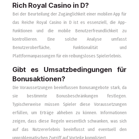
Rich Royal Casino in D?
Bei der Beurteilung der Zugänglichkeit einer mobilen App für
das Reiche Royal Casino in D ist es essenziell, die App-
Funktionen und die mobile Benutzerfreundlichkeit zu
kontrollieren. Eine solche Analyse umfasst
Benutzeroberfläche, Funktionalität und
Plattformanpassungen für ein reibungsloses Spielerlebnis.
Gibt es Umsatzbedingungen für
Bonusaktionen?
Die Voraussetzungen beeinflussen Bonusangebote stark, da
sie bestimmte Bonusbeschränkungen festlegen.
Typischerweise müssen Spieler diese Voraussetzungen
erfüllen, um Erträge abheben zu können. Informationen
zeigen, dass diese Regeln wesentlich schwanken, was sich
auf das Nutzererlebnis beeinflusst und eventuell den
unproblematischen Zugriff auf Vorteile kompliziert.