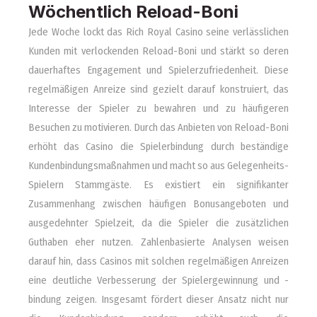
Wöchentlich Reload-Boni
Jede Woche lockt das Rich Royal Casino seine verlässlichen
Kunden mit verlockenden Reload-Boni und stärkt so deren
dauerhaftes Engagement und Spielerzufriedenheit. Diese
regelmäßigen Anreize sind gezielt darauf konstruiert, das
Interesse der Spieler zu bewahren und zu häufigeren
Besuchen zu motivieren. Durch das Anbieten von Reload-Boni
erhöht das Casino die Spielerbindung durch beständige
Kundenbindungsmaßnahmen und macht so aus Gelegenheits-
Spielern Stammgäste. Es existiert ein signifikanter
Zusammenhang zwischen häufigen Bonusangeboten und
ausgedehnter Spielzeit, da die Spieler die zusätzlichen
Guthaben eher nutzen. Zahlenbasierte Analysen weisen
darauf hin, dass Casinos mit solchen regelmäßigen Anreizen
eine deutliche Verbesserung der Spielergewinnung und -
bindung zeigen. Insgesamt fördert dieser Ansatz nicht nur