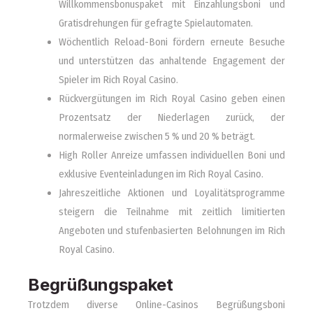
Willkommensbonuspaket mit Einzahlungsboni und
Gratisdrehungen für gefragte Spielautomaten.
Wöchentlich Reload-Boni fördern erneute Besuche
und unterstützen das anhaltende Engagement der
Spieler im Rich Royal Casino.
Rückvergütungen im Rich Royal Casino geben einen
Prozentsatz der Niederlagen zurück, der
normalerweise zwischen 5 % und 20 % beträgt.
High Roller Anreize umfassen individuellen Boni und
exklusive Eventeinladungen im Rich Royal Casino.
Jahreszeitliche Aktionen und Loyalitätsprogramme
steigern die Teilnahme mit zeitlich limitierten
Angeboten und stufenbasierten Belohnungen im Rich
Royal Casino.
Begrüßungspaket
Trotzdem diverse Online-Casinos Begrüßungsboni