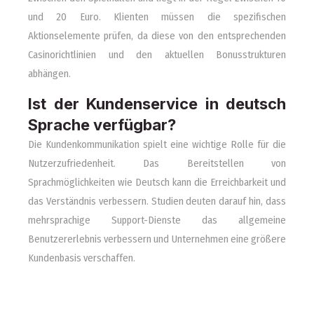
und 20 Euro. Klienten müssen die spezifischen
Aktionselemente prüfen, da diese von den entsprechenden
Casinorichtlinien und den aktuellen Bonusstrukturen
abhängen.
Ist der Kundenservice in deutsch
Sprache verfügbar?
Die Kundenkommunikation spielt eine wichtige Rolle für die
Nutzerzufriedenheit. Das Bereitstellen von
Sprachmöglichkeiten wie Deutsch kann die Erreichbarkeit und
das Verständnis verbessern. Studien deuten darauf hin, dass
mehrsprachige Support-Dienste das allgemeine
Benutzererlebnis verbessern und Unternehmen eine größere
Kundenbasis verschaffen.