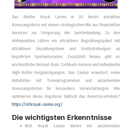
Das Reiche Royal Casino in DE bietet attraktive
Bonusangebote mit einem strategischen Mix aus finanziellen
Anreizen zur Steigerung der Spielerbindung. Zu den
Höhepunkten zählen ein attraktives Begrüßungspaket mit
attraktiven Einzahlungsboni und Gratisdrehungen an
begehrten Spielautomaten. Zusätzlich hinaus gibt es
wöchentliche Reload-Boni, Cashback-Anreize und individuelle
High-Roller-Vergünstigungen. Das Casino erweitert seine
Aktivitäten mit Treueprogrammen und anziehenden
Bonusangeboten für besondere Veranstaltungen. Wie
optimieren diese Angebote taktisch das Benutzererlebnis?
https://richroyal-casino.org/
Die wichtigsten Erkenntnisse
Rich Royal Casino bietet ein anziehendes