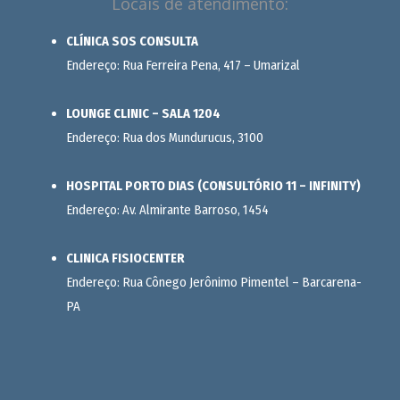
Locais de atendimento:
CLÍNICA SOS CONSULTA
Endereço: Rua Ferreira Pena, 417 – Umarizal
LOUNGE CLINIC – SALA 1204
Endereço: Rua dos Mundurucus, 3100
HOSPITAL PORTO DIAS (CONSULTÓRIO 11 – INFINITY)
Endereço: Av. Almirante Barroso, 1454
CLINICA FISIOCENTER
Endereço: Rua Cônego Jerônimo Pimentel – Barcarena-
PA