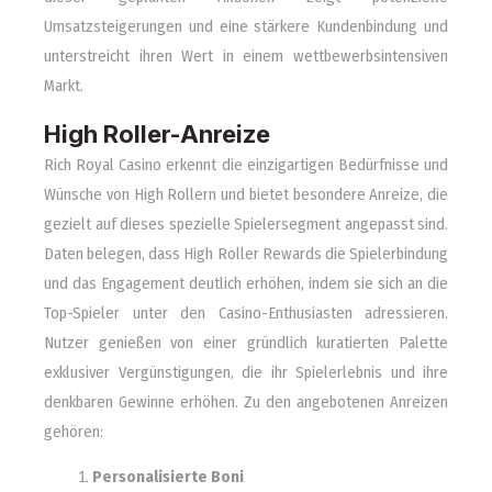
Umsatzsteigerungen und eine stärkere Kundenbindung und
unterstreicht ihren Wert in einem wettbewerbsintensiven
Markt.
High Roller-Anreize
Rich Royal Casino erkennt die einzigartigen Bedürfnisse und
Wünsche von High Rollern und bietet besondere Anreize, die
gezielt auf dieses spezielle Spielersegment angepasst sind.
Daten belegen, dass High Roller Rewards die Spielerbindung
und das Engagement deutlich erhöhen, indem sie sich an die
Top-Spieler unter den Casino-Enthusiasten adressieren.
Nutzer genießen von einer gründlich kuratierten Palette
exklusiver Vergünstigungen, die ihr Spielerlebnis und ihre
denkbaren Gewinne erhöhen. Zu den angebotenen Anreizen
gehören:
Personalisierte Boni