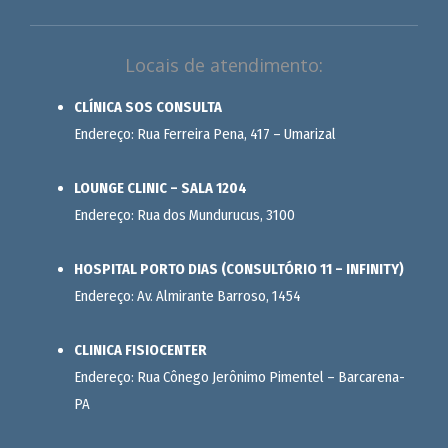
Locais de atendimento:
CLÍNICA SOS CONSULTA
Endereço: Rua Ferreira Pena, 417 – Umarizal
LOUNGE CLINIC – SALA 1204
Endereço: Rua dos Mundurucus, 3100
HOSPITAL PORTO DIAS (CONSULTÓRIO 11 – INFINITY)
Endereço: Av. Almirante Barroso, 1454
CLINICA FISIOCENTER
Endereço: Rua Cônego Jerônimo Pimentel – Barcarena-
PA