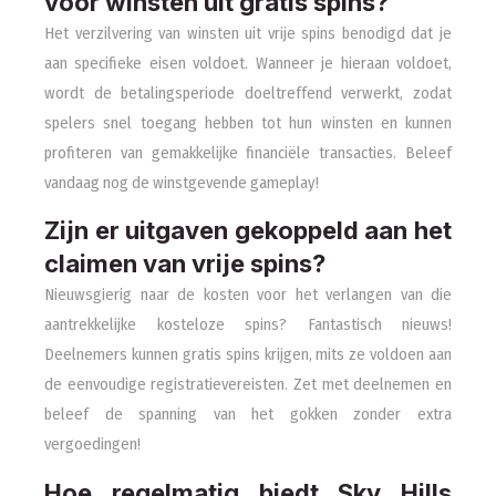
voor winsten uit gratis spins?
Het verzilvering van winsten uit vrije spins benodigd dat je
aan specifieke eisen voldoet. Wanneer je hieraan voldoet,
wordt de betalingsperiode doeltreffend verwerkt, zodat
spelers snel toegang hebben tot hun winsten en kunnen
profiteren van gemakkelijke financiële transacties. Beleef
vandaag nog de winstgevende gameplay!
Zijn er uitgaven gekoppeld aan het
claimen van vrije spins?
Nieuwsgierig naar de kosten voor het verlangen van die
aantrekkelijke kosteloze spins? Fantastisch nieuws!
Deelnemers kunnen gratis spins krijgen, mits ze voldoen aan
de eenvoudige registratievereisten. Zet met deelnemen en
beleef de spanning van het gokken zonder extra
vergoedingen!
Hoe regelmatig biedt Sky Hills