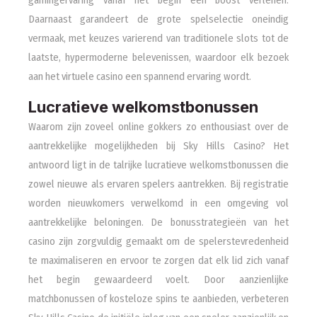
Daarnaast garandeert de grote spelselectie oneindig
vermaak, met keuzes varierend van traditionele slots tot de
laatste, hypermoderne belevenissen, waardoor elk bezoek
aan het virtuele casino een spannend ervaring wordt.
Lucratieve welkomstbonussen
Waarom zijn zoveel online gokkers zo enthousiast over de
aantrekkelijke mogelijkheden bij Sky Hills Casino? Het
antwoord ligt in de talrijke lucratieve welkomstbonussen die
zowel nieuwe als ervaren spelers aantrekken. Bij registratie
worden nieuwkomers verwelkomd in een omgeving vol
aantrekkelijke beloningen. De bonusstrategieën van het
casino zijn zorgvuldig gemaakt om de spelerstevredenheid
te maximaliseren en ervoor te zorgen dat elk lid zich vanaf
het begin gewaardeerd voelt. Door aanzienlijke
matchbonussen of kosteloze spins te aanbieden, verbeteren