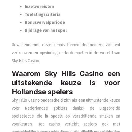
Inzetvereisten
Toelatingscriteria
Bonusvervalperiode
Bijdrage van het spel
Gewapend met deze kennis kunnen deelnemers zich vol
vertrouwen en opwinding onderdompelen in de wereld van
Sky Hills Casino.
Waarom Sky Hills Casino een
uitstekende keuze is voor
Hollandse spelers
Sky Hills Casino onderscheid zich als een uitmuntende keuze
voor Nederlandse gokkers dankzij de uitgebreide
spelselectie die in speelt op verschillende smaken en
voorkeuren. Het casino verleidt spelers ook met