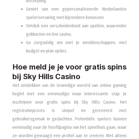
inschrijving.
Geniet van een gepersonaliseerde Nederlandse
spelerservaring met bijzondere bonussen.
Ontdek een verscheidenheid aan spellen, waaronder
gokkasten en live casino.
Ga zorgvuldig om met je weddenschappen, met
budget en plan opties.
Hoe meld je je voor gratis spins
bij Sky Hills Casino
Het ontdekken van de levendige wereld van online gaming
begint met een eenvoudige maar interessante stap: je
inschrijven voor gratis spins bij Sky Hills Casino. Het
registratieproces is simpel en gecreëerd met
gebruikersgemak in gedachten. Potentiële spelers kunnen
eenvoudig naar de hoofdpagina van het speelhuis gaan, waar
ze worden gevraagd een profiel aan te creëren. Met alleen