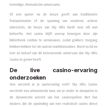
levendige, thematische universums.
Of een speler nu de keuze geeft aan traditionele
fruitautomaten of de spanning van moderne, actieve
videoslots, de keuze van Sky Hills biedt voor elk wat
behoefte. Het casino blijft voorop bewegen door zijn
bibliotheek continu te vernieuwen, zodat gokkers toegang
hebben hebben tot de laatste marktinnovaties. Word nu lid en
leer en beleef van dit betoverende universum dat Sky Hills
Casino te geven heeft.
De live casino-ervaring
onderzoeken
Hoe versterk je je spelervaring echt? Sky Hills Casino
verstrekt een uitmuntende kans om je onder te dompelen in
de dynamische wereld van live casinospellen. Met live
dealers die de opwinding van een realistisch casino direct