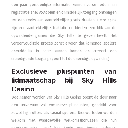
een paar persoonlijke informatie kunnen verse leden hun
registratie snel voltooien en onmiddellijk toegang ontvangen
tot een reeks aan aantrekkelijke gratis draaien. Deze spins
zijn een aantrekkelijke traktatie en bieden een blik van de
opwindende games die Sky Hills te geven heeft. Het
vereenvoudigde proces zorgt ervoor dat komende spelers
onmiddellijk in actie kunnen komen en creëert een
uitnodigende toegangspoort tot de oneindige opwinding.
Exclusieve pluspunten van
lidmaatschap bij Sky Hills
Casino
Deelnemer worden van Sky Hills Casino opent de deur naar
een universum vol exclusieve pluspunten, geschikt voor
zowel highrollers als casual spelers. Nieuwe leden worden
welkom met waardevolle welkomstbonussen die hun
gamingervaring vanaf het begin een boost verlenen.