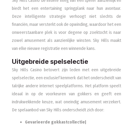
Sky Hills Casino de initiële inleg van een speler aanzienlijk en
biedt het een entertaining springplank naar hun avontuur.
Deze intelligente strategie verhoogt niet slechts de
financiën, maar versterkt ook de opwinding, waardoor het een
onweerstaanbare plek is voor degene op zoektocht is naar
zowel amusement als aanzienlijke winsten. Sky Hills maakt
van elke nieuwe registratie een winnende kans.
Uitgebreide spelselectie
Sky Hills Casino betovert zijn leden met een uitgebreide
spelselectie, een exclusief kenmerk dat het onderscheidt van
talrijke andere internet speelplatforms. Het platform speelt
ideaal in op de voorkeuren van gokkers en geeft een
indrukwekkende keuze, wat oneindig amusement verzekert.
De spelaanbod van Sky Hills onderscheidt zich door:
Gevarieerde gokkastcollectie|