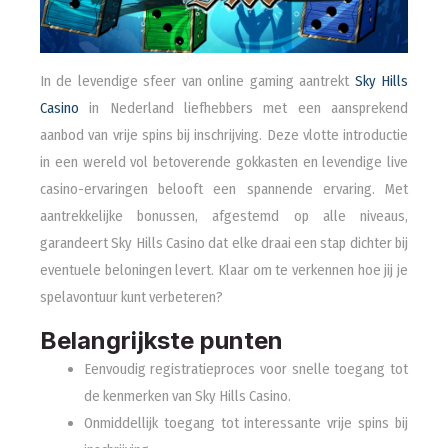
In de levendige sfeer van online gaming aantrekt
Sky Hills
Casino
in Nederland liefhebbers met een aansprekend
aanbod van vrije spins bij inschrijving. Deze vlotte introductie
in een wereld vol betoverende gokkasten en levendige live
casino-ervaringen belooft een spannende ervaring. Met
aantrekkelijke bonussen, afgestemd op alle niveaus,
garandeert Sky Hills Casino dat elke draai een stap dichter bij
eventuele beloningen levert. Klaar om te verkennen hoe jij je
spelavontuur kunt verbeteren?
Belangrijkste punten
Eenvoudig registratieproces voor snelle toegang tot
de kenmerken van Sky Hills Casino.
Onmiddellijk toegang tot interessante vrije spins bij