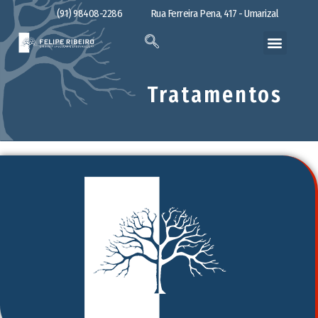
(91) 98408-2286
Rua Ferreira Pena, 417 - Umarizal
Tratamentos