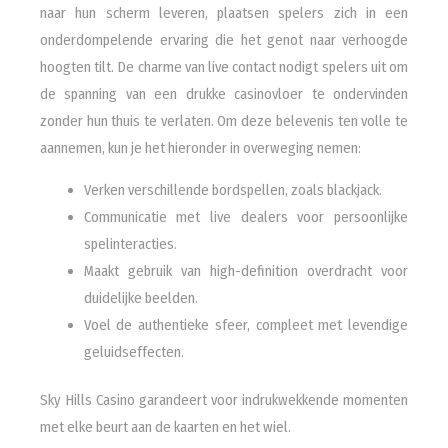
naar hun scherm leveren, plaatsen spelers zich in een
onderdompelende ervaring die het genot naar verhoogde
hoogten tilt. De charme van live contact nodigt spelers uit om
de spanning van een drukke casinovloer te ondervinden
zonder hun thuis te verlaten. Om deze belevenis ten volle te
aannemen, kun je het hieronder in overweging nemen:
Verken verschillende bordspellen, zoals blackjack.
Communicatie met live dealers voor persoonlijke
spelinteracties.
Maakt gebruik van high-definition overdracht voor
duidelijke beelden.
Voel de authentieke sfeer, compleet met levendige
geluidseffecten.
Sky Hills Casino garandeert voor indrukwekkende momenten
met elke beurt aan de kaarten en het wiel.