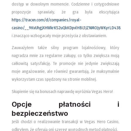
dostęp w dowolnym momencie. Codzienne i cotygodniowe
propozycje sprawiały, że gra była ekscytująca
https://tracxn.com/d/companies/royal-
casino/__9KvUhgjXHWkrKS2uQkKDpvlHBL1JZNMOJyWKyrLD438
i znacząco wzbogacały moje przeżycia z obstawianiem.
Zauważyłem także silny program lojalnościowy, który
nagradza mnie za regularne zakupy, co tylko zwiększa moją
całkowitą satysfakcję. Te promocje nie jedynie zwiększają
moje angażowanie, ale również gwarantują, że maksymalnie
wykorzystam czas spędzony na stronie mobilnej.
Skupienie się na bonusach naprawdę wyróżnia Vegas Hero!
Opcje płatności i
bezpieczeństwo
Jeśli chodzi o realizowanie transakcji w Vegas Hero Casino,
odkryłem, że oferują oni szereg wygodnych metod płatności.