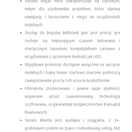
Kasyno Vegas Hero charakteryzuje się stylowym,
miłym dla użytkownika projektem, który ułatwia
nawigację i korzystanie z niego na urządzeniach
mobilnych.
Dostęp do bogatej biblioteki gier jest prosty, gra
cechuje się imponującym czasem ładowania i
elastycznym layoutem, kompatybilnym zarówno z
urządzeniami z systemem Android, jak i iOS.
Wyjątkowe promocje dostępne wyłącznie na sprzęcie
mobilnych i hojny bonus startowy znacznie podnoszą
zaangażowanie graczy i ich uczucia na platformie.
Oferujemy zróżnicowane i pewne opcje płatności,
wspierane przez zaawansowaną technologię
szyfrowania, co gwarantuje bezpieczeństwo transakcji
finansowych.
Serwis klienta jest wydajna i osiągalna, z 24-
godzinnym czatem na żywo i rozbudowaną sekcją FAQ