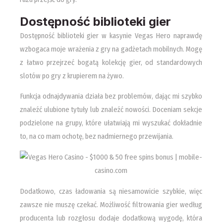
Dostępność biblioteki gier
Dostępność biblioteki gier w kasynie Vegas Hero naprawdę
wzbogaca moje wrażenia z gry na gadżetach mobilnych. Mogę
z łatwo przejrzeć bogatą kolekcję gier, od standardowych
slotów po gry z krupierem na żywo.
Funkcja odnajdywania działa bez problemów, dając mi szybko
znaleźć ulubione tytuły lub znaleźć nowości. Doceniam sekcje
podzielone na grupy, które ułatwiają mi wyszukać dokładnie
to, na co mam ochotę, bez nadmiernego przewijania.
Dodatkowo, czas ładowania są niesamowicie szybkie, więc
zawsze nie muszę czekać. Możliwość filtrowania gier według
producenta lub rozgłosu dodaje dodatkową wygodę, która