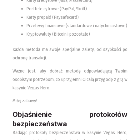
Karty kredytowe (Visa, MasterCard)
Portfele cyfrowe (PayPal, Skrill)
Karty prepaid (Paysafecard)
Przelewy finansowe (standardowe i natychmiastowe)
Kryptowaluty (Bitcoin i pozostałe)
Każda metoda ma swoje specjalne zalety, od szybkości po
ochronę transakcji.
Ważne jest, aby dobrać metodę odpowiadającą Twoim
osobistym potrzebom, co uprzyjemni Ci całą przygodę z grą w
kasynie Vegas Hero.
Miłej zabawy!
Objaśnienie protokołów
bezpieczeństwa
Badając protokoły bezpieczeństwa w kasynie Vegas Hero,