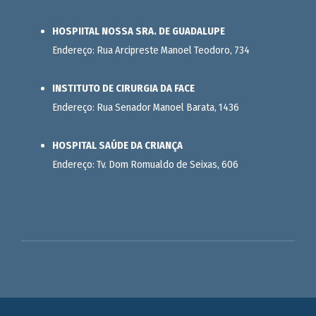
HOSPIITAL NOSSA SRA. DE GUADALUPE
Endereço: Rua Arcipreste Manoel Teodoro, 734
INSTITUTO DE CIRURGIA DA FACE
Endereço: Rua Senador Manoel Barata, 1436
HOSPITAL SAÚDE DA CRIANÇA
Endereço: Tv. Dom Romualdo de Seixas, 606