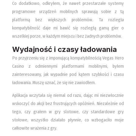
Co dodatkowo, odkryłem, że nawet przestarzałe systemy
programowe urządzeń mobilnych sprawują sobie z tą
platformą bez większych problemów. Ta rozległa
kompatybilność daje mi bawić się rozległą gamą gier o
wszelkiej porze, w każdym miejscu i bez żadnych problemów.
Wydajność i czasy ładowania
Po przyjrzeniu się z imponującą kompatybilnością Vegas Hero
Casino z odmiennymi platformami mobilnymi, byłem
zainteresowany, jak wypadnie pod kątem szybkości i czasu
ładowania. Muszę uznać, że się nie zawiodłem.
Aplikacja wczytała się niemal od razu, dając mi niezwłocznie
wskoczyć do akcji bez frustrujących opóźnień. Niezależnie od
tego, czy grałem w gry slotowe, czy standardowe gry
stołowe, wszystko działało płynnie, co wzbogaciło moje
całkowite wrażenia z gry.