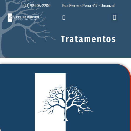
(91) 98408-2286
Rua Ferreira Pena, 417 - Umarizal
Tratamentos