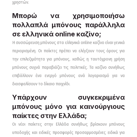
χρηστών.
Μπορώ να χρησιμοποιήσω
πολλαπλά μπόνους παράλληλα
σε ελληνικά online καζίνο;
Η συσσώρευση μπόνους στα ελληνικά online καζίνο είναι γενικά
περιορισμένη. Οι παίκτες πρέπει να ελέγξουν τους όρους για
την επιλεξιμότητα για μπόνους, καθώς η ταυτόχρονη χρήση
μπόνους συχνά παραβιάζει τις πολιτικές. Τα καζίνο συνήθως
επιβάλλουν ένα ενεργό μπόνους ανά λογαριασμό για να
διασφαλίσουν το δίκαιο παιχνίδι.
Υπάρχουν συγκεκριμένα
μπόνους μόνο για καινούργιους
παίκτες στην Ελλάδα;
Οι νέοι παίκτες στην Ελλάδα συνήθως βρίσκουν μπόνους
υποδοχής και ειδικές προσφορές προσαρμοσμένες ειδικά για