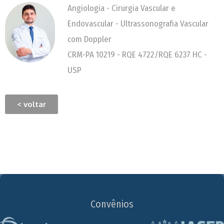
Angiologia - Cirurgia Vascular e
Endovascular - Ultrassonografia Vascular
com Doppler
CRM-PA 10219 - RQE 4722/RQE 6237 HC -
USP
< voltar
Convênios