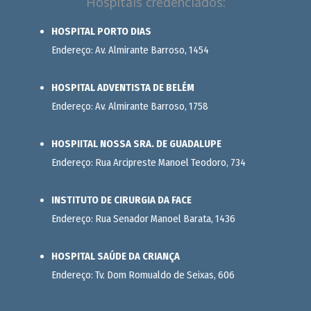
Hospitais credenciados:
HOSPITAL PORTO DIAS
Endereço: Av. Almirante Barroso, 1454
HOSPITAL ADVENTISTA DE BELÉM
Endereço: Av. Almirante Barroso, 1758
HOSPIITAL NOSSA SRA. DE GUADALUPE
Endereço: Rua Arcipreste Manoel Teodoro, 734
INSTITUTO DE CIRURGIA DA FACE
Endereço: Rua Senador Manoel Barata, 1436
HOSPITAL SAÚDE DA CRIANÇA
Endereço: Tv. Dom Romualdo de Seixas, 606