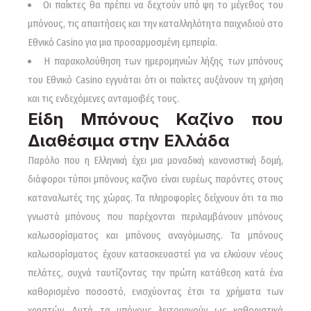
Οι παίκτες θα πρέπει να δεχτούν υπό ψη το μέγεθος του
μπόνους, τις απαιτήσεις και την καταλληλότητα παιχνιδιού στο
Εθνικό Casino για μια προσαρμοσμένη εμπειρία.
Η παρακολούθηση των ημερομηνιών λήξης των μπόνους
του Εθνικό Casino εγγυάται ότι οι παίκτες αυξάνουν τη χρήση
και τις ενδεχόμενες ανταμοιβές τους.
Είδη Μπόνους Καζίνο που
Διαθέσιμα στην Ελλάδα
Παρόλο που η Ελληνική έχει μια μοναδική κανονιστική δομή,
διάφοροι τύποι μπόνους καζίνο είναι ευρέως παρόντες στους
καταναλωτές της χώρας. Τα πληροφορίες δείχνουν ότι τα πιο
γνωστά μπόνους που παρέχονται περιλαμβάνουν μπόνους
καλωσορίσματος και μπόνους αναγόμωσης. Τα μπόνους
καλωσορίσματος έχουν κατασκευαστεί για να ελκύουν νέους
πελάτες, συχνά ταυτίζοντας την πρώτη κατάθεση κατά ένα
καθορισμένο ποσοστό, ενισχύοντας έτσι τα χρήματα των
χρηστών. Αυτά τα μπόνους λειτουργούν ως καθοριστικά