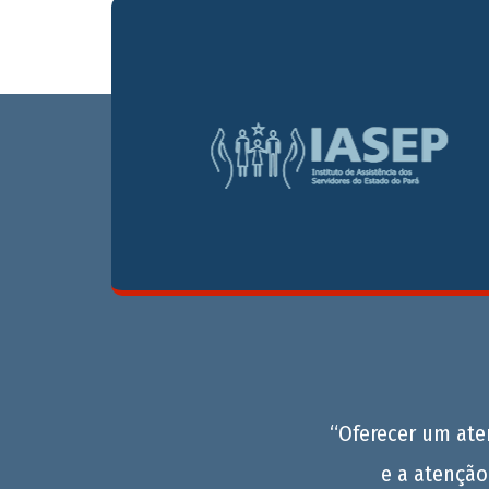
“Oferecer um at
e a atenção