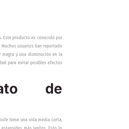
s. Este producto es conocido por
r. Muchos usuarios han reportado
r magra y una disminución en la
dad para evitar posibles efectos
nato de
oide tiene una vida media corta,
esteroides más lentos. Esto lo