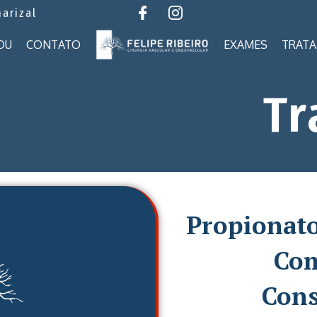
marizal
OU
CONTATO
EXAMES
TRAT
Tr
Propionato
Com
Cons