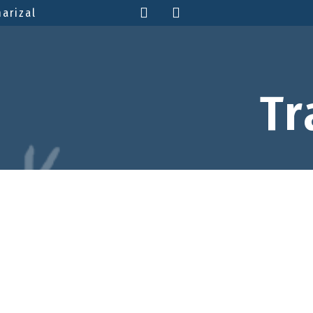
marizal
Tr