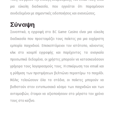
μια εύκολη διαδικασία, που εγγυάται ότι παραμένουν
συνδεδεμένοι με σημαντικές ειδοποιήσεις και ανανεώσεις.
Σύναψη
Συνοπτικά, η εγγραφή στο BC Game Casino είναι μια εύκολη
διαδικασία που προετοιμάζει τους παίκτες για μια ευχάριστη
εμπειρία παιχνιδιού. Επισκεπτόμενοι τον ιστότοπο, κάνοντας
κλικ στο κουμπί εγγραφής και παρέχοντας τα αναγκαία
προσωπικά δεδομένα, οι χρήστες μπορούν να κατασκευάσουν
γρήγορα τους λογαριασμούς τους. Η επικύρωση του email και
η ρύθμιση των προτιμήσεων βελτιώνει περαιτέρω το παιχνίδι.
Μόλις τελειώσουν όλα τα στάδια, οι παίκτες μπορούν να
βυθιστούν στον εντυπωσιακό κόσμο των παιχνιδιών και των
ανταμοιβών, έτοιμοι να αξιοποιήσουν στο μέγιστο τον χρόνο
τους στο καζίνο.