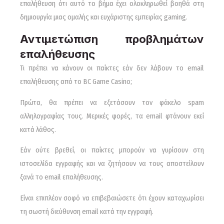
επαλήθευση ότι αυτό το βήμα έχει ολοκληρωθεί βοηθά στη
δημιουργία μιας ομαλής και ευχάριστης εμπειρίας gaming.
Αντιμετώπιση προβλημάτων
επαλήθευσης
Τι πρέπει να κάνουν οι παίκτες εάν δεν λάβουν το email
επαλήθευσης από το BC Game Casino;
Πρώτα, θα πρέπει να εξετάσουν τον φάκελο spam
αλληλογραφίας τους. Μερικές φορές, τα email φτάνουν εκεί
κατά λάθος.
Εάν ούτε βρεθεί, οι παίκτες μπορούν να γυρίσουν στη
ιστοσελίδα εγγραφής και να ζητήσουν να τους αποστείλουν
ξανά το email επαλήθευσης.
Είναι επιπλέον σοφό να επιβεβαιώσετε ότι έχουν καταχωρίσει
τη σωστή διεύθυνση email κατά την εγγραφή.