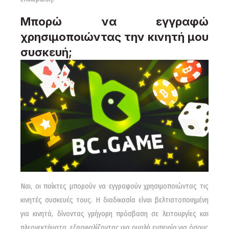
Μπορώ να εγγραφώ
χρησιμοποιώντας την κινητή μου
συσκευή;
Ναι, οι παίκτες μπορούν να εγγραφούν χρησιμοποιώντας τις
κινητές συσκευές τους. Η διαδικασία είναι βελτιστοποιημένη
για κινητά, δίνοντας γρήγορη πρόσβαση σε λειτουργίες και
πλεονεκτήματα, εξασφαλίζοντας μια ομαλή εμπειρία για όσους