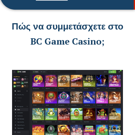
Πώς να συμμετάσχετε στο
BC Game Casino;