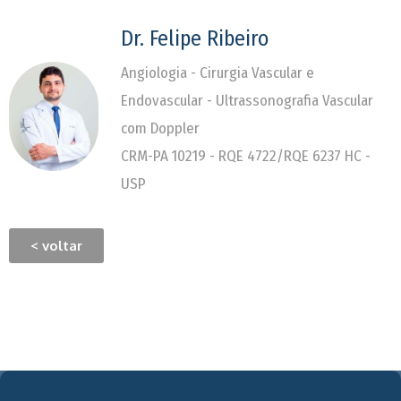
Dr. Felipe Ribeiro
Angiologia - Cirurgia Vascular e
Endovascular - Ultrassonografia Vascular
com Doppler
CRM-PA 10219 - RQE 4722/RQE 6237 HC -
USP
< voltar