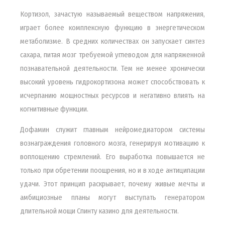
Кортизол, зачастую называемый веществом напряжения,
играет более комплексную функцию в энергетическом
метаболизме. В средних количествах он запускает синтез
сахара, питая мозг требуемой углеводом для напряженной
познавательной деятельности. Тем не менее хронически
высокий уровень гидрокортизона может способствовать к
исчерпанию мощностных ресурсов и негативно влиять на
когнитивные функции.
Дофамин служит главным нейромедиатором системы
вознаграждения головного мозга, генерируя мотивацию к
воплощению стремлений. Его выработка повышается не
только при обретении поощрения, но и в ходе антиципации
удачи. Этот принцип раскрывает, почему живые мечты и
амбициозные планы могут выступать генератором
длительной мощи Спинту казино для деятельности.