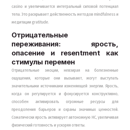
casino и увеличивается интегральный силовой потенциал
тела. Это раскрывает действенность методов mindfulness и
медитации gratitude.
Отрицательные
переживания: ярость,
опасение и resentment как
стимулы перемен
Отрицательные эмоции, невзирая на болезненные
ощущения, которые они вызывают, могут выступать
значительными источниками изменяющей энергии. Ярость,
когда он регулируется и фокусируется конструктивно,
способен активировать огромные ресурсы для
преодоления барьеров и охраны значимых ценностей.
Соматически ярость активирует автономную НС, увеличивая
физический готовность и ускоряя ответы.