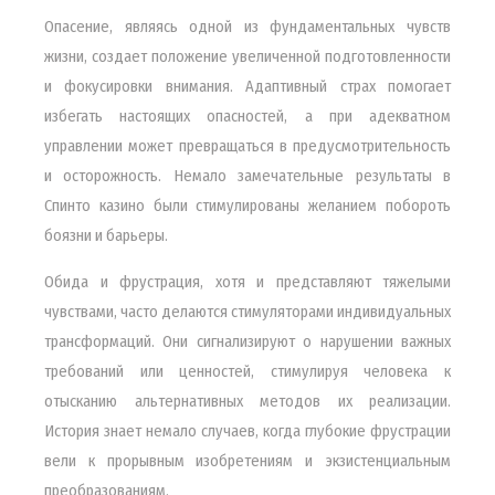
Опасение, являясь одной из фундаментальных чувств
жизни, создает положение увеличенной подготовленности
и фокусировки внимания. Адаптивный страх помогает
избегать настоящих опасностей, а при адекватном
управлении может превращаться в предусмотрительность
и осторожность. Немало замечательные результаты в
Спинто казино были стимулированы желанием побороть
боязни и барьеры.
Обида и фрустрация, хотя и представляют тяжелыми
чувствами, часто делаются стимуляторами индивидуальных
трансформаций. Они сигнализируют о нарушении важных
требований или ценностей, стимулируя человека к
отысканию альтернативных методов их реализации.
История знает немало случаев, когда глубокие фрустрации
вели к прорывным изобретениям и экзистенциальным
преобразованиям.