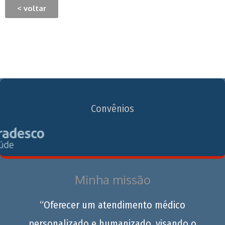
< voltar
Convênios
Minha missão
“Oferecer um atendimento médico
personalizado e humanizado, visando o