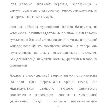
Этот явление включает нервную, эндокринную и
циркуляторную системы, генерируя многоуровневую отклик
на переживательные стимулы.
Принцип действия чувственной энергии базируется на
исторически развитых адаптивных откликах. Наши праотцы
нуждались в быстрой активации сил для жизни, и нынешний
человек перенял эти механизмы ответа. Но теперь они
функционируют не только для материального выживания,
но и для воплощения межличностных, креативных и рабочих
стремлений.
Мощность эмоциональной энергии зависит от множества
факторов: силы переживания SpinTo casino, его
индивидуальной ценности, текущего физического
положения и способности человека к чувственной
управлению. Люди с высокой переживательной