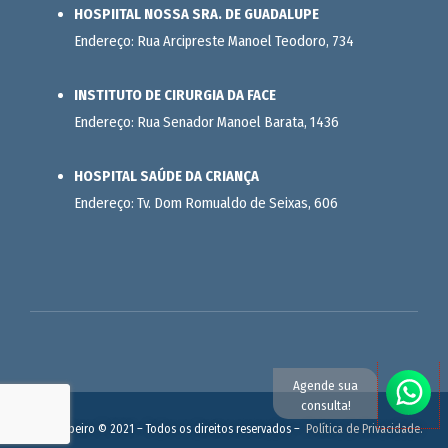
HOSPIITAL NOSSA SRA. DE GUADALUPE
Endereço: Rua Arcipreste Manoel Teodoro, 734
INSTITUTO DE CIRURGIA DA FACE
Endereço: Rua Senador Manoel Barata, 1436
HOSPITAL SAÚDE DA CRIANÇA
Endereço: Tv. Dom Romualdo de Seixas, 606
Agende sua
consulta!
Felipe Ribeiro © 2021 – Todos os direitos reservados –
Política de Privacidade.