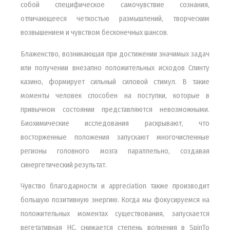
собой специфическое самочувствие сознания,
отличающееся четкостью размышлений, творческим
возвышением и чувством бесконечных шансов.
Блаженство, возникающая при достижении значимых задач
или получении внезапно положительных исходов Спинту
казино, формирует сильный силовой стимул. В такие
моменты человек способен на поступки, которые в
привычном состоянии представляются невозможными.
Биохимические исследования раскрывают, что
восторженные положения запускают многочисленные
регионы головного мозга параллельно, создавая
синергетический результат.
Чувство благодарности и appreciation также производит
большую позитивную энергию. Когда мы фокусируемся на
положительных моментах существования, запускается
вегетативная НС, снижается степень волнения в SpinTo