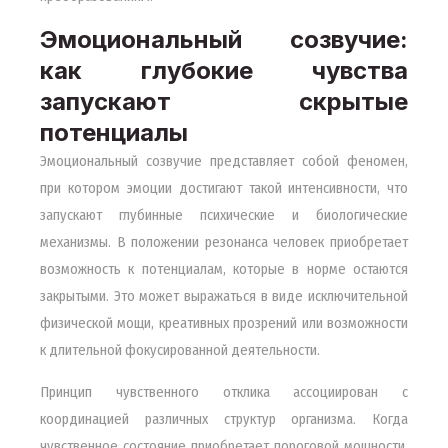
Эмоциональный созвучие:
как глубокие чувства
запускают скрытые
потенциалы
Эмоциональный созвучие представляет собой феномен,
при котором эмоции достигают такой интенсивности, что
запускают глубинные психические и биологические
механизмы. В положении резонанса человек приобретает
возможность к потенциалам, которые в норме остаются
закрытыми. Это может выражаться в виде исключительной
физической мощи, креативных прозрений или возможности
к длительной фокусированной деятельности.
Принцип чувственного отклика ассоциирован с
координацией различных структур организма. Когда
чувственное состояние приобретает пороговой мощности,