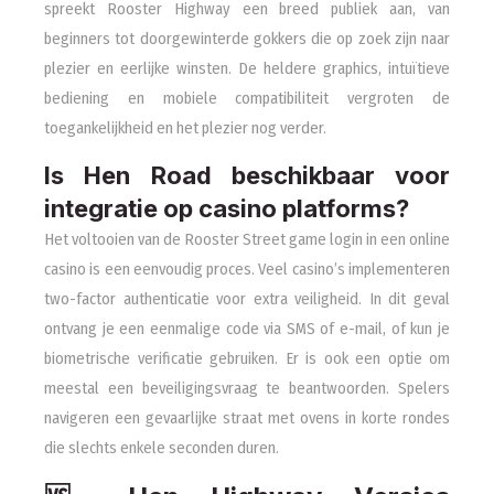
spreekt Rooster Highway een breed publiek aan, van
beginners tot doorgewinterde gokkers die op zoek zijn naar
plezier en eerlijke winsten. De heldere graphics, intuïtieve
bediening en mobiele compatibiliteit vergroten de
toegankelijkheid en het plezier nog verder.
Is Hen Road beschikbaar voor
integratie op casino platforms?
Het voltooien van de Rooster Street game login in een online
casino is een eenvoudig proces. Veel casino’s implementeren
two-factor authenticatie voor extra veiligheid. In dit geval
ontvang je een eenmalige code via SMS of e-mail, of kun je
biometrische verificatie gebruiken. Er is ook een optie om
meestal een beveiligingsvraag te beantwoorden. Spelers
navigeren een gevaarlijke straat met ovens in korte rondes
die slechts enkele seconden duren.