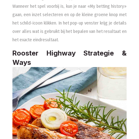
Wanneer het spel voorbij is, kun je naar «My betting history»
gaan, een inzet selecteren en op de kleine groene knop met
het schild-icoon klikken. In het pop-up venster krijg je details
over alles wat is gebruikt bij het bepalen van het resultaat en
het exacte eindresultaat.
Rooster Highway Strategie &
Ways