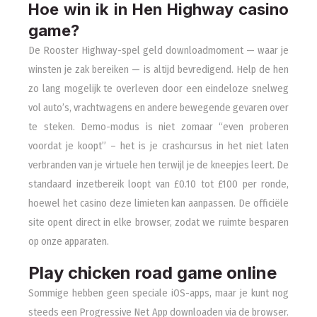
Hoe win ik in Hen Highway casino
game?
De Rooster Highway-spel geld downloadmoment — waar je
winsten je zak bereiken — is altijd bevredigend. Help de hen
zo lang mogelijk te overleven door een eindeloze snelweg
vol auto’s, vrachtwagens en andere bewegende gevaren over
te steken. Demo-modus is niet zomaar “even proberen
voordat je koopt” – het is je crashcursus in het niet laten
verbranden van je virtuele hen terwijl je de kneepjes leert. De
standaard inzetbereik loopt van £0.10 tot £100 per ronde,
hoewel het casino deze limieten kan aanpassen. De officiële
site opent direct in elke browser, zodat we ruimte besparen
op onze apparaten.
Play chicken road game online
Sommige hebben geen speciale iOS-apps, maar je kunt nog
steeds een Progressive Net App downloaden via de browser.