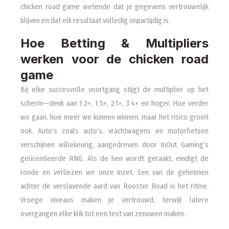
chicken road game wetende dat je gegevens vertrouwelijk
blijven en dat elk resultaat volledig onpartijdig is.
Hoe Betting & Multipliers
werken voor de chicken road
game
Bij elke succesvolle voortgang stijgt de multiplier op het
scherm—denk aan 1.2×, 1.5×, 2.1×, 3.4× en hoger. Hoe verder
we gaan, hoe meer we kunnen winnen, maar het risico groeit
ook. Auto’s zoals auto’s, vrachtwagens en motorfietsen
verschijnen willekeurig, aangedreven door InOut Gaming’s
gelicentieerde RNG. Als de hen wordt geraakt, eindigt de
ronde en verliezen we onze inzet. Een van de geheimen
achter de verslavende aard van Rooster Road is het ritme.
Vroege niveaus maken je vertrouwd, terwijl latere
overgangen elke klik tot een test van zenuwen maken.