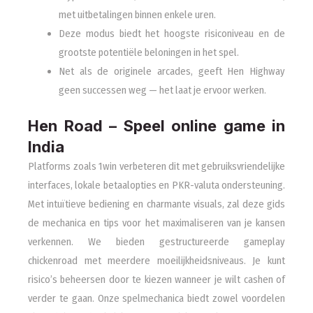
met uitbetalingen binnen enkele uren.
Deze modus biedt het hoogste risiconiveau en de
grootste potentiële beloningen in het spel.
Net als de originele arcades, geeft Hen Highway
geen successen weg — het laat je ervoor werken.
Hen Road – Speel online game in
India
Platforms zoals 1win verbeteren dit met gebruiksvriendelijke
interfaces, lokale betaalopties en PKR-valuta ondersteuning.
Met intuïtieve bediening en charmante visuals, zal deze gids
de mechanica en tips voor het maximaliseren van je kansen
verkennen. We bieden gestructureerde gameplay
chickenroad met meerdere moeilijkheidsniveaus. Je kunt
risico’s beheersen door te kiezen wanneer je wilt cashen of
verder te gaan. Onze spelmechanica biedt zowel voordelen