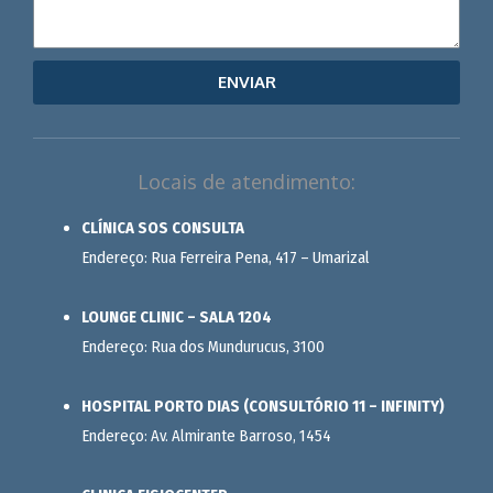
ENVIAR
Locais de atendimento:
CLÍNICA SOS CONSULTA
Endereço: Rua Ferreira Pena, 417 – Umarizal
LOUNGE CLINIC – SALA 1204
Endereço: Rua dos Mundurucus, 3100
HOSPITAL PORTO DIAS (CONSULTÓRIO 11 – INFINITY)
Endereço: Av. Almirante Barroso, 1454