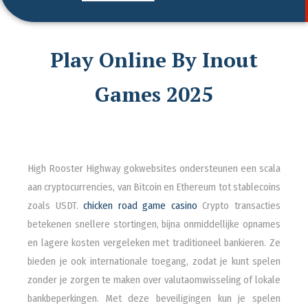
Play Online By Inout
Games 2025
High Rooster Highway gokwebsites ondersteunen een scala
aan cryptocurrencies, van Bitcoin en Ethereum tot stablecoins
zoals USDT.
chicken road game casino
Crypto transacties
betekenen snellere stortingen, bijna onmiddellijke opnames
en lagere kosten vergeleken met traditioneel bankieren. Ze
bieden je ook internationale toegang, zodat je kunt spelen
zonder je zorgen te maken over valutaomwisseling of lokale
bankbeperkingen. Met deze beveiligingen kun je spelen