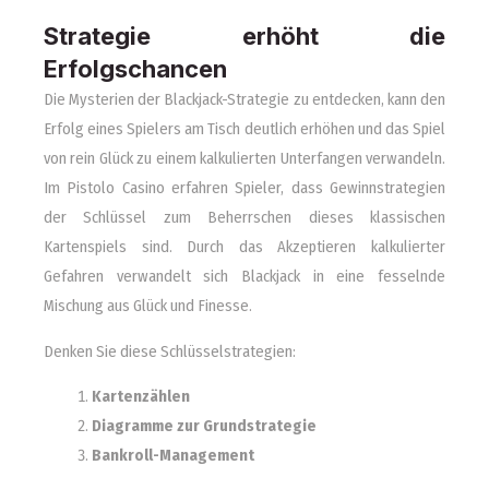
Strategie erhöht die
Erfolgschancen
Die Mysterien der Blackjack-Strategie zu entdecken, kann den
Erfolg eines Spielers am Tisch deutlich erhöhen und das Spiel
von rein Glück zu einem kalkulierten Unterfangen verwandeln.
Im Pistolo Casino erfahren Spieler, dass Gewinnstrategien
der Schlüssel zum Beherrschen dieses klassischen
Kartenspiels sind. Durch das Akzeptieren kalkulierter
Gefahren verwandelt sich Blackjack in eine fesselnde
Mischung aus Glück und Finesse.
Denken Sie diese Schlüsselstrategien:
Kartenzählen
Diagramme zur Grundstrategie
Bankroll-Management