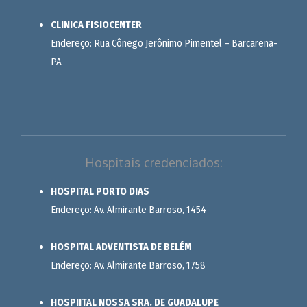
CLINICA FISIOCENTER
Endereço: Rua Cônego Jerônimo Pimentel – Barcarena-
PA
Hospitais credenciados:
HOSPITAL PORTO DIAS
Endereço: Av. Almirante Barroso, 1454
HOSPITAL ADVENTISTA DE BELÉM
Endereço: Av. Almirante Barroso, 1758
HOSPIITAL NOSSA SRA. DE GUADALUPE