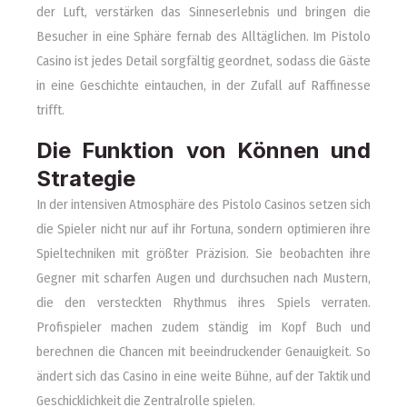
der Luft, verstärken das Sinneserlebnis und bringen die
Besucher in eine Sphäre fernab des Alltäglichen. Im Pistolo
Casino ist jedes Detail sorgfältig geordnet, sodass die Gäste
in eine Geschichte eintauchen, in der Zufall auf Raffinesse
trifft.
Die Funktion von Können und
Strategie
In der intensiven Atmosphäre des Pistolo Casinos setzen sich
die Spieler nicht nur auf ihr Fortuna, sondern optimieren ihre
Spieltechniken mit größter Präzision. Sie beobachten ihre
Gegner mit scharfen Augen und durchsuchen nach Mustern,
die den versteckten Rhythmus ihres Spiels verraten.
Profispieler machen zudem ständig im Kopf Buch und
berechnen die Chancen mit beeindruckender Genauigkeit. So
ändert sich das Casino in eine weite Bühne, auf der Taktik und
Geschicklichkeit die Zentralrolle spielen.