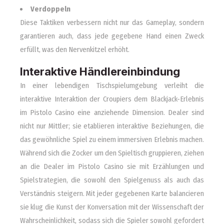
Verdoppeln
Diese Taktiken verbessern nicht nur das Gameplay, sondern
garantieren auch, dass jede gegebene Hand einen Zweck
erfüllt, was den Nervenkitzel erhöht.
Interaktive Händlereinbindung
In einer lebendigen Tischspielumgebung verleiht die
interaktive Interaktion der Croupiers dem Blackjack-Erlebnis
im Pistolo Casino eine anziehende Dimension. Dealer sind
nicht nur Mittler; sie etablieren interaktive Beziehungen, die
das gewöhnliche Spiel zu einem immersiven Erlebnis machen.
Während sich die Zocker um den Spieltisch gruppieren, ziehen
an die Dealer im Pistolo Casino sie mit Erzählungen und
Spielstrategien, die sowohl den Spielgenuss als auch das
Verständnis steigern. Mit jeder gegebenen Karte balancieren
sie klug die Kunst der Konversation mit der Wissenschaft der
Wahrscheinlichkeit, sodass sich die Spieler sowohl gefordert