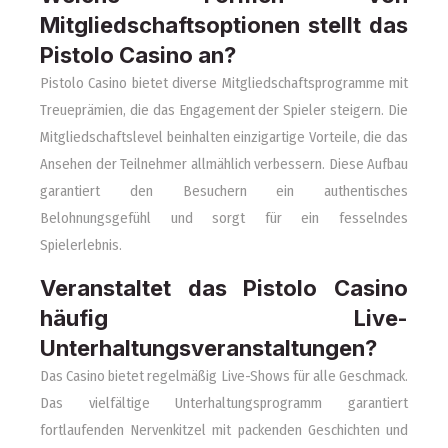
Mitgliedschaftsoptionen stellt das
Pistolo Casino an?
Pistolo Casino bietet diverse Mitgliedschaftsprogramme mit
Treueprämien, die das Engagement der Spieler steigern. Die
Mitgliedschaftslevel beinhalten einzigartige Vorteile, die das
Ansehen der Teilnehmer allmählich verbessern. Diese Aufbau
garantiert den Besuchern ein authentisches
Belohnungsgefühl und sorgt für ein fesselndes
Spielerlebnis.
Veranstaltet das Pistolo Casino
häufig Live-
Unterhaltungsveranstaltungen?
Das Casino bietet regelmäßig Live-Shows für alle Geschmack.
Das vielfältige Unterhaltungsprogramm garantiert
fortlaufenden Nervenkitzel mit packenden Geschichten und