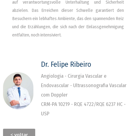
auf verantwortungsvolle Unterhaltung und Sicherheit
abzielen. Das Erreichen dieser Schwelle garantiert den
Besuchern ein lebhaftes Ambiente, das den spannenden Reiz
und die Erzählungen, die sich nach der Einlassgenehmigung
entfalten, noch intensiviert.
Dr. Felipe Ribeiro
Angiologia - Cirurgia Vascular e
Endovascular - Ultrassonografia Vascular
com Doppler
CRM-PA 10219 - RQE 4722/RQE 6237 HC -
USP
< voltar