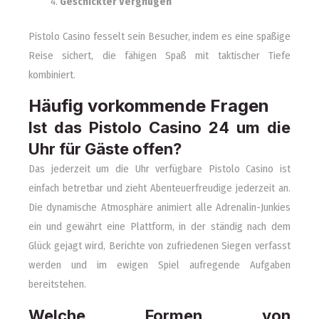
Geschickter Vergnügen
Pistolo Casino fesselt sein Besucher, indem es eine spaßige
Reise sichert, die fähigen Spaß mit taktischer Tiefe
kombiniert.
Häufig vorkommende Fragen
Ist das Pistolo Casino 24 um die
Uhr für Gäste offen?
Das jederzeit um die Uhr verfügbare Pistolo Casino ist
einfach betretbar und zieht Abenteuerfreudige jederzeit an.
Die dynamische Atmosphäre animiert alle Adrenalin-Junkies
ein und gewährt eine Plattform, in der ständig nach dem
Glück gejagt wird, Berichte von zufriedenen Siegen verfasst
werden und im ewigen Spiel aufregende Aufgaben
bereitstehen.
Welche Formen von