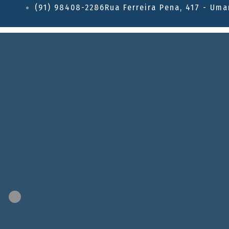
(91) 98408-2286
Rua Ferreira Pena, 417 - Uma