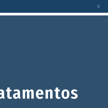
atamentos