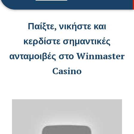
Παίξτε, νικήστε και
κερδίστε σημαντικές
ανταμοιβές στο Winmaster
Casino