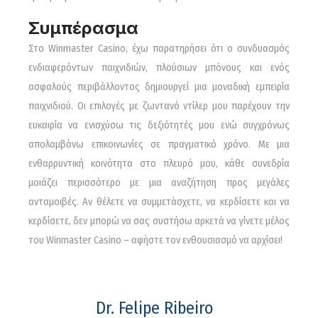
Συμπέρασμα
Στο Winmaster Casino, έχω παρατηρήσει ότι ο συνδυασμός
ενδιαφερόντων παιχνιδιών, πλούσιων μπόνους και ενός
ασφαλούς περιβάλλοντος δημιουργεί μια μοναδική εμπειρία
παιχνιδιού. Οι επιλογές με ζωντανό ντίλερ μου παρέχουν την
ευκαιρία να ενισχύσω τις δεξιότητές μου ενώ συγχρόνως
απολαμβάνω επικοινωνίες σε πραγματικό χρόνο. Με μια
ενθαρρυντική κοινότητα στο πλευρό μου, κάθε συνεδρία
μοιάζει περισσότερο με μια αναζήτηση προς μεγάλες
ανταμοιβές. Αν θέλετε να συμμετάσχετε, να κερδίσετε και να
κερδίσετε, δεν μπορώ να σας συστήσω αρκετά να γίνετε μέλος
του Winmaster Casino – αφήστε τον ενθουσιασμό να αρχίσει!
Dr. Felipe Ribeiro