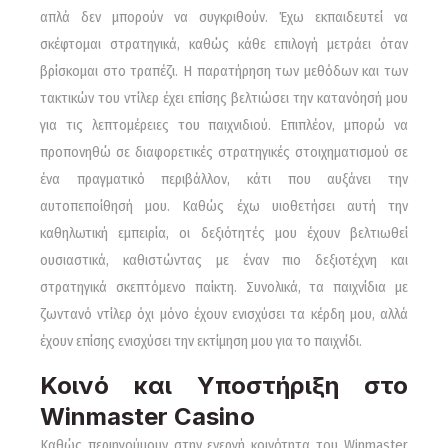
απλά δεν μπορούν να συγκριθούν. Έχω εκπαιδευτεί να
σκέφτομαι στρατηγικά, καθώς κάθε επιλογή μετράει όταν
βρίσκομαι στο τραπέζι. Η παρατήρηση των μεθόδων και των
τακτικών του ντίλερ έχει επίσης βελτιώσει την κατανόησή μου
για τις λεπτομέρειες του παιχνιδιού. Επιπλέον, μπορώ να
προπονηθώ σε διαφορετικές στρατηγικές στοιχηματισμού σε
ένα πραγματικό περιβάλλον, κάτι που αυξάνει την
αυτοπεποίθησή μου. Καθώς έχω υιοθετήσει αυτή την
καθηλωτική εμπειρία, οι δεξιότητές μου έχουν βελτιωθεί
ουσιαστικά, καθιστώντας με έναν πιο δεξιοτέχνη και
στρατηγικά σκεπτόμενο παίκτη. Συνολικά, τα παιχνίδια με
ζωντανό ντίλερ όχι μόνο έχουν ενισχύσει τα κέρδη μου, αλλά
έχουν επίσης ενισχύσει την εκτίμηση μου για το παιχνίδι.
Κοινό και Υποστήριξη στο
Winmaster Casino
Καθώς περιηγούμουν στην ενεργή κοινότητα του Winmaster