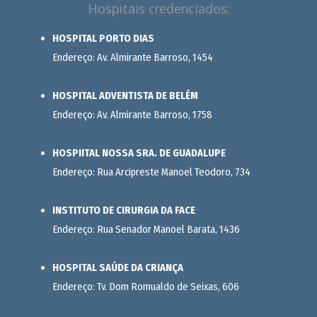
Hospitais credenciados:
HOSPITAL PORTO DIAS
Endereço: Av. Almirante Barroso, 1454
HOSPITAL ADVENTISTA DE BELÉM
Endereço: Av. Almirante Barroso, 1758
HOSPIITAL NOSSA SRA. DE GUADALUPE
Endereço: Rua Arcipreste Manoel Teodoro, 734
INSTITUTO DE CIRURGIA DA FACE
Endereço: Rua Senador Manoel Barata, 1436
HOSPITAL SAÚDE DA CRIANÇA
Endereço: Tv. Dom Romualdo de Seixas, 606