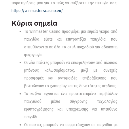
παρατηρήσεις μου για το πώς να αυξήσετε την επιτυχία σας.
https://winmasterscasino.eu/
Κύρια σημεία
Το Winmaster Casino προσφέρει μια ευρεία γκάμα από
παιχνίδια slots και επιτραπέζια παιχνίδια, που
απευθύνονται σε όλα τα στυλ παιχνιδιού για αδιάκοπη
ψυχαγωγία.
Οι νέοι παίκτες μπορούν να επωφεληθούν από πλούσια
μπόνους καλωσορίσματος, μαζί με συνεχείς
προσφορές και ανταμοιβές επιβράβευσης που
βελτιώνουν το gameplay και τις δυνατότητες κέρδους.
Το καζίνο εγγυάται ένα προστατευμένο περιβάλλον
παιχνιδιού μέσω σύγχρονης τεχνολογίας
κρυπτογράφησης και υποχρέωσης για υπεύθυνο
παιχνίδι.
Οι παίκτες μπορούν να συμμετάσχουν σε παιχνίδια με