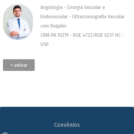
Angiologia - Cirurgia Vascular e
Endovascular - Ultrassonografia Vascular
com Doppler
CRM-PA 10219 - RQE 4722/RQE 6237 HC -
USP
< voltar
Convênios