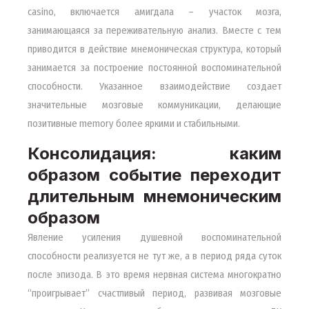
casino, включается амигдала – участок мозга,
занимающаяся за переживательную анализ. Вместе с тем
приводится в действие мнемоническая структура, который
занимается за построение постоянной воспоминательной
способности. Указанное взаимодействие создает
значительные мозговые коммуникации, делающие
позитивные memory более яркими и стабильными.
Консолидация: каким
образом событие переходит
длительным мнемоническим
образом
Явление усиления душевной воспоминательной
способности реализуется не тут же, а в период ряда суток
после эпизода. В это время нервная система многократно
“проигрывает” счастливый период, развивая мозговые