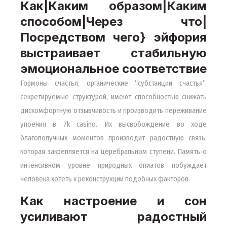
Как|Каким образом|Каким
способом|Через что|
Посредством чего} эйфория
выстраивает стабильную
эмоциональное соответствие
Гормоны счастья, органические “субстанции счастья”,
секретируемые структурой, имеют способностью снижать
дискомфортную отзывчивость и производить переживание
упоения в 7k casino. Их высвобождение во ходе
благополучных моментов производит радостную связь,
которая закрепляется на церебральном ступени. Память о
интенсивном уровне природных опиатов побуждает
человека хотеть к реконструкции подобных факторов.
Как настроение и сон
усиливают радостный