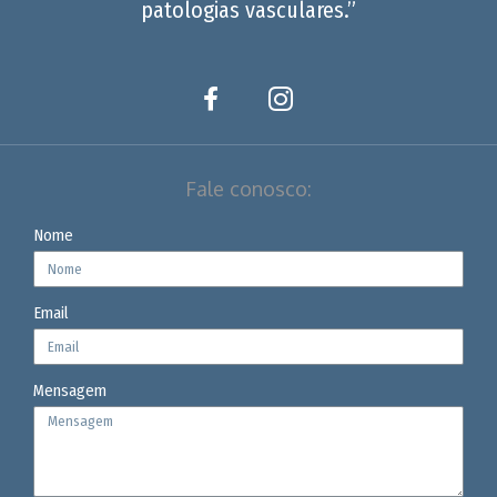
patologias vasculares.”
Fale conosco:
Nome
Email
Mensagem