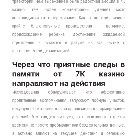
траектории. Чем выраженнее была радостная эмоция в 7К
казино, тем более концентрации уделяет мозг
консолидации этого переживания. Как раз по этой причине
крайне благополучные происшествия – венчание,
происхождение ребенка, достижение ожидаемой
стремления – остаются в разуме на всю бытие с
фантастической детализацией.
Через что приятные следы в
памяти от 7К казино
направляют на действия
Исследования обнаруживают, что аффективно
пропитанные воспоминания запускают лобную участок,
несущую ответственность за организацию и формирование
решений. Это свидетельствует, что позитивные отрезки
времени не просто пребывают как бездеятельная данные,
а активно влияют на текущее действия и селекцию