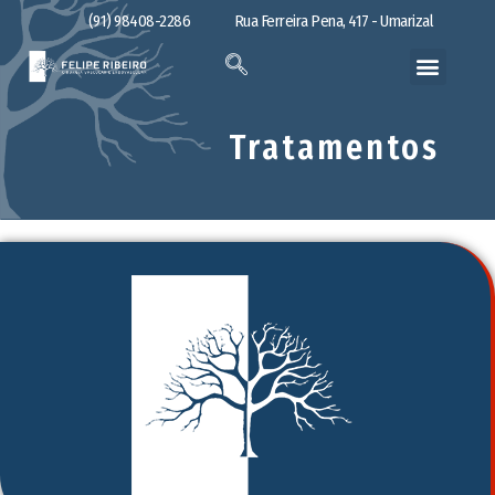
(91) 98408-2286
Rua Ferreira Pena, 417 - Umarizal
Tratamentos