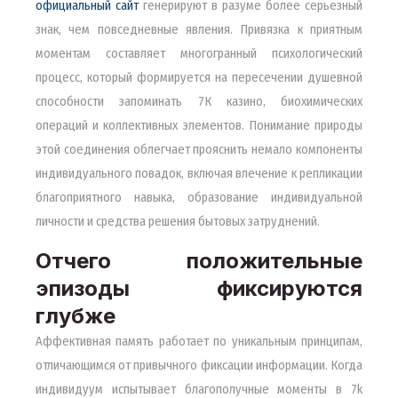
официальный сайт
генерируют в разуме более серьезный
знак, чем повседневные явления. Привязка к приятным
моментам составляет многогранный психологический
процесс, который формируется на пересечении душевной
способности запоминать 7К казино, биохимических
операций и коллективных элементов. Понимание природы
этой соединения облегчает прояснить немало компоненты
индивидуального повадок, включая влечение к репликации
благоприятного навыка, образование индивидуальной
личности и средства решения бытовых затруднений.
Отчего положительные
эпизоды фиксируются
глубже
Аффективная память работает по уникальным принципам,
отличающимся от привычного фиксации информации. Когда
индивидуум испытывает благополучные моменты в 7k