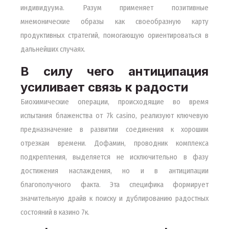
индивидуума. Разум применяет позитивные
мнемонические образы как своеобразную карту
продуктивных стратегий, помогающую ориентироваться в
дальнейших случаях.
В силу чего антиципация
усиливает связь к радости
Биохимические операции, происходящие во время
испытания блаженства от 7k casino, реализуют ключевую
предназначение в развитии соединения к хорошим
отрезкам времени. Дофамин, проводник комплекса
подкрепления, выделяется не исключительно в фазу
достижения наслаждения, но и в антиципации
благополучного факта. Эта специфика формирует
значительную драйв к поиску и дублированию радостных
состояний в казино 7к.