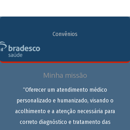
Convênios
Minha missão
“Oferecer um atendimento médico
personalizado e humanizado, visando o
acolhimento e a atenção necessária para
correto diagnóstico e tratamento das