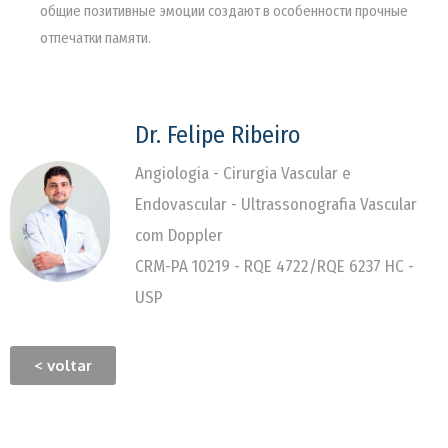
общие позитивные эмоции создают в особенности прочные
отпечатки памяти.
Dr. Felipe Ribeiro
Angiologia - Cirurgia Vascular e
Endovascular - Ultrassonografia Vascular
com Doppler
CRM-PA 10219 - RQE 4722/RQE 6237 HC -
USP
< voltar