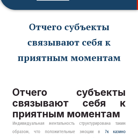
Отчего субъекты
связывают себя к
приятным моментам
Отчего субъекты
связывают себя к
приятным моментам
Индивидуальная ментальность структурирована таким
образом, что положительные эмоции в
7к казино