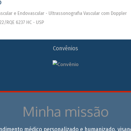
o
Vascular e Endovascular - Ultrassonografia Vascular com Doppler
22/RQE 6237 HC - USP
Convênios
Minha missão
endimento médico personalizado e humanizado, visan