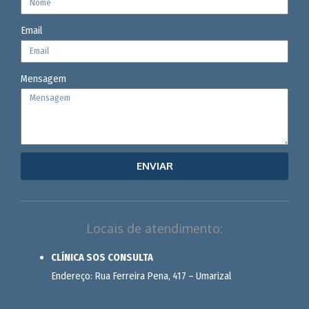
Email
Mensagem
ENVIAR
Locais de atendimento:
CLÍNICA SOS CONSULTA
Endereço: Rua Ferreira Pena, 417 – Umarizal