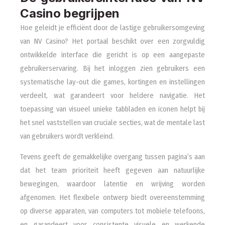
Casino begrijpen
Hoe geleidt je efficiënt door de lastige gebruikersomgeving
van NV Casino? Het portaal beschikt over een zorgvuldig
ontwikkelde interface die gericht is op een aangepaste
gebruikerservaring. Bij het inloggen zien gebruikers een
systematische lay-out die games, kortingen en instellingen
verdeelt, wat garandeert voor heldere navigatie. Het
toepassing van visueel unieke tabbladen en iconen helpt bij
het snel vaststellen van cruciale secties, wat de mentale last
van gebruikers wordt verkleind.
Tevens geeft de gemakkelijke overgang tussen pagina’s aan
dat het team prioriteit heeft gegeven aan natuurlijke
bewegingen, waardoor latentie en wrijving worden
afgenomen. Het flexibele ontwerp biedt overeenstemming
op diverse apparaten, van computers tot mobiele telefoons,
en garandeert voor consistente visuele en werkende