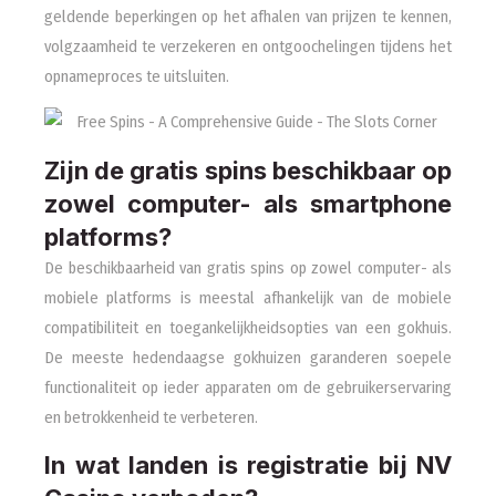
geldende beperkingen op het afhalen van prijzen te kennen,
volgzaamheid te verzekeren en ontgoochelingen tijdens het
opnameproces te uitsluiten.
Zijn de gratis spins beschikbaar op
zowel computer- als smartphone
platforms?
De beschikbaarheid van gratis spins op zowel computer- als
mobiele platforms is meestal afhankelijk van de mobiele
compatibiliteit en toegankelijkheidsopties van een gokhuis.
De meeste hedendaagse gokhuizen garanderen soepele
functionaliteit op ieder apparaten om de gebruikerservaring
en betrokkenheid te verbeteren.
In wat landen is registratie bij NV