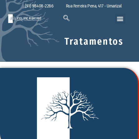
(91) 98408-2286
Rua Ferreira Pena, 417 - Umarizal
Tratamentos