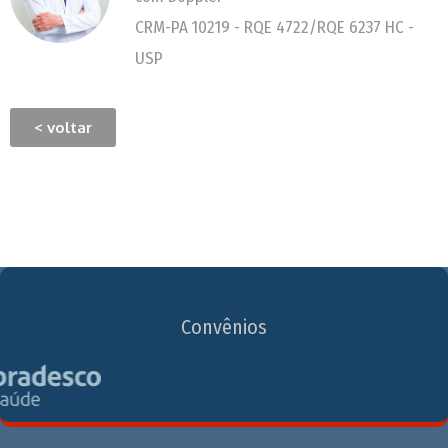
CRM-PA 10219 - RQE 4722/RQE 6237 HC -
USP
< voltar
Convênios