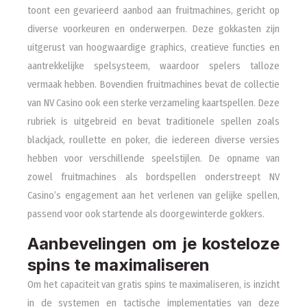
toont een gevarieerd aanbod aan fruitmachines, gericht op
diverse voorkeuren en onderwerpen. Deze gokkasten zijn
uitgerust van hoogwaardige graphics, creatieve functies en
aantrekkelijke spelsysteem, waardoor spelers talloze
vermaak hebben. Bovendien fruitmachines bevat de collectie
van NV Casino ook een sterke verzameling kaartspellen. Deze
rubriek is uitgebreid en bevat traditionele spellen zoals
blackjack, roullette en poker, die iedereen diverse versies
hebben voor verschillende speelstijlen. De opname van
zowel fruitmachines als bordspellen onderstreept NV
Casino’s engagement aan het verlenen van gelijke spellen,
passend voor ook startende als doorgewinterde gokkers.
Aanbevelingen om je kosteloze
spins te maximaliseren
Om het capaciteit van gratis spins te maximaliseren, is inzicht
in de systemen en tactische implementaties van deze