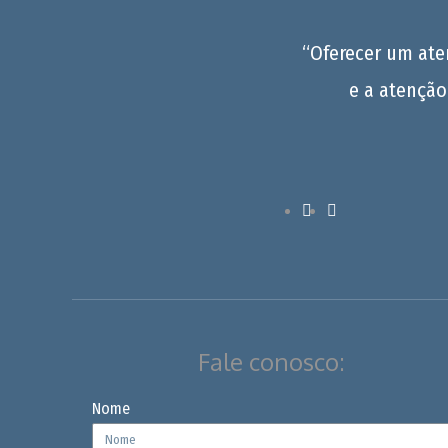
“Oferecer um at
e a atenção
Fale conosco:
Nome