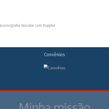
trassonografia Vascular com Doppler
Convênios
Minha missão