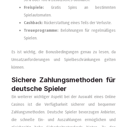
Freispiele:
Gratis Spins an bestimmten
Spielautomaten.
Cashback:
Rückerstattung eines Teils der Verluste.
Treueprogramme:
Belohnungen für regelmäßiges
Spielen.
Es ist wichtig, die Bonusbedingungen genau zu lesen, da
Umsatzanforderungen und Spielbeschränkungen gelten
können.
Sichere Zahlungsmethoden für
deutsche Spieler
Ein weiterer wichtiger Aspekt bei der Auswahl eines Online
Casinos ist die Verfügbarkeit sicherer und bequemer
Zahlungsmethoden. Deutsche Spieler bevorzugen Anbieter,
die schnelle Ein- und Auszahlungen ermöglichen und