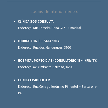
Locais de atendimento:
CLÍNICA SOS CONSULTA
Endereço: Rua Ferreira Pena, 417 – Umarizal
LOUNGE CLINIC – SALA 1204
Endereço: Rua dos Mundurucus, 3100
HOSPITAL PORTO DIAS (CONSULTÓRIO 11 – INFINITY)
Endereço: Av. Almirante Barroso, 1454
CLINICA FISIOCENTER
Endereço: Rua Cônego Jerônimo Pimentel – Barcarena-
PA