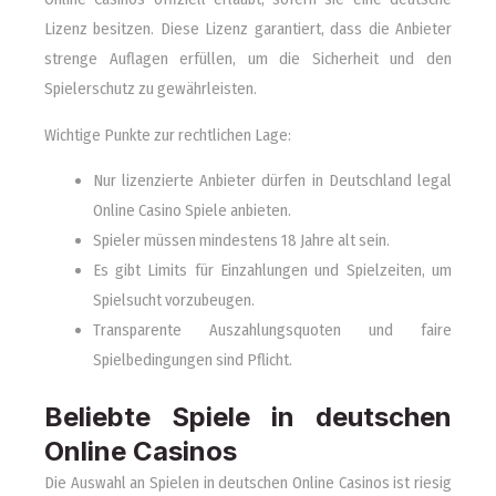
Lizenz besitzen. Diese Lizenz garantiert, dass die Anbieter
strenge Auflagen erfüllen, um die Sicherheit und den
Spielerschutz zu gewährleisten.
Wichtige Punkte zur rechtlichen Lage:
Nur lizenzierte Anbieter dürfen in Deutschland legal
Online Casino Spiele anbieten.
Spieler müssen mindestens 18 Jahre alt sein.
Es gibt Limits für Einzahlungen und Spielzeiten, um
Spielsucht vorzubeugen.
Transparente Auszahlungsquoten und faire
Spielbedingungen sind Pflicht.
Beliebte Spiele in deutschen
Online Casinos
Die Auswahl an Spielen in deutschen Online Casinos ist riesig