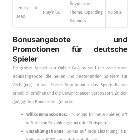
Ägyptisches
Legacy of
Play’n GO
Thema, Expanding
96,58%
Dead
Symbols
Bonusangebote und
Promotionen für deutsche
Spieler
Ein großer Vorteil von Online Casinos sind die zahlreichen
Bonusangebote, die neuen und bestehenden Spielern zur
Verfügung stehen. Diese Boni können das Spielguthaben
erheblich erhöhen und die Gewinnchancen verbessern. Zu den
gängigsten Bonusarten gehören:
Willkommensbonus:
Ein Bonus für neue Spieler, oft
in Form von Einzahlungsboni oder Freispielen.
Einzahlungsbonus:
Bonus auf jede Einzahlung, z.B.
50% oder 100% zusätzliches Guthaben.