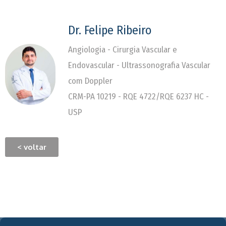
Dr. Felipe Ribeiro
Angiologia - Cirurgia Vascular e
Endovascular - Ultrassonografia Vascular
com Doppler
CRM-PA 10219 - RQE 4722/RQE 6237 HC -
USP
< voltar