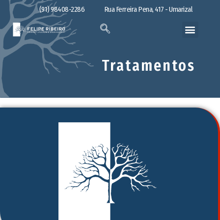
(91) 98408-2286
Rua Ferreira Pena, 417 - Umarizal
Tratamentos