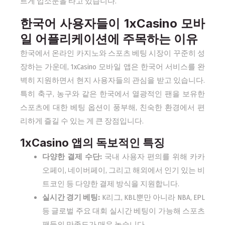
르게 입소문을 타고 있습니다.
한국어 사용자들이 1xCasino 모바
일 어플리케이션에 주목하는 이유
한국에서 온라인 카지노와 스포츠 베팅 시장이 꾸준히 성
장하는 가운데, 1xCasino 모바일 앱은 한국어 서비스를 완
벽히 지원하면서 현지 사용자들의 관심을 받고 있습니다.
특히 축구, 농구와 같은 한국에서 열광적인 팬을 보유한
스포츠에 대한 베팅 옵션이 풍부해, 친숙한 환경에서 편
리하게 즐길 수 있는 게 큰 장점입니다.
1xCasino 앱의 독보적인 특징
다양한 결제 수단:
국내 사용자 편의를 위해 카카
오페이, 네이버페이, 그리고 해외에서 인기 있는 비
트코인 등 다양한 결제 방식을 지원합니다.
실시간 경기 베팅:
K리그, KBL뿐만 아니라 NBA, EPL
등 글로벌 주요 대회 실시간 베팅이 가능해 스포츠
팬들의 만족도가 매우 높습니다.