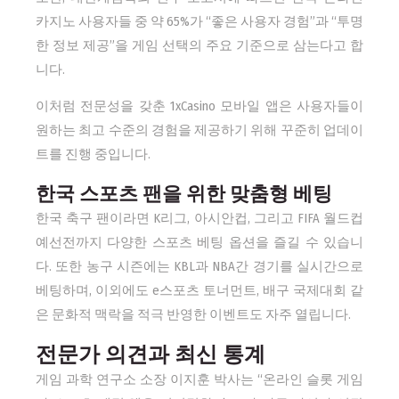
카지노 사용자들 중 약 65%가 “좋은 사용자 경험”과 “투명
한 정보 제공”을 게임 선택의 주요 기준으로 삼는다고 합
니다.
이처럼 전문성을 갖춘 1xCasino 모바일 앱은 사용자들이
원하는 최고 수준의 경험을 제공하기 위해 꾸준히 업데이
트를 진행 중입니다.
한국 스포츠 팬을 위한 맞춤형 베팅
한국 축구 팬이라면 K리그, 아시안컵, 그리고 FIFA 월드컵
예선전까지 다양한 스포츠 베팅 옵션을 즐길 수 있습니
다. 또한 농구 시즌에는 KBL과 NBA간 경기를 실시간으로
베팅하며, 이외에도 e스포츠 토너먼트, 배구 국제대회 같
은 문화적 맥락을 적극 반영한 이벤트도 자주 열립니다.
전문가 의견과 최신 통계
게임 과학 연구소 소장 이지훈 박사는 “온라인 슬롯 게임