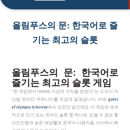
올림푸스의 문: 한국어로 즐
기는 최고의 슬롯
올림푸스의 문: 한국어로
즐기는 최고의 슬롯 게임
“한 게임에서 1000배 이상의 수익을 얻었다”는 소식이 지
난달 온라인 커뮤니티를 뜨겁게 달궜습니다. 바로
gates
of olympus in korean
에서 있었던 일인데요, 이 게임은 세계
적으로 인기 있는 온라인 슬롯 중 하나로, 믿을 수 없는 흥
미진진함과 높은 배당률로 한국어 사용자들 사이에서 빠