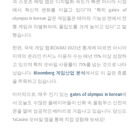
과 스포츠 베팅 앱은 디지털화 속도가 빠른 아시아 시장
에서 혁신적 변화를 이끌고 있다”며 “특히 gates of
olympus in korean 같은 게임들은 테마와 기능성 면에서 전
통 게임과 차별화되며, 몰입도를 크게 높이고 있다”고 말
했습니다.
한편, 국제 게임 협회(IGRA) 2023년 통계에 따르면 아시아
지역의 온라인 카지노 이용자 수는 매년 15% 이상 성장하
고 있으며 특히 모바일 사용률이 75%를 넘는 것으로 나타
났습니다.
Bloomberg 게임산업 분석
에서도 이 같은 흐름
을 주목하고 있습니다.
마지막으로, 매우 인기 있는
gates of olympus in korean
에
서 오늘도 수많은 플레이어들이 신화 속 올림푸스 신전의
문을 열며 성공적인 배터리로 거듭나고 있습니다. 당신도
1xCasino 모바일 앱을 통해 직접 경험해 보세요!