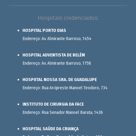
Hospitais credenciados:
HOSPITAL PORTO DIAS
Endereço: Av. Almirante Barroso, 1454
HOSPITAL ADVENTISTA DE BELÉM
Endereço: Av. Almirante Barroso, 1758
HOSPIITAL NOSSA SRA. DE GUADALUPE
Endereço: Rua Arcipreste Manoel Teodoro, 734
INSTITUTO DE CIRURGIA DA FACE
Endereço: Rua Senador Manoel Barata, 1436
HOSPITAL SAÚDE DA CRIANÇA