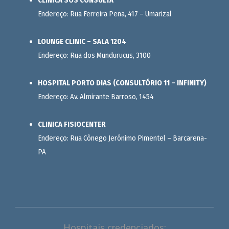
CLÍNICA SOS CONSULTA
Endereço: Rua Ferreira Pena, 417 – Umarizal
LOUNGE CLINIC – SALA 1204
Endereço: Rua dos Mundurucus, 3100
HOSPITAL PORTO DIAS (CONSULTÓRIO 11 – INFINITY)
Endereço: Av. Almirante Barroso, 1454
CLINICA FISIOCENTER
Endereço: Rua Cônego Jerônimo Pimentel – Barcarena-
PA
Hospitais credenciados: