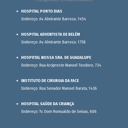
HOSPITAL PORTO DIAS
Endereço: Av. Almirante Barroso, 1454
HOSPITAL ADVENTISTA DE BELÉM
Endereço: Av. Almirante Barroso, 1758
HOSPIITAL NOSSA SRA. DE GUADALUPE
Endereço: Rua Arcipreste Manoel Teodoro, 734
INSTITUTO DE CIRURGIA DA FACE
Endereço: Rua Senador Manoel Barata, 1436
HOSPITAL SAÚDE DA CRIANÇA
Endereço: Tv. Dom Romualdo de Seixas, 606