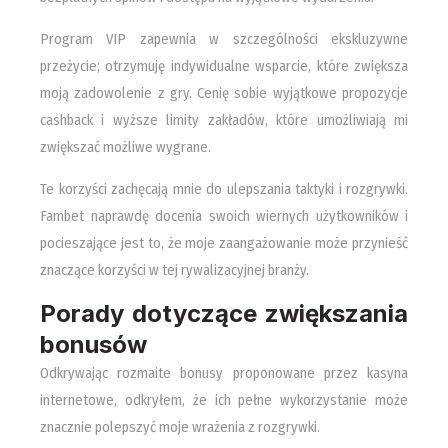
Program VIP zapewnia w szczególności ekskluzywne
przeżycie; otrzymuję indywidualne wsparcie, które zwiększa
moją zadowolenie z gry. Cenię sobie wyjątkowe propozycje
cashback i wyższe limity zakładów, które umożliwiają mi
zwiększać możliwe wygrane.
Te korzyści zachęcają mnie do ulepszania taktyki i rozgrywki.
Fambet naprawdę docenia swoich wiernych użytkowników i
pocieszające jest to, że moje zaangażowanie może przynieść
znaczące korzyści w tej rywalizacyjnej branży.
Porady dotyczące zwiększania
bonusów
Odkrywając rozmaite bonusy proponowane przez kasyna
internetowe, odkryłem, że ich pełne wykorzystanie może
znacznie polepszyć moje wrażenia z rozgrywki.