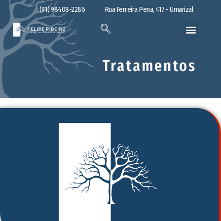
(91) 98408-2286
Rua Ferreira Pena, 417 - Umarizal
Tratamentos