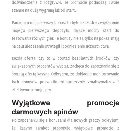
doświadczenia z rozgrywki. Te promocje podnoszą Twoje
szanse na dużą wygraną już od startu.
Pamiętam mój pierwszy bonus: to było szczodre zwiększenie
mojego pierwszego depozytu, dające mocny start do
testowania różnych gier. Te bonusy nie są tylko na pokaz; mają
na celu ulepszenie strategii i podniesienie uczestnictwa.
Każda oferta, czy to w postaci bezpłatnych środków, czy
zwiększonych procentów wypłat, zachęca do zapoznania się z
bogatą ofertą kasyna. Odkryłem, że dokładne monitorowanie
tych bonusów pozwoliło mi skutecznie zmaksymalizować
efektywność mojej gry.
Wyjątkowe promocje
darmowych spinów
Po zapoznaniu się z bonusami dla nowych graczy odkryłem,
że kasyno Fambet proponuje wyjątkowe promocje z