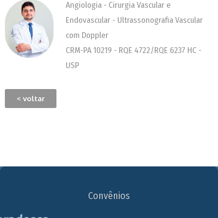
Angiologia - Cirurgia Vascular e
Endovascular - Ultrassonografia Vascular
com Doppler
CRM-PA 10219 - RQE 4722/RQE 6237 HC -
USP
< voltar
Convênios