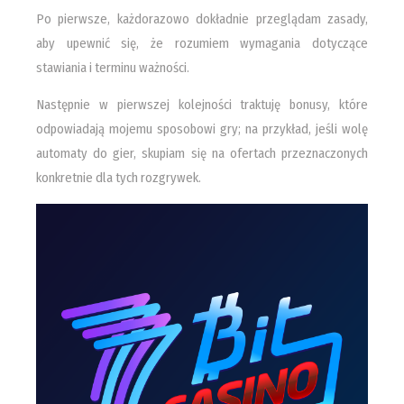
Po pierwsze, każdorazowo dokładnie przeglądam zasady,
aby upewnić się, że rozumiem wymagania dotyczące
stawiania i terminu ważności.
Następnie w pierwszej kolejności traktuję bonusy, które
odpowiadają mojemu sposobowi gry; na przykład, jeśli wolę
automaty do gier, skupiam się na ofertach przeznaczonych
konkretnie dla tych rozgrywek.