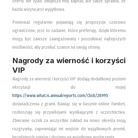
oferty nie tylko zwiększa mój kapitał, ale także sprawia, że
każda wizyta jest wyjątkowa.
Ponieważ regularnie pojawiają się propozycje czasowo
ograniczone, jest to zadanie, które preferuję, dzięki któremu
mogę być zawsze zaangażowany i poszukiwać najlepszych
możliwości, aby przekuć szanse na swoją stronę.
Nagrody za wierność i korzyści
VIP
Nagrody za wierność i korzyści VIP dodają dodatkowy poziom
ekscytacji do mojej
https://www.what.is.annualreports.com/Click/28995
doświadczenia z grami. Bawiąc się w kasynie online Fambet,
rozkoszuję się przywilejami wynikającymi z uczestnictwa.
Zbieranie oczek za wszystkie zakład na nowo określa moją
rozgrywkę, zapewniając mi wejście do wyjątkowych premii,
bezpłatnych spinów i dostępu na wyjątkowe wydarzenia.