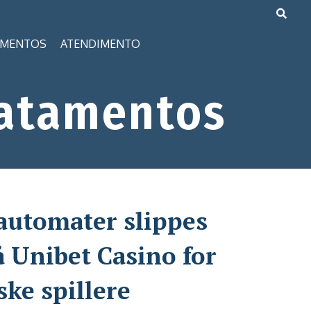
AMENTOS
ATENDIMENTO
atamentos
automater slippes
å Unibet Casino for
ske spillere