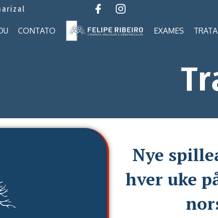
marizal
OU
CONTATO
EXAMES
TRAT
Tr
Nye spille
hver uke p
nor