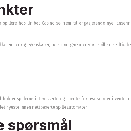
nkter
 spillere hos Unibet Casino se frem til engasjerende nye lanseri
ekke emner og egenskaper, noe som garanterer at spillerne alltid h
ll holder spillerne interesserte og spente for hva som er i vente, 
det nyeste innen nettbaserte spilleautomater.
te spørsmål