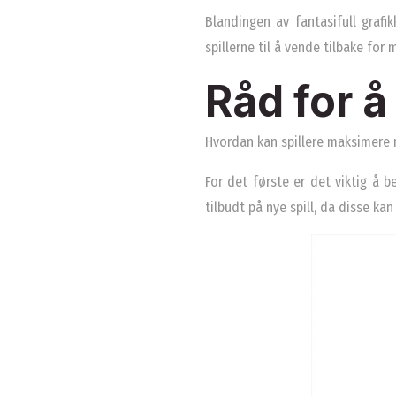
Blandingen av fantasifull grafi
spillerne til å vende tilbake for m
Råd for 
Hvordan kan spillere maksimere 
For det første er det viktig å 
tilbudt på nye spill, da disse ka