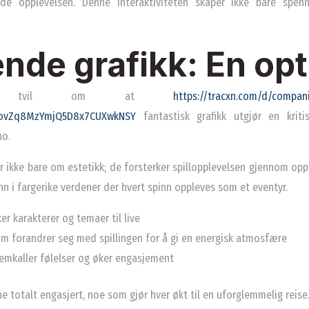
de opplevelsen. Denne interaktiviteten skaper ikke bare spe
de grafikk: En opt
en tvil om at
https://tracxn.com/d/compan
ovZq8MzYmjQ5D8x7CUXwkNSY
fantastisk grafikk utgjør en kritis
no.
r ikke bare om estetikk; de forsterker spillopplevelsen gjennom opp
 inn i fargerike verdener der hvert spinn oppleves som et eventyr.
r karakterer og temaer til live
m forandrer seg med spillingen for å gi en energisk atmosfære
remkaller følelser og øker engasjement
e totalt engasjert, noe som gjør hver økt til en uforglemmelig reise