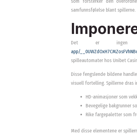
som forsterker den overordne
samfunnsfølelse blant spillerne.
Imponeren
Det er ing
app/__0UWZdOxH7CMZosFVhNB
spilleautomater hos Unibet Casi
Disse fengslende bildene handle
visuell fortelling. Spillerne dras
HD-animasjoner som vekke
Bevegelige bakgrunner so
Rike fargepaletter som f
Med disse elementene er spillern