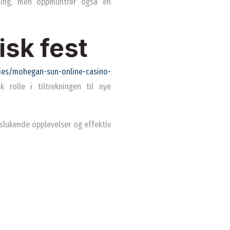
nning, men oppmuntrer også en
isk fest
ies/mohegan-sun-online-casino-
k rolle i tiltrekningen til nye
slukende opplevelser og effektiv
.