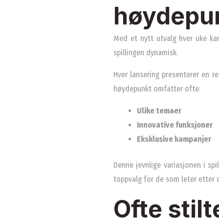
høydepu
Med et nytt utvalg hver uke kan
spillingen dynamisk.
Hver lansering presenterer en r
høydepunkt omfatter ofte:
Ulike temaer
Innovative funksjoner
Eksklusive kampanjer
Denne jevnlige variasjonen i spi
toppvalg for de som leter etter 
Ofte stil