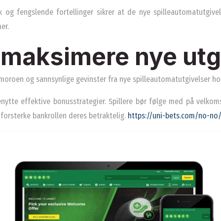
kk og fengslende fortellinger sikrer at de nye spilleautomatutgive
er.
å maksimere nye utg
moroen og sannsynlige gevinster fra nye spilleautomatutgivelser ho
benytte effektive bonusstrategier. Spillere bør følge med på velko
n forsterke bankrollen deres betraktelig.
https://uni-bets.com/no-no