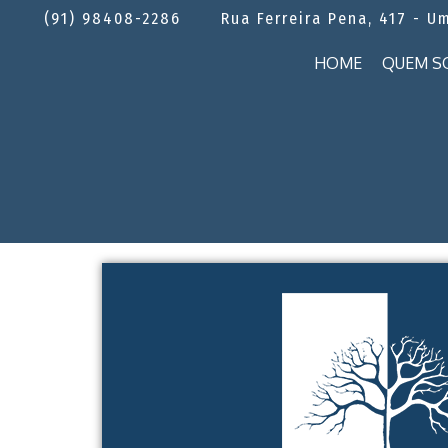
(91) 98408-2286
Rua Ferreira Pena, 417 - U
HOME
QUEM S