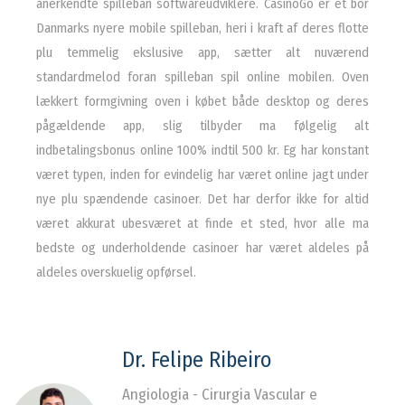
anerkendte spilleban softwareudviklere. CasinoGo er et bor
Danmarks nyere mobile spilleban, heri i kraft af deres flotte
plu temmelig ekslusive app, sætter alt nuværend
standardmelod foran spilleban spil online mobilen. Oven
lækkert formgivning oven i købet både desktop og deres
pågældende app, slig tilbyder ma følgelig alt
indbetalingsbonus online 100% indtil 500 kr. Eg har konstant
været typen, inden for evindelig har været online jagt under
nye plu spændende casinoer. Det har derfor ikke for altid
været akkurat ubesværet at finde et sted, hvor alle ma
bedste og underholdende casinoer har været aldeles på
aldeles overskuelig opførsel.
Dr. Felipe Ribeiro
Angiologia - Cirurgia Vascular e