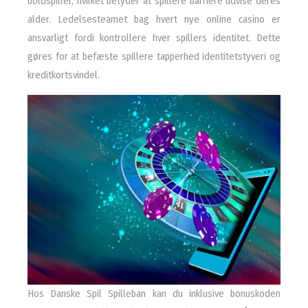
boldspiller, hvilket betyder at spillere barriere udvise deres
alder. Ledelsesteamet bag hvert nye online casino er
ansvarligt fordi kontrollere hver spillers identitet. Dette
gøres for at befæste spillere tapperhed identitetstyveri og
kreditkortsvindel.
Hos Danske Spil Spilleban kan du inklusive bonuskoden