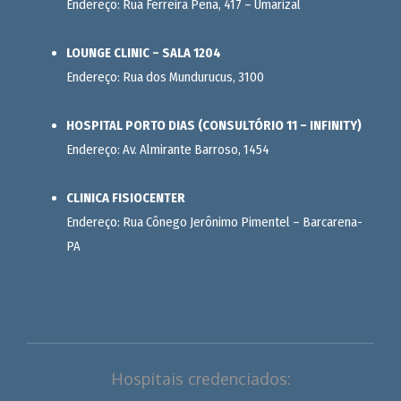
Endereço: Rua Ferreira Pena, 417 – Umarizal
LOUNGE CLINIC – SALA 1204
Endereço: Rua dos Mundurucus, 3100
HOSPITAL PORTO DIAS (CONSULTÓRIO 11 – INFINITY)
Endereço: Av. Almirante Barroso, 1454
CLINICA FISIOCENTER
Endereço: Rua Cônego Jerônimo Pimentel – Barcarena-
PA
Hospitais credenciados: