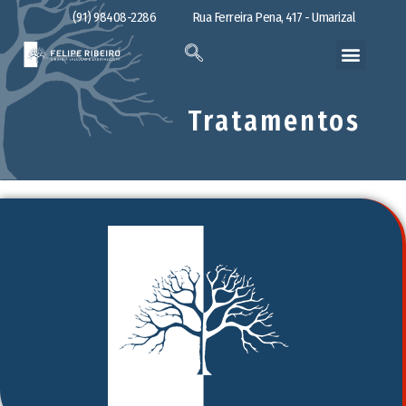
(91) 98408-2286
Rua Ferreira Pena, 417 - Umarizal
Tratamentos