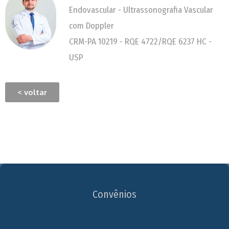
Endovascular - Ultrassonografia Vascular
com Doppler
CRM-PA 10219 - RQE 4722/RQE 6237 HC -
USP
< voltar
Convênios