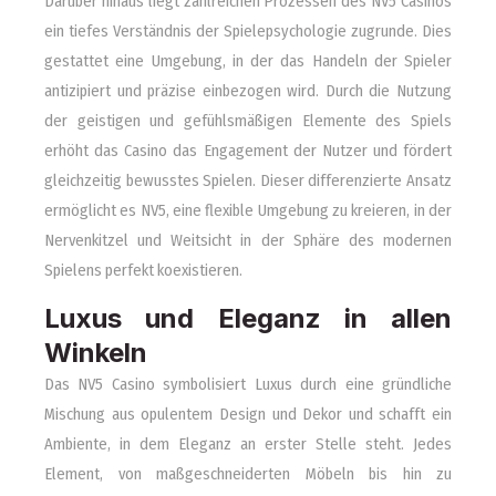
Darüber hinaus liegt zahlreichen Prozessen des NV5 Casinos
ein tiefes Verständnis der Spielepsychologie zugrunde. Dies
gestattet eine Umgebung, in der das Handeln der Spieler
antizipiert und präzise einbezogen wird. Durch die Nutzung
der geistigen und gefühlsmäßigen Elemente des Spiels
erhöht das Casino das Engagement der Nutzer und fördert
gleichzeitig bewusstes Spielen. Dieser differenzierte Ansatz
ermöglicht es NV5, eine flexible Umgebung zu kreieren, in der
Nervenkitzel und Weitsicht in der Sphäre des modernen
Spielens perfekt koexistieren.
Luxus und Eleganz in allen
Winkeln
Das NV5 Casino symbolisiert Luxus durch eine gründliche
Mischung aus opulentem Design und Dekor und schafft ein
Ambiente, in dem Eleganz an erster Stelle steht. Jedes
Element, von maßgeschneiderten Möbeln bis hin zu