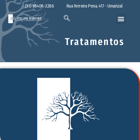
(91) 98408-2286
Rua Ferreira Pena, 417 - Umarizal
Tratamentos