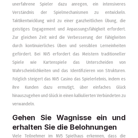
unerfahrene Spieler dazu anregen, ein intensiveres
Verständnis der Spielmechanismen zu entwickeln.
Taktikentwicklung wird zu einer ganzheitlichen Übung, die
geistiges Engagement und Anpassungsfähigkeit erfordert.
Zur gleichen Zeit wird die Verbesserung der Fähigkeiten
durch kontinuierliches Üben und sensiblen Lerneinheiten
gefördert. Bei NV5 erfordert das Meistern traditioneller
Spiele wie Kartenspiele das Unterscheiden von
Wahrscheinlichkeiten und das Identifizieren von Strukturen.
Folglich steigert das NV5 Casino das Spielerlebnis, indem es
ihre Kunden dazu ermutigt, über einfaches Glück
hinauszugehen und Glück in einen kalkulierten Verbündeten zu
verwandeln.
Gehen Sie Wagnisse ein und
erhalten Sie die Belohnungen
Viele Teilnehmer im NV5 Spielhaus erkennen, dass die