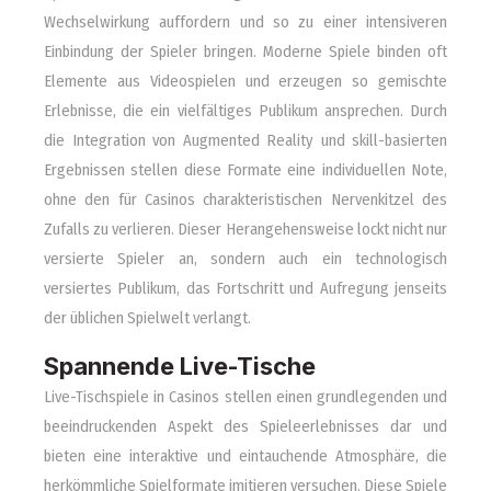
Wechselwirkung auffordern und so zu einer intensiveren
Einbindung der Spieler bringen. Moderne Spiele binden oft
Elemente aus Videospielen und erzeugen so gemischte
Erlebnisse, die ein vielfältiges Publikum ansprechen. Durch
die Integration von Augmented Reality und skill-basierten
Ergebnissen stellen diese Formate eine individuellen Note,
ohne den für Casinos charakteristischen Nervenkitzel des
Zufalls zu verlieren. Dieser Herangehensweise lockt nicht nur
versierte Spieler an, sondern auch ein technologisch
versiertes Publikum, das Fortschritt und Aufregung jenseits
der üblichen Spielwelt verlangt.
Spannende Live-Tische
Live-Tischspiele in Casinos stellen einen grundlegenden und
beeindruckenden Aspekt des Spieleerlebnisses dar und
bieten eine interaktive und eintauchende Atmosphäre, die
herkömmliche Spielformate imitieren versuchen. Diese Spiele