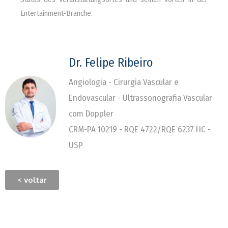
Entertainment-Branche.
Dr. Felipe Ribeiro
Angiologia - Cirurgia Vascular e
Endovascular - Ultrassonografia Vascular
com Doppler
CRM-PA 10219 - RQE 4722/RQE 6237 HC -
USP
< voltar