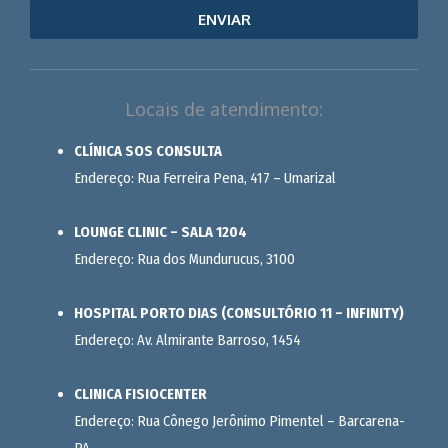
ENVIAR
Locais de atendimento:
CLÍNICA SOS CONSULTA
Endereço: Rua Ferreira Pena, 417 – Umarizal
LOUNGE CLINIC – SALA 1204
Endereço: Rua dos Mundurucus, 3100
HOSPITAL PORTO DIAS (CONSULTÓRIO 11 – INFINITY)
Endereço: Av. Almirante Barroso, 1454
CLINICA FISIOCENTER
Endereço: Rua Cônego Jerônimo Pimentel – Barcarena-