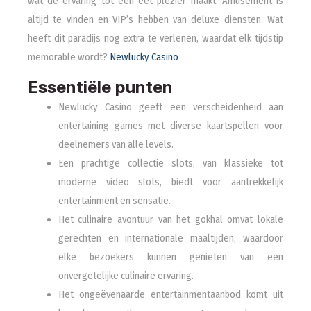
wat de ervaring tot een eet plezier maakt. Amusement is
altijd te vinden en VIP’s hebben van deluxe diensten. Wat
heeft dit paradijs nog extra te verlenen, waardat elk tijdstip
memorable wordt?
Newlucky Casino
Essentiële punten
Newlucky Casino geeft een verscheidenheid aan
entertaining games met diverse kaartspellen voor
deelnemers van alle levels.
Een prachtige collectie slots, van klassieke tot
moderne video slots, biedt voor aantrekkelijk
entertainment en sensatie.
Het culinaire avontuur van het gokhal omvat lokale
gerechten en internationale maaltijden, waardoor
elke bezoekers kunnen genieten van een
onvergetelijke culinaire ervaring.
Het ongeëvenaarde entertainmentaanbod komt uit