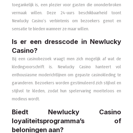
toegankelijk is, een plezier voor gasten die ononderbroken
vermaak willen. Deze 24-uurs beschikbaarheid toont
Newlucky Casino’s verbintenis om bezoekers genot en
sensatie te bieden wanneer ze maar willen.
Is er een dresscode in Newlucky
Casino?
Bij een casinobezoek vraagt men zich mogelijk af wat de
kledingvoorschrift is. Newlucky Casino hanteert vol
enthousiasme moderichtlijnen om gepaste casinokleding te
garanderen. Bezoekers worden gestimuleerd zich stijlvol en
stijlvol te kleden, zodat hun spelervaring moeiteloos en
modieus wordt.
Biedt Newlucky Casino
loyaliteitsprogramma’s of
beloningen aan?