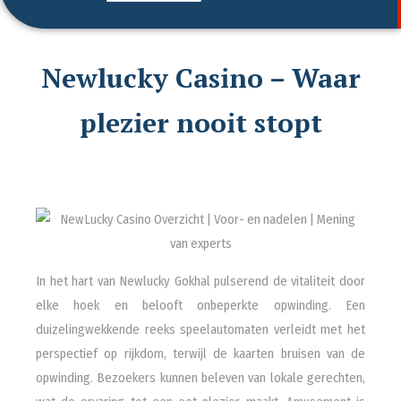
Newlucky Casino – Waar
plezier nooit stopt
In het hart van Newlucky Gokhal pulserend de vitaliteit door
elke hoek en belooft onbeperkte opwinding. Een
duizelingwekkende reeks speelautomaten verleidt met het
perspectief op rijkdom, terwijl de kaarten bruisen van de
opwinding. Bezoekers kunnen beleven van lokale gerechten,