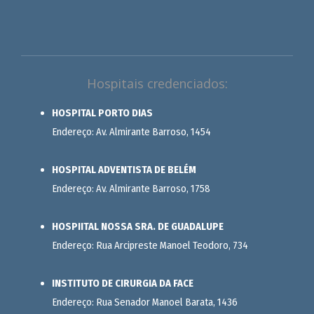
Hospitais credenciados:
HOSPITAL PORTO DIAS
Endereço: Av. Almirante Barroso, 1454
HOSPITAL ADVENTISTA DE BELÉM
Endereço: Av. Almirante Barroso, 1758
HOSPIITAL NOSSA SRA. DE GUADALUPE
Endereço: Rua Arcipreste Manoel Teodoro, 734
INSTITUTO DE CIRURGIA DA FACE
Endereço: Rua Senador Manoel Barata, 1436