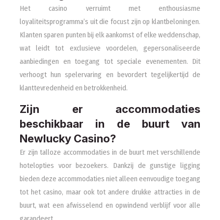
Het casino verruimt met enthousiasme
loyaliteitsprogramma’s uit die focust zijn op klantbeloningen.
Klanten sparen punten bij elk aankomst of elke weddenschap,
wat leidt tot exclusieve voordelen, gepersonaliseerde
aanbiedingen en toegang tot speciale evenementen. Dit
verhoogt hun spelervaring en bevordert tegelijkertijd de
klanttevredenheid en betrokkenheid.
Zijn er accommodaties
beschikbaar in de buurt van
Newlucky Casino?
Er zijn talloze accommodaties in de buurt met verschillende
hotelopties voor bezoekers. Dankzij de gunstige ligging
bieden deze accommodaties niet alleen eenvoudige toegang
tot het casino, maar ook tot andere drukke attracties in de
buurt, wat een afwisselend en opwindend verblijf voor alle
garandeert.