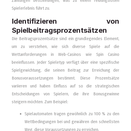
Zahlungen beschleunigen, was zu einem reibungslosen
Spielerlebnis führt zu.
Identifizieren von
Spielbeitragsprozentsätzen
Die Beitragsprozentsätze sind ein grundlegendes Element,
um zu verstehen, wie sich diverse Spiele auf die
Wettanforderungen in Web-Casinos wie Spin Casino
beeinflussen. Jeder Spieletyp verfügt über eine spezifische
Spielgewichtung, die seinen Beitrag zur Erreichung der
Bonusvoraussetzungen bestimmt. Diese Prozentsätze
variieren und haben Einfluss auf so die strategischen
Entscheidungen von Spielern, die ihre Bonusgewinne
steigern möchten. Zum Beispiel:
Spielautomaten tragen gewöhnlich zu 100 % zu den
Wettbedingungen bei und gewähren den schnellsten
Weg, diese Voraussetzungen zu erreichen.