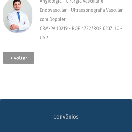
Angiologia - Cirurgia Vascular e
Endovascular - Ultrassonografia Vascular
com Doppler
CRM-PA 10219 - RQE 4722/RQE 6237 HC -
USP
< voltar
Convênios