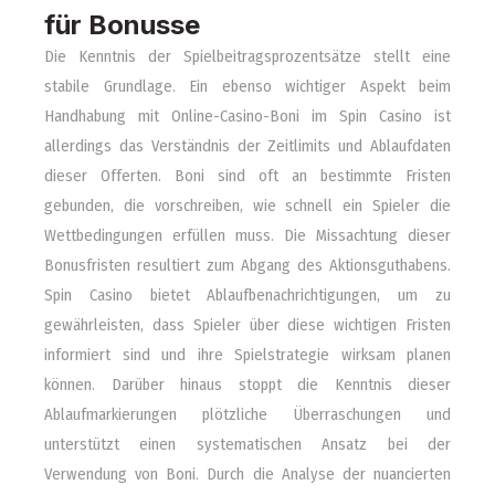
für Bonusse
Die Kenntnis der Spielbeitragsprozentsätze stellt eine
stabile Grundlage. Ein ebenso wichtiger Aspekt beim
Handhabung mit Online-Casino-Boni im Spin Casino ist
allerdings das Verständnis der Zeitlimits und Ablaufdaten
dieser Offerten. Boni sind oft an bestimmte Fristen
gebunden, die vorschreiben, wie schnell ein Spieler die
Wettbedingungen erfüllen muss. Die Missachtung dieser
Bonusfristen resultiert zum Abgang des Aktionsguthabens.
Spin Casino bietet Ablaufbenachrichtigungen, um zu
gewährleisten, dass Spieler über diese wichtigen Fristen
informiert sind und ihre Spielstrategie wirksam planen
können. Darüber hinaus stoppt die Kenntnis dieser
Ablaufmarkierungen plötzliche Überraschungen und
unterstützt einen systematischen Ansatz bei der
Verwendung von Boni. Durch die Analyse der nuancierten