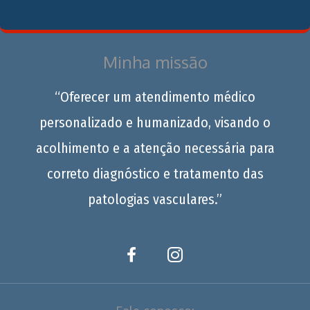
Minha missão
“Oferecer um atendimento médico
personalizado e humanizado, visando o
acolhimento e a atenção necessária para
correto diagnóstico e tratamento das
patologias vasculares.”