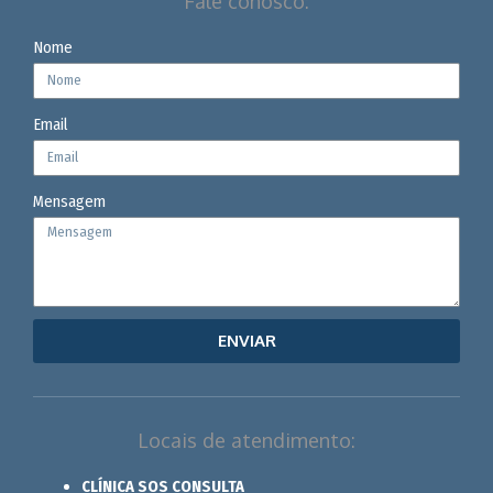
Fale conosco:
Nome
Email
Mensagem
ENVIAR
Locais de atendimento:
CLÍNICA SOS CONSULTA