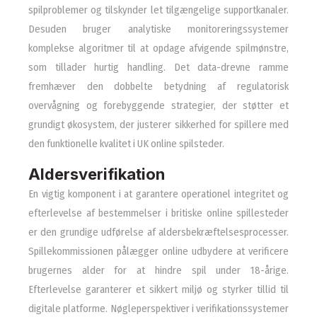
spilproblemer og tilskynder let tilgængelige supportkanaler.
Desuden bruger analytiske monitoreringssystemer
komplekse algoritmer til at opdage afvigende spilmønstre,
som tillader hurtig handling. Det data-drevne ramme
fremhæver den dobbelte betydning af regulatorisk
overvågning og forebyggende strategier, der støtter et
grundigt økosystem, der justerer sikkerhed for spillere med
den funktionelle kvalitet i UK online spilsteder.
Aldersverifikation
En vigtig komponent i at garantere operationel integritet og
efterlevelse af bestemmelser i britiske online spillesteder
er den grundige udførelse af aldersbekræftelsesprocesser.
Spillekommissionen pålægger online udbydere at verificere
brugernes alder for at hindre spil under 18-årige.
Efterlevelse garanterer et sikkert miljø og styrker tillid til
digitale platforme. Nøgleperspektiver i verifikationssystemer