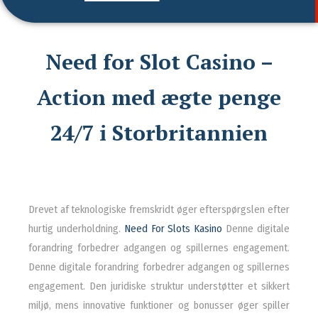
Need for Slot Casino –
Action med ægte penge
24/7 i Storbritannien
Drevet af teknologiske fremskridt øger efterspørgslen efter
hurtig underholdning.
Need For Slots Kasino
Denne digitale
forandring forbedrer adgangen og spillernes engagement.
Denne digitale forandring forbedrer adgangen og spillernes
engagement. Den juridiske struktur understøtter et sikkert
miljø, mens innovative funktioner og bonusser øger spiller