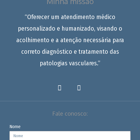
Minha missão
“Oferecer um atendimento médico
personalizado e humanizado, visando o
acolhimento e a atenção necessária para
correto diagnóstico e tratamento das
patologias vasculares.”
Fale conosco:
Nome