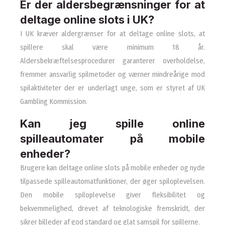
Er der aldersbegrænsninger for at
deltage online slots i UK?
I UK kræver aldergrænser for at deltage online slots, at
spillere skal være minimum 18 år.
Aldersbekræftelsesprocedurer garanterer overholdelse,
fremmer ansvarlig spilmetoder og værner mindreårige mod
spilaktiviteter der er underlagt unge, som er styret af UK
Gambling Kommission.
Kan jeg spille online
spilleautomater på mobile
enheder?
Brugere kan deltage online slots på mobile enheder og nyde
tilpassede spilleautomatfunktioner, der øger spiloplevelsen.
Den mobile spiloplevelse giver fleksibilitet og
bekvemmelighed, drevet af teknologiske fremskridt, der
sikrer billeder af god standard og glat samspil for spillerne.