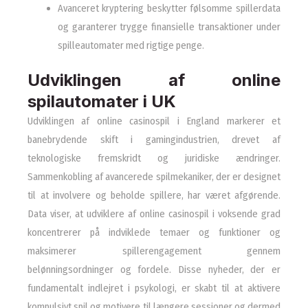
Avanceret kryptering beskytter følsomme spillerdata
og garanterer trygge finansielle transaktioner under
spilleautomater med rigtige penge.
Udviklingen af online
spilautomater i UK
Udviklingen af online casinospil i England markerer et
banebrydende skift i gamingindustrien, drevet af
teknologiske fremskridt og juridiske ændringer.
Sammenkobling af avancerede spilmekaniker, der er designet
til at involvere og beholde spillere, har været afgørende.
Data viser, at udviklere af online casinospil i voksende grad
koncentrerer på indviklede temaer og funktioner og
maksimerer spillerengagement gennem
belønningsordninger og fordele. Disse nyheder, der er
fundamentalt indlejret i psykologi, er skabt til at aktivere
kompulsivt spil og motivere til længere sessioner og dermed