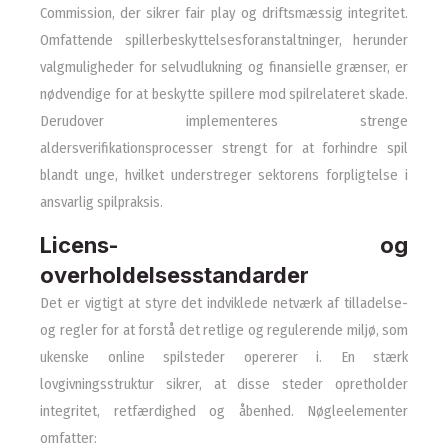
Commission, der sikrer fair play og driftsmæssig integritet.
Omfattende spillerbeskyttelsesforanstaltninger, herunder
valgmuligheder for selvudlukning og finansielle grænser, er
nødvendige for at beskytte spillere mod spilrelateret skade.
Derudover implementeres strenge
aldersverifikationsprocesser strengt for at forhindre spil
blandt unge, hvilket understreger sektorens forpligtelse i
ansvarlig spilpraksis.
Licens- og
overholdelsesstandarder
Det er vigtigt at styre det indviklede netværk af tilladelse-
og regler for at forstå det retlige og regulerende miljø, som
ukenske online spilsteder opererer i. En stærk
lovgivningsstruktur sikrer, at disse steder opretholder
integritet, retfærdighed og åbenhed. Nøgleelementer
omfatter: