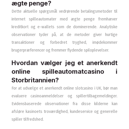
ægte penge?
Dette aktuelle spørgsmål vedrørende betalingsmetoder til
internet spilleautomater med ægte penge fremhæver
kreditkort og e-wallets som de dominerende. Analytiske
observationer tyder på, at de metoder giver hurtige
transaktioner og forbedret tryghed, imødekommer
brugerpræferencer og fremmer flydende spiloplevelser.
Hvordan vælger jeg et anerkendt
online spilleautomatcasino i
Storbritannien?
For at udvælge et anerkendt online slotcasino i UK, bør man
evaluere casinoanmeldelser og spillertilbagemeldinger.
Evidensbaserede observationer fra disse kilderne kan
afsløre kasinoets troværdighed, kundeservice og generelle
spiller tilfredshed.