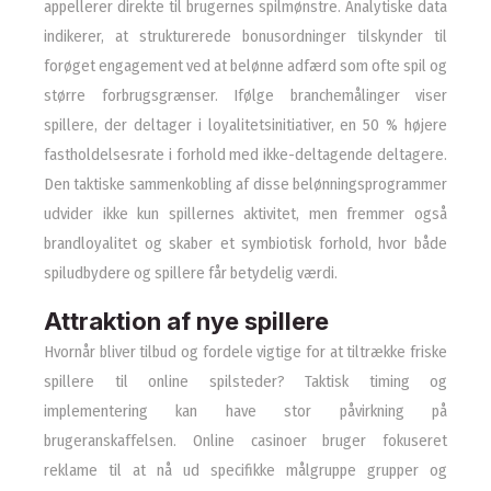
appellerer direkte til brugernes spilmønstre. Analytiske data
indikerer, at strukturerede bonusordninger tilskynder til
forøget engagement ved at belønne adfærd som ofte spil og
større forbrugsgrænser. Ifølge branchemålinger viser
spillere, der deltager i loyalitetsinitiativer, en 50 % højere
fastholdelsesrate i forhold med ikke-deltagende deltagere.
Den taktiske sammenkobling af disse belønningsprogrammer
udvider ikke kun spillernes aktivitet, men fremmer også
brandloyalitet og skaber et symbiotisk forhold, hvor både
spiludbydere og spillere får betydelig værdi.
Attraktion af nye spillere
Hvornår bliver tilbud og fordele vigtige for at tiltrække friske
spillere til online spilsteder? Taktisk timing og
implementering kan have stor påvirkning på
brugeranskaffelsen. Online casinoer bruger fokuseret
reklame til at nå ud specifikke målgruppe grupper og