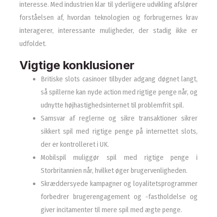
interesse. Med industrien klar til yderligere udvikling afslører
forståelsen af, hvordan teknologien og forbrugernes krav
interagerer, interessante muligheder, der stadig ikke er
udfoldet.
Vigtige konklusioner
Britiske slots casinoer tilbyder adgang døgnet langt,
så spillerne kan nyde action med rigtige penge når, og
udnytte højhastighedsinternet til problemfrit spil.
Samsvar af reglerne og sikre transaktioner sikrer
sikkert spil med rigtige penge på internettet slots,
der er kontrolleret i UK.
Mobilspil muliggør spil med rigtige penge i
Storbritannien når, hvilket øger brugervenligheden.
Skræddersyede kampagner og loyalitetsprogrammer
forbedrer brugerengagement og -fastholdelse og
giver incitamenter til mere spil med ægte penge.