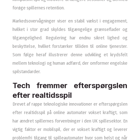
forøge spillernes retention.
Markedsovervågninger viser en stabil vækst i engagement,
hvilket i stor grad skyldes tilgængelige grænseflader og
tilgængelighed. Regulering har endnu sikret lighed og
beskyttelse, hvilket forstærker tilliden til online tjenester.
Som følge heraf illustrerer denne udvikling et krydsfelt
mellem teknologi og human adfærd, der omformer engelske
spilstandarder.
Tech fremmer efterspørgslen
efter realtidsspil
Drevet af rappe teknologiske innovationer er efterspørgslen
efter realtidsspil på online automater vokset kraftigt, som
har ændret spillernes forventninger i den UK spillesektor. En
vigtig faktor er mobilspil, der er vokset kraftigt og leverer
problemfri tilgang til spilleautomater hvor som helst og når