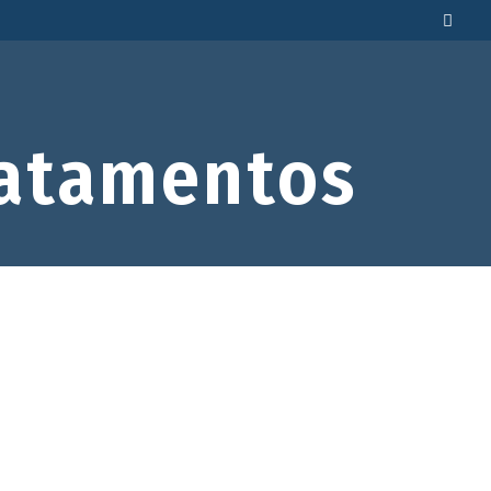
atamentos